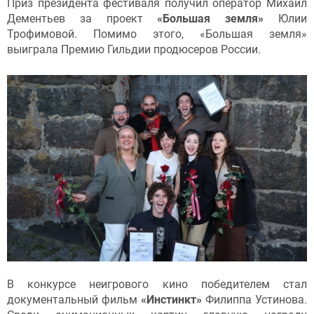
Приз президента фестиваля получил оператор Михаил
Дементьев за проект
«Большая земля»
Юлии
Трофимовой. Помимо этого, «Большая земля»
выиграла Премию Гильдии продюсеров России.
В конкурсе неигрового кино победителем стал
документальный фильм
«Инстинкт»
Филиппа Устинова.