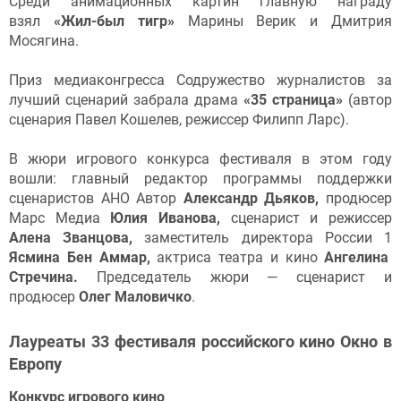
Среди анимационных картин главную награду
взял
«Жил-был тигр»
Марины Верик и Дмитрия
Мосягина.
Приз медиаконгресса Содружество журналистов за
лучший сценарий забрала драма
«35 страница»
(автор
сценария Павел Кошелев, режиссер Филипп Ларс).
В жюри игрового конкурса фестиваля в этом году
вошли: главный редактор программы поддержки
сценаристов АНО Автор
Александр Дьяков,
продюсер
Марс Медиа
Юлия Иванова,
сценарист и режиссер
Алена Званцова,
заместитель директора России 1
Ясмина Бен Аммар,
актриса театра и кино
Ангелина
Стречина.
Председатель жюри — сценарист и
продюсер
Олег Маловичко
.
Лауреаты 33 фестиваля российского кино Окно в
Европу
Конкурс игрового кино