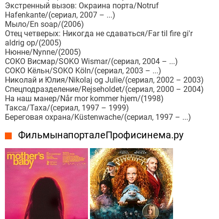
Экстренный вызов: Окраина порта/Notruf
Hafenkante/(сериал, 2007 – ...)
Мыло/En soap/(2006)
Отец четверых: Никогда не сдаваться/Far til fire gi'r
aldrig op/(2005)
Нюнне/Nynne/(2005)
СОКО Висмар/SOKO Wismar/(сериал, 2004 – ...)
СОКО Кёльн/SOKO Köln/(сериал, 2003 – ...)
Николай и Юлия/Nikolaj og Julie/(сериал, 2002 – 2003)
Спецподразделение/Rejseholdet/(сериал, 2000 – 2004)
На наш манер/Når mor kommer hjem/(1998)
Такса/Taxa/(сериал, 1997 – 1999)
Береговая охрана/Küstenwache/(сериал, 1997 – ...)
Фильмы на портале Профисинема.ру