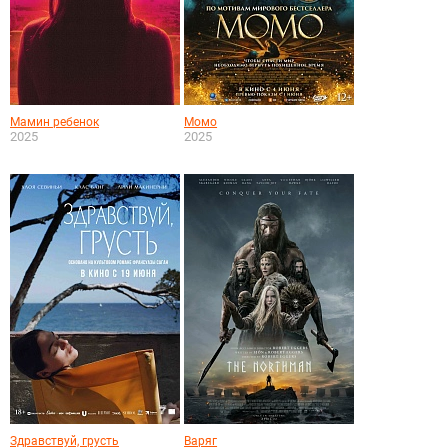
Мамин ребенок
Момо
2025
2025
Здравствуй, грусть
Варяг