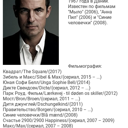
1967 года в Дании.
Известен по фильмам
"Мыло" (2006), "Анна
Пил" (2006) и "Синие
человечки" (2008).
Фильмография:
Квадрат/The Square/(2017)
Зибель и Макс/Sibel & Max/(сериал, 2015 – ...)
Юная Софи Белл/Unga Sophie Bell/(2014)
Дикте Свендсен/Dicte/(сериал, 2012 – ...)
Парк Роуд. Фильм/Lærkevej - til døden os skiller/(2012)
Мост/Bron/Broen/(сериал, 2011 – ...)
Дитя джунглей/Dschungelkind/(2011)
Правительство/Borgen/(сериал, 2010 – ...)
Синие человечки/Blå mænd/(2008)
Счастье 2900/2900 Happiness/(сериал, 2007 – 2009)
Макс/Max/(сериал, 2007 – 2008)