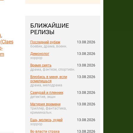
БЛИЖАЙШИЕ
РЕЛИЗЫ
)
,
(Claes
Последний рубеж
13.08.2026
боевик, драма, военн.
р-
em
Демонолог
13.08.2026
хоррор
Время сиять
13.08.2026
драма, фэнтези, спортивн.
Влюбись в меня, если
13.08.2026
осмелишься
драма, мелодрама
Самурай и пленник
13.08.2026
детектив, экшн
Материя времени
13.08.2026
триллер, фантастика,
криминальн.
Ешь, молись, худей
13.08.2026
хоррор
Во власти страха
13.08.2026