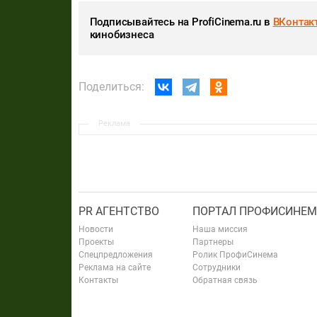
Подписывайтесь на ProfiCinema.ru в
ВКонтак
кинобизнеса
Поделиться:
Реклама
PR АГЕНТСТВО
ПОРТАЛ ПРОФИСИНЕМ
Новости
Наша миссия
Проекты
Партнеры
Спецпредложения
Ролик ПрофиСинема
Реклама на сайте
Сотрудники
Контакты
Обратная связь