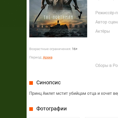
Режиссёр-
Автор сцен
Актёры
Возрастные ограничения:
16+
Период:
Архив
Сборы в Ро
Синопсис
Принц Амлет мстит убийцам отца и хочет ве
Фотографии