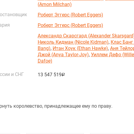
(Arnon Milchan)
постановщик
Роберт Эггерс (Robert Eggers)
ария
Роберт Эггерс (Robert Eggers)
Александр Скарсгард (Alexander Skarsgard
Николь Кидман (Nicole Kidman)
,
Клас Банг 
Bang)
,
Итан Хоук (Ethan Hawke)
,
Аня Тейло
Джой (Anya Taylor-Joy)
,
Уиллем Дефо (Will
Dafoe)
ссии и СНГ
13 547 519
руб.
рнуть королевство, принадлежащее ему по праву.