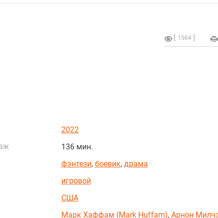
1564
2022
аж
136 мин.
фэнтези
,
боевик
,
драма
игровой
США
Марк Хаффам (Mark Huffam)
,
Арнон Милч