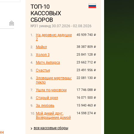
ТОП-10
КАССОВЫХ
СБОРОВ
№31 уикенд 30.07.2026 - 02.08.2026
На деревню дедушке
45 939 740
руб.
2
Майкл
38 387 809
руб.
Холоп 3
25 841 128
руб.
Матч Акпарса
23 662 712
руб.
Счастье
23 491 956
руб.
Зловещие мертвецы:
22 081 130
руб.
пекло
Ушла по-чеховски
17 746 088
руб.
Старый орел
16 071 500
руб.
За любовь
15 940 463
руб.
Мой дикий друг.
14 598 274
руб.
Возвращение домой
все кассовые сборы
эн