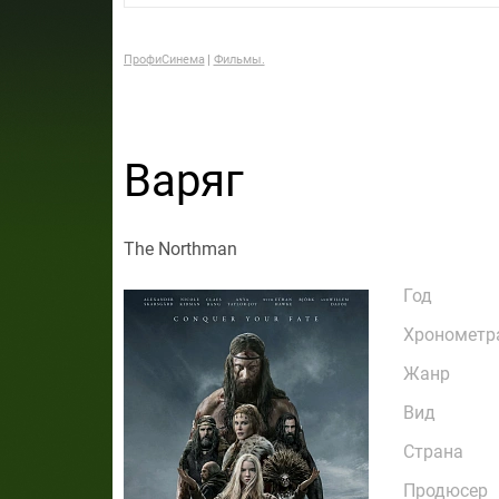
ПрофиСинема
Фильмы.
Варяг
The Northman
Год
Хронометр
Жанр
Вид
Страна
Продюсер