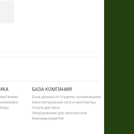
ИКА
БАЗА КОМПАНИЙ
офиСинема
База данных по студиям, организациям
инобизнесе
Кинотеатральные сети и кинотеатры
сборы
Услуги для кино
Оборудование для кинотеатров
Киномероприятия