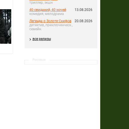
триллер, экшн
40 свиданий, 40 ночей
13.08.2026
комедия, мелодрама
Легенда о Золоте Скифов
20.08.2026
детектив, приключенческ.,
семейн.
все релизы
Реклама