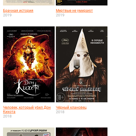
Брачная история
Мертвые не умирают
2019
2019
Человек, который убил Дон
Чёрный клановец
Кихота
2018
2018