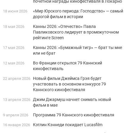
почетной награды кинофестиваля в Локарно
«Мир Юрского периода: Господство» — самый
18 июня 2026
дорогой фильм в истории
Канны 2026: «Отечество» Павла
18 мая 2026
Павликовского лидирует в промежуточном
рейтинге Screen
Канны 2026: «Бумажный тигр» — брат ты мне
17 мая 2026
или не брат
Во Франции открылся 79 Каннский
12 мая 2026
кинофестиваль
Новый фильм Джеймса Грэя будет
22 апреля 2026
участвовать в основном конкурсе 79
Каннского кинофестиваля
Джим Джармуш начнет снимать новый
13 апреля 2026
фильм в мае
Программа 79 Каннского кинофестиваля
9 апреля 2026
Кэтлин Кэннеди покидает Lucasfilm
16 января 2026