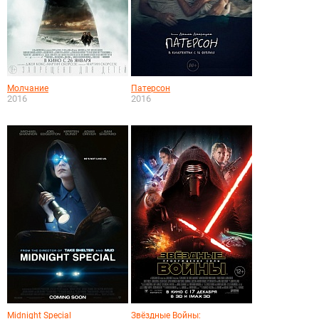
Молчание
Патерсон
2016
2016
Midnight Special
Звёздные Войны: