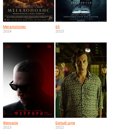
Мегалополис
65
2024
2023
Феррари
Белый шум
2023
2022