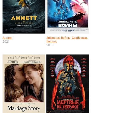
Аннетт
Звёздные Войны: Скайуокер.
2021
Восход
2019