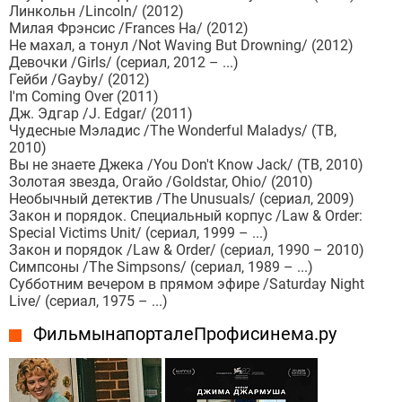
Линкольн /Lincoln/ (2012)
Милая Фрэнсис /Frances Ha/ (2012)
Не махал, а тонул /Not Waving But Drowning/ (2012)
Девочки /Girls/ (сериал, 2012 – ...)
Гейби /Gayby/ (2012)
I'm Coming Over (2011)
Дж. Эдгар /J. Edgar/ (2011)
Чудесные Мэладис /The Wonderful Maladys/ (ТВ,
2010)
Вы не знаете Джека /You Don't Know Jack/ (ТВ, 2010)
Золотая звезда, Огайо /Goldstar, Ohio/ (2010)
Необычный детектив /The Unusuals/ (сериал, 2009)
Закон и порядок. Специальный корпус /Law & Order:
Special Victims Unit/ (сериал, 1999 – ...)
Закон и порядок /Law & Order/ (сериал, 1990 – 2010)
Симпсоны /The Simpsons/ (сериал, 1989 – ...)
Субботним вечером в прямом эфире /Saturday Night
Live/ (сериал, 1975 – ...)
Фильмы на портале Профисинема.ру