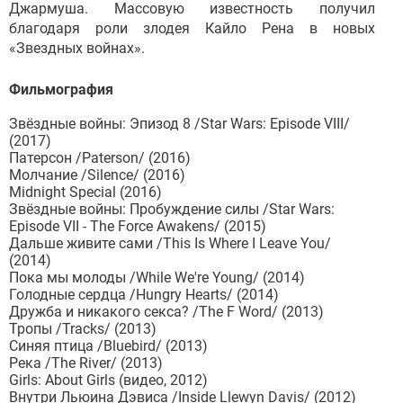
Джармуша. Массовую известность получил
благодаря роли злодея Кайло Рена в новых
«Звездных войнах».
Фильмография
Звёздные войны: Эпизод 8 /Star Wars: Episode VIII/
(2017)
Патерсон /Paterson/ (2016)
Молчание /Silence/ (2016)
Midnight Special (2016)
Звёздные войны: Пробуждение силы /Star Wars:
Episode VII - The Force Awakens/ (2015)
Дальше живите сами /This Is Where I Leave You/
(2014)
Пока мы молоды /While We're Young/ (2014)
Голодные сердца /Hungry Hearts/ (2014)
Дружба и никакого секса? /The F Word/ (2013)
Тропы /Tracks/ (2013)
Синяя птица /Bluebird/ (2013)
Река /The River/ (2013)
Girls: About Girls (видео, 2012)
Внутри Льюина Дэвиса /Inside Llewyn Davis/ (2012)