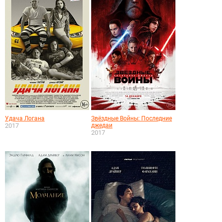
Удача Логана
Звёздные Войны: Последние
2017
джедаи
2017