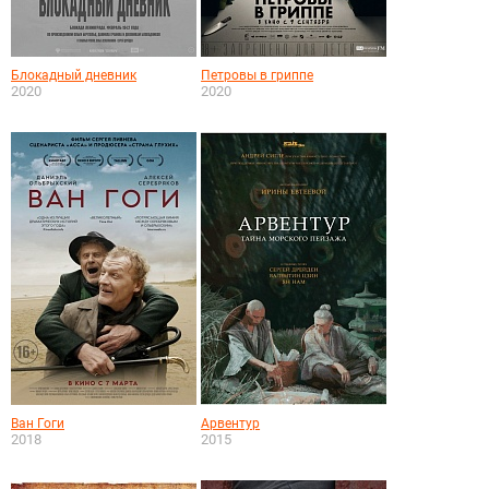
Блокадный дневник
Петровы в гриппе
2020
2020
Ван Гоги
Арвентур
2018
2015