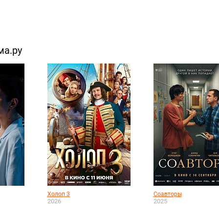
ма.ру
Холоп 3
Соавторы
2026
2025