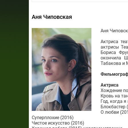
Аня Чиповская
Аня Чиповс
Актриса те
актрисы Те
Бориса Фру
окончила Ш
Табакова и 
Фильмограф
Актриса
Хождение по
Кровь на тан
Год, когда я
Блокбастер 
О любви (20
Суперплохие (2016)
Чистое искусство (2016)