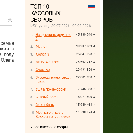
ТОП-10
КАССОВЫХ
СБОРОВ
№31 уикенд 30.07.2026 - 02.08.2026
На деревню дедушке
45 939 740
руб.
2
 семье
Майкл
38 387 809
руб.
ыканта
9 году
Холоп 3
25 841 128
руб.
 Олега
Матч Акпарса
23 662 712
руб.
Счастье
23 491 956
руб.
Зловещие мертвецы:
22 081 130
руб.
пекло
Ушла по-чеховски
17 746 088
руб.
Старый орел
16 071 500
руб.
За любовь
15 940 463
руб.
Мой дикий друг.
14 598 274
руб.
Возвращение домой
все кассовые сборы