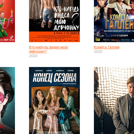
Кто-нибудь видел мою
Комета Галлея
девчонку?
2020
2020