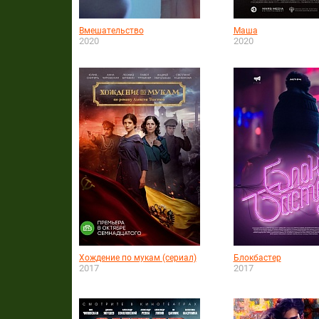
Вмешательство
Маша
2020
2020
Хождение по мукам (сериал)
Блокбастер
2017
2017