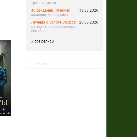
триллер, экшн
40 свиданий, 40 ночей
13.08.2026
комедия, мелодрама
Легенда о Золоте Скифов
20.08.2026
детектив, приключенческ.,
семейн.
все релизы
Реклама