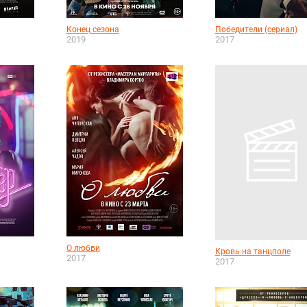
Конец сезона
Победители (сериал)
2019
2017
О любви
Кровь на танцполе
2017
2017