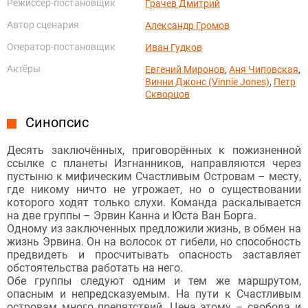
Режиссёр-постановщик
Грачев Дмитрий
Автор сценария
Александр Громов
Оператор-постановщик
Иван Гудков
Актёры
Евгений Миронов
,
Аня Чиповская
,
Винни Джонс (Vinnie Jones)
,
Петр
Скворцов
Синопсис
Десять заключённых, приговорённых к пожизненной
ссылке с планеты Изгнанников, направляются через
пустыню к мифическим Счастливым Островам – месту,
где никому ничто не угрожает, но о существовании
которого ходят только слухи. Команда раскалывается
на две группы – Эрвин Канна и Юста Ван Борга.
Одному из заключенных предложили жизнь, в обмен на
жизнь Эрвина. Он на волосок от гибели, но способность
предвидеть и просчитывать опасность заставляет
обстоятельства работать на него.
Обе группы следуют одним и тем же маршрутом,
опасным и непредсказуемым. На пути к Счастливым
островам много препятствий. Цена этому – свобода и