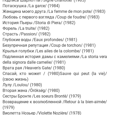
Подпись Шарлотты /Signé Charlotte/ (1985)
Потаскушка /La garce/ (1984)
Женщина моего друга /La femme de mon pote/ (1983)
Любовь с первого взгляда /Coup de foudre/ (1983)
История Пьеры /Storia di Piera/ (1982)
Форель /La truite/ (1982)
Страсть /Passion/ (1982)
Глубокие воды /Eaux profondes/ (1981)
Безупречная репутация /Coup de torchon/ (1981)
Крылья голубки /Les ailes de la colombe/ (1981)
Подлинная история дамы с камелиями /La storia vera
della signora dalle camelie/ (1981)
Врата рая /Heaven's Gate/ (1980)
Спасай, кто может / (1980)Sauve qui peut (la vie)/
(свою жизнь)
Лулу /Loulou/ (1980)
Вторая жена /Örökség/ (1980)
Сестры Бронте /Les soeurs Brontë/ (1979)
Возвращение к возлюбленной /Retour à la bien-aimée/
(1979)
Виолетта Нозьер /Violette Nozière/ (1978)