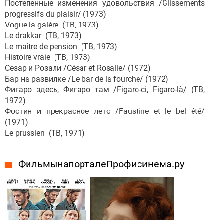
Постепенные изменения удовольствия /Glissements
progressifs du plaisir/ (1973)
Vogue la galère (ТВ, 1973)
Le drakkar (ТВ, 1973)
Le maître de pension (ТВ, 1973)
Histoire vraie (ТВ, 1973)
Сезар и Розали /César et Rosalie/ (1972)
Бар на развилке /Le bar de la fourche/ (1972)
Фигаро здесь, Фигаро там /Figaro-ci, Figaro-là/ (ТВ,
1972)
Фостин и прекрасное лето /Faustine et le bel été/
(1971)
Le prussien (ТВ, 1971)
Фильмы на портале Профисинема.ру