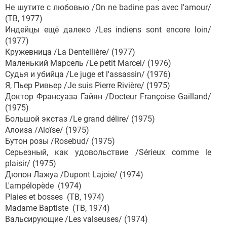
Не шутите с любовью /On ne badine pas avec l'amour/
(ТВ, 1977)
Индейцы ещё далеко /Les indiens sont encore loin/
(1977)
Кружевница /La Dentellière/ (1977)
Маленький Марсель /Le petit Marcel/ (1976)
Судья и убийца /Le juge et l'assassin/ (1976)
Я, Пьер Ривьер /Je suis Pierre Rivière/ (1975)
Доктор Франсуаза Гайян /Docteur Françoise Gailland/
(1975)
Большой экстаз /Le grand délire/ (1975)
Алоиза /Aloïse/ (1975)
Бутон розы /Rosebud/ (1975)
Серьезный, как удовольствие /Sérieux comme le
plaisir/ (1975)
Дюпон Лажуа /Dupont Lajoie/ (1974)
L'ampélopède (1974)
Plaies et bosses (ТВ, 1974)
Madame Baptiste (ТВ, 1974)
Вальсирующие /Les valseuses/ (1974)