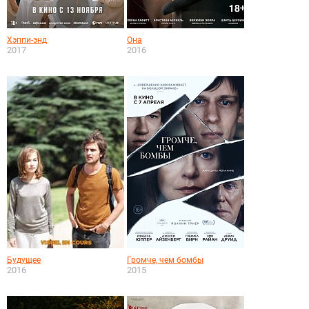
Хэппи-энд
Она
2017
2016
Будущее
Громче, чем бомбы
2016
2015