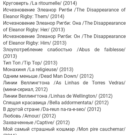
Круговерть /La ritournelle/ (2014)
Исчезновение Элеанор Ригби /The Disappearance of
Eleanor Rigby: Them/ (2014)
Исчезновение Элеанор Ригби: Она /The Disappearance
of Eleanor Rigby: Her/ (2013)
Исчезновение Элеанор Ригби: Он /The Disappearance
of Eleanor Rigby: Him/ (2013)
Злоупотребление слабостью /Abus de faiblesse/
(2013)
Тип Топ /Tip Top/ (2013)
Монахиня /La religieuse/ (2013)
Одним меньше /Dead Man Down/ (2012)
Линии Веллингтона /As Linhas de Torres Vedras/
(мини-сериал, 2012)
Линии Веллингтона /Linhas de Wellington/ (2012)
Спящая красавица /Bella addormentata/ (2012)
В другой стране /Da-reun na-ra-e-seo/ (2012)
Любовь /Amour/ (2012)
Захваченные /Captive/ (2012)
Мой самый страшный кошмар /Mon pire cauchemar/