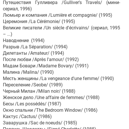
Путешествия Гулливера /Gulliver's Travels/ (мини-
сериал, 1996)
Люмьер и компания /Lumière et compagnie/ (1995)
Церемония /La Cérémonie/ (1995)
Великие писатели /Un siècle d'écrivains/ (сериал, 1995
– ...)
Наводнение (1994)
Разрыв /La Séparation/ (1994)
Дилетанты /Amateur/ (1994)
После любви /Après l'amour/ (1992)
Мадам Бовари /Madame Bovary/ (1991)
Малина /Malina/ (1990)
Месть женщины /La vengeance d'une femme/ (1990)
Переселение /Seobe/ (1989)
Черный Милан /Milan noir/ (1988)
Женское дело /Une affaire de femmes/ (1988)
Бесы /Les possédés/ (1987)
Окно спальни /The Bedroom Window/ (1986)
Кактус /Cactus/ (1986)
Заварушка /Sac de noeuds/ (1985)