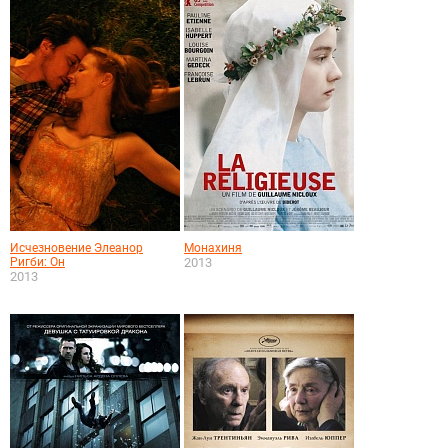
Исчезновение Элеанор
Монахиня
Ригби: Он
2013
2013