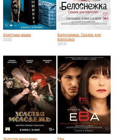
Крестная мама
Белоснежка. Сказка для
2020
взрослых
2019
Золотая молодежь
Ева