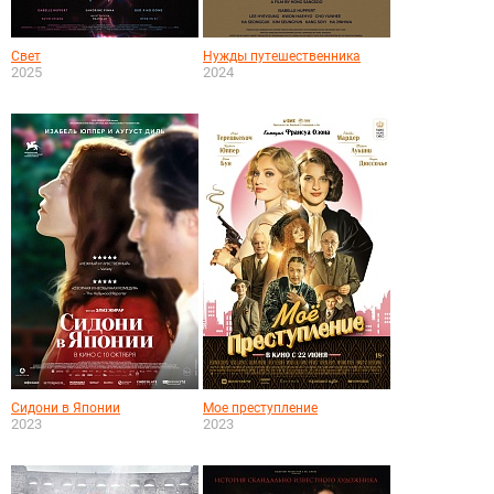
Свет
Нужды путешественника
2025
2024
Сидони в Японии
Мое преступление
2023
2023