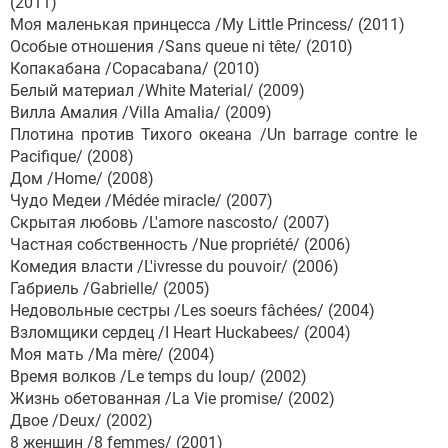
(2011)
Моя маленькая принцесса /My Little Princess/ (2011)
Особые отношения /Sans queue ni tête/ (2010)
Копакабана /Copacabana/ (2010)
Белый материал /White Material/ (2009)
Вилла Амалия /Villa Amalia/ (2009)
Плотина против Тихого океана /Un barrage contre le
Pacifique/ (2008)
Дом /Home/ (2008)
Чудо Медеи /Médée miracle/ (2007)
Скрытая любовь /L'amore nascosto/ (2007)
Частная собственность /Nue propriété/ (2006)
Комедия власти /L'ivresse du pouvoir/ (2006)
Габриель /Gabrielle/ (2005)
Недовольные сестры /Les soeurs fâchées/ (2004)
Взломщики сердец /I Heart Huckabees/ (2004)
Моя мать /Ma mère/ (2004)
Время волков /Le temps du loup/ (2002)
Жизнь обетованная /La Vie promise/ (2002)
Двое /Deux/ (2002)
8 женщин /8 femmes/ (2001)