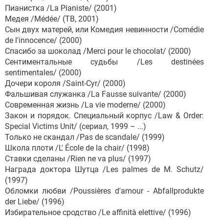
Пианистка /La Pianiste/ (2001)
Медея /Médée/ (ТВ, 2001)
Сын двух матерей, или Комедия невинности /Comédie
de l'innocence/ (2000)
Спасибо за шоколад /Merci pour le chocolat/ (2000)
Сентиментальные судьбы /Les destinées
sentimentales/ (2000)
Дочери короля /Saint-Cyr/ (2000)
Фальшивая служанка /La Fausse suivante/ (2000)
Современная жизнь /La vie moderne/ (2000)
Закон и порядок. Специальный корпус /Law & Order:
Special Victims Unit/ (сериал, 1999 – ...)
Только не скандал /Pas de scandale/ (1999)
Школа плоти /L' École de la chair/ (1998)
Ставки сделаны /Rien ne va plus/ (1997)
Награда доктора Шутца /Les palmes de M. Schutz/
(1997)
Обломки любви /Poussières d'amour - Abfallprodukte
der Liebe/ (1996)
Избирательное сродство /Le affinità elettive/ (1996)