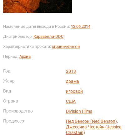
Изменение даты выхода в России:
12.06.2014
Дистрибьютор:
Каравелла-DDC
Характеристика проката:
ограниченный
Период:
Архив
Год
2013
Жанр
драма
Вид
игровой
Страна
США
Производство
Division Films
Продюсер
Нед Бенсон (Ned Benson)
,
Джессика Честейн (Jessica
Chastain)