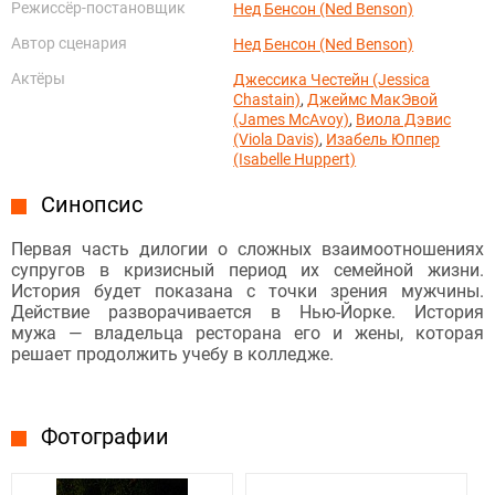
Режиссёр-постановщик
Нед Бенсон (Ned Benson)
Автор сценария
Нед Бенсон (Ned Benson)
Актёры
Джессика Честейн (Jessica
Chastain)
,
Джеймс МакЭвой
(James McAvoy)
,
Виола Дэвис
(Viola Davis)
,
Изабель Юппер
(Isabelle Huppert)
Синопсис
Первая часть дилогии о сложных взаимоотношениях
супругов в кризисный период их семейной жизни.
История будет показана с точки зрения мужчины.
Действие разворачивается в Нью-Йорке. История
мужа — владельца ресторана его и жены, которая
решает продолжить учебу в колледже.
Фотографии