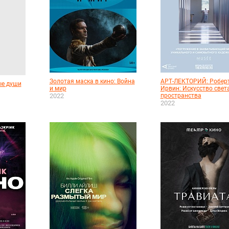
Золотая маска в кино: Война
АРТ-ЛЕКТОРИЙ: Робер
ые души
и мир
Ирвин: Искусство свет
2022
пространства
2022