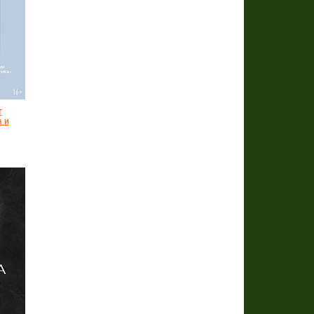
т
а и