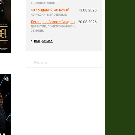
триллер, экшн
40 свиданий, 40 ночей
13.08.2026
комедия, мелодрама
Легенда о Золоте Скифов
20.08.2026
детектив, приключенческ.,
семейн.
все релизы
Реклама