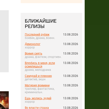
БЛИЖАЙШИЕ
РЕЛИЗЫ
Последний рубеж
13.08.2026
боевик, драма, военн.
Демонолог
13.08.2026
хоррор
Время сиять
13.08.2026
драма, фэнтези, спортивн.
Влюбись в меня, если
13.08.2026
осмелишься
драма, мелодрама
Самурай и пленник
13.08.2026
детектив, экшн
Материя времени
13.08.2026
триллер, фантастика,
криминальн.
Ешь, молись, худей
13.08.2026
хоррор
Во власти страха
13.08.2026