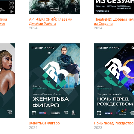
тика
АРТ-ЛЕКТОРИЙ: Глазами
TheatreHD: Добрый чел
ует
Джейми Уайета
из Сезуана
2024
2024
Женитьба Фигаро
Ночь перед Рождество
2024
2023