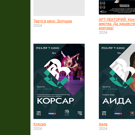
АРТ-ЛЕКТОРИЙ: Кри
Театр в кино: Золушка
мертва. Да здравств
2024
критика!
2024
Корсар
Аида
2024
2024