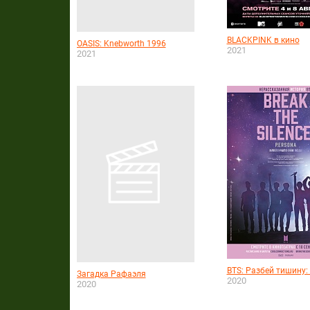
BLACKPINK в кино
OASIS: Knebworth 1996
2021
2021
BTS: Разбей тишину
Загадка Рафаэля
2020
2020