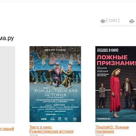
2202
ма.ру
Театр в кино:
TheatreHD: Ложные
 и нищий
Рождественская история
признания
2025
2025