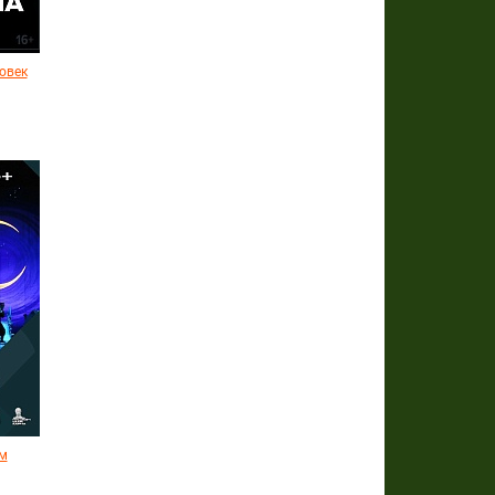
овек
м