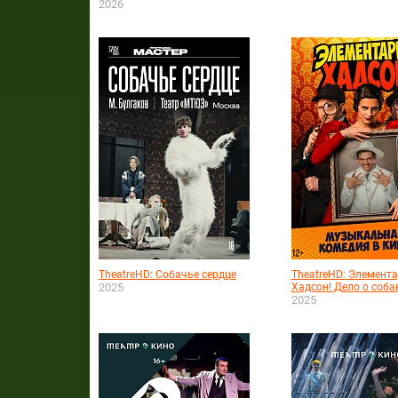
2026
TheatreHD: Собачье сердце
TheatreHD: Элемента
2025
Хадсон! Дело о собак
2025