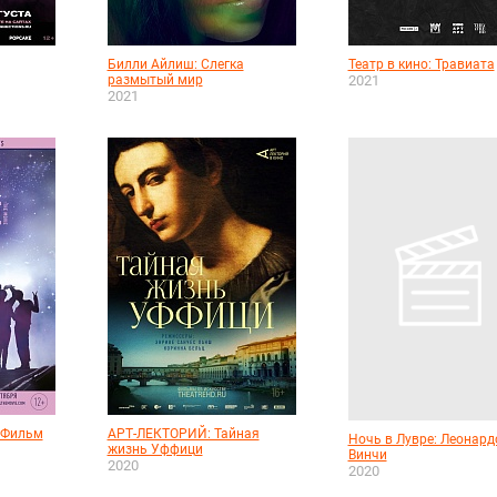
Билли Айлиш: Слегка
Театр в кино: Травиата
размытый мир
2021
2021
: Фильм
АРТ-ЛЕКТОРИЙ: Тайная
Ночь в Лувре: Леонард
жизнь Уффици
Винчи
2020
2020