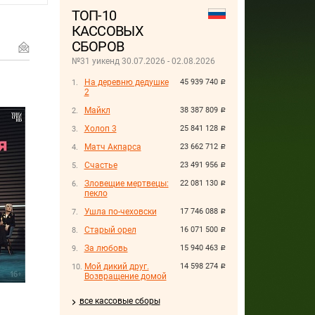
ТОП-10
КАССОВЫХ
СБОРОВ
№31 уикенд 30.07.2026 - 02.08.2026
На деревню дедушке
45 939 740
руб.
2
Майкл
38 387 809
руб.
Холоп 3
25 841 128
руб.
Матч Акпарса
23 662 712
руб.
Счастье
23 491 956
руб.
Зловещие мертвецы:
22 081 130
руб.
пекло
Ушла по-чеховски
17 746 088
руб.
Старый орел
16 071 500
руб.
За любовь
15 940 463
руб.
Мой дикий друг.
14 598 274
руб.
Возвращение домой
все кассовые сборы