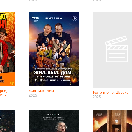
рно,
Жил. Был. Дом.
Театр в кино: Шурале
е Б.
2025
2025