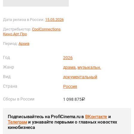
Дата релиза в России:
15.05.2026
Дистрибьютор:
CoolConnections
Кино.Арт.Про
Период:
Архив
Год
2026
Жанр
драма
,
музыкальн.
Вид
документальный
Страна
Россия
Сборы в России
1 098 875
руб.
Подписывайтесь на ProfiCinema.ru в
ВКонтакте
и
Телеграм
и узнавайте первыми о главных новостях
кинобизнеса