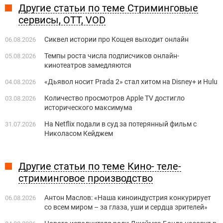
Другие статьи по теме Стриминговые
сервисы, OTT, VOD
Сиквел истории про Кощея выходит онлайн
06.08.2026
Темпы роста числа подписчиков онлайн-
05.08.2026
кинотеатров замедляются
«Дьявол носит Prada 2» стал хитом на Disney+ и Hulu
04.08.2026
Количество просмотров Apple TV достигло
03.08.2026
исторического максимума
На Netflix подали в суд за потерянный фильм с
31.07.2026
Николасом Кейджем
Другие статьи по теме Кино- теле-
стриминговое производство
Антон Маслов: «Наша киноиндустрия конкурирует
06.08.2026
со всем миром – за глаза, уши и сердца зрителей»