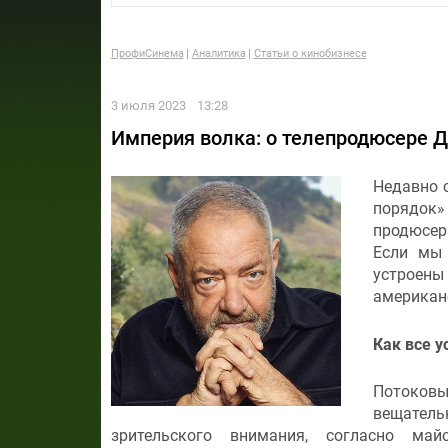
ПрофиСинема
Аналитика
Статьи о кинобизнесе
3 июля 2023
13:28
Империя волка: о телепродюсере Д
Недавно с
порядок»
продюсер
Если мы 
устроен
американс
Как все у
Потоковы
вещатель
зрительского внимания, согласно май