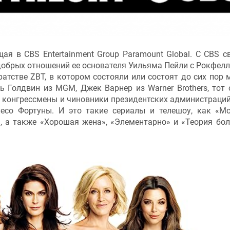
щая в CBS Entertainment Group Paramount Global. С CBS с
добрых отношений ее основателя Уильяма Пейли с Рокфел
братстве ZBT, в котором состояли или состоят до сих пор 
 Голдвин из MGM, Джек Варнер из Warner Brothers, тот
 конгрессмены и чиновники президентских администраций
лесо Фортуны. И это такие сериалы и телешоу, как «М
I.», а также «Хорошая жена», «Элементарно» и «Теория бо