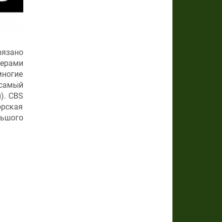
вязано
лерами
многие
 самый
). CBS
орская
льшого