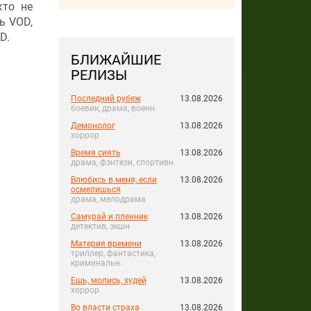
кто не
ь VOD,
D.
БЛИЖАЙШИЕ
РЕЛИЗЫ
Последний рубеж
13.08.2026
боевик, драма, военн.
Демонолог
13.08.2026
хоррор
Время сиять
13.08.2026
драма, фэнтези, спортивн.
Влюбись в меня, если
13.08.2026
осмелишься
драма, мелодрама
Самурай и пленник
13.08.2026
детектив, экшн
Материя времени
13.08.2026
триллер, фантастика,
криминальн.
Ешь, молись, худей
13.08.2026
хоррор
Во власти страха
13.08.2026