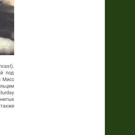
cast).
ый под
в Мисс
ельцем
turday
енитых
 также