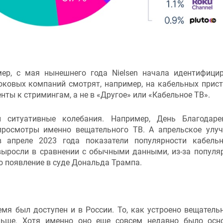
мер, с мая нынешнего года Nielsen начала идентифици
оковых компаний смотрят, например, на кабельных прист
нты к стримингам, а не в «Другое» или «Кабельное ТВ».
 ситуативные колебания. Например, День Благодаре
просмотры именно вещательного ТВ. А апрельское улу
 апреле 2023 года показатели популярности кабель
выросли в сравнении с обычными данными, из-за популя
 появление в суде Дональда Трампа.
мя был доступен и в России. То, как устроено вещатель
ньше. Хотя именно оно еще совсем недавно было ос