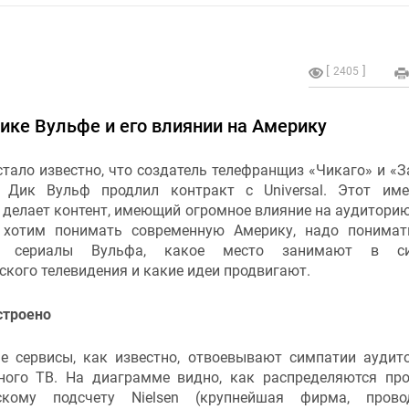
2405
ике Вульфе и его влиянии на Америку
тало известно, что создатель телефранщиз «Чикаго» и «З
 Дик Вульф продлил контракт с Universal. Этот им
 делает контент, имеющий огромное влияние на аудитори
хотим понимать современную Америку, надо понимат
ы сериалы Вульфа, какое место занимают в си
кого телевидения и какие идеи продвигают.
строено
е сервисы, как известно, отвоевывают симпатии аудит
ного ТВ. На диаграмме видно, как распределяются пр
скому подсчету Nielsen (крупнейшая фирма, прово