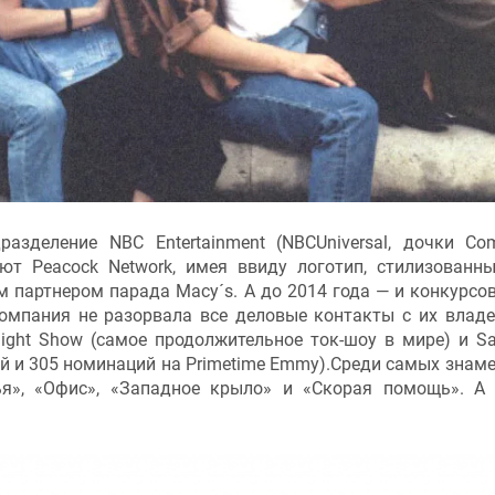
дразделение NBC Entertainment (NBCUniversal, дочки Com
ют Peacock Network, имея ввиду логотип, стилизованн
 партнером парада Macy´s. А до 2014 года — и конкурсо
компания не разорвала все деловые контакты с их влад
ght Show (самое продолжительное ток-шоу в мире) и Sa
мий и 305 номинаций на Primetime Emmy).Среди самых знам
ья», «Офис», «Западное крыло» и «Скорая помощь». А