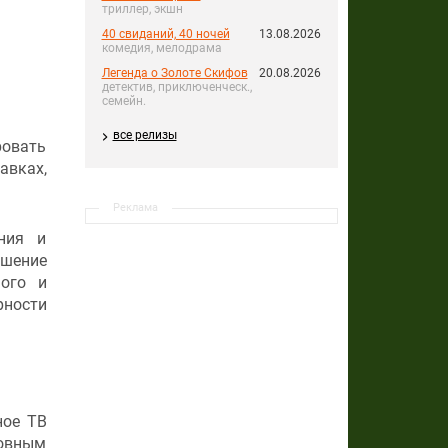
триллер, экшн
40 свиданий, 40 ночей
13.08.2026
комедия, мелодрама
Легенда о Золоте Скифов
20.08.2026
детектив, приключенческ.,
семейн.
все релизы
ровать
авках,
Реклама
ния и
чшение
ного и
рности
ное ТВ
новным