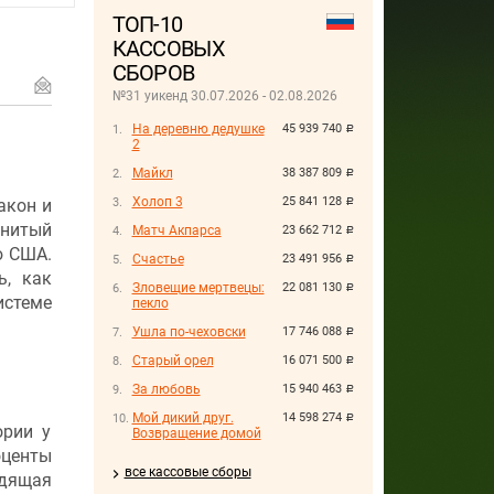
ТОП-10
КАССОВЫХ
СБОРОВ
№31 уикенд 30.07.2026 - 02.08.2026
На деревню дедушке
45 939 740
руб.
2
Майкл
38 387 809
руб.
Холоп 3
25 841 128
акон и
руб.
енитый
Матч Акпарса
23 662 712
руб.
ю США.
Счастье
23 491 956
руб.
ь, как
Зловещие мертвецы:
22 081 130
руб.
стеме
пекло
Ушла по-чеховски
17 746 088
руб.
Старый орел
16 071 500
руб.
За любовь
15 940 463
руб.
Мой дикий друг.
14 598 274
руб.
ории у
Возвращение домой
оценты
все кассовые сборы
дящая