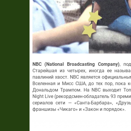
NBC (National Broadcasting Company)
, по
Старейшая из четырех, иногда ее называ
павлиний хвост. NBC является официальным
Вселенная и Мисс США, до тех пор, пока 
Дональдом Трампом. На NBC выходит Toni
Night Live (рекордсмен-обладатель 93 пре
сериалов сети — «Санта-Барбара», «Друз
франшизы «Чикаго» и «Закон и порядок».