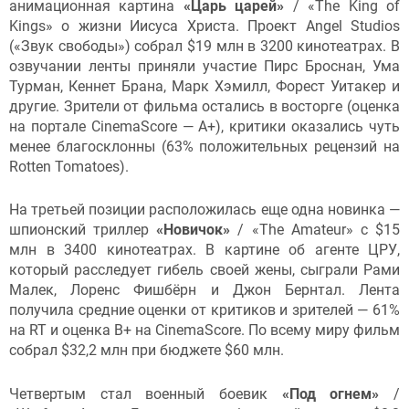
анимационная картина
«Царь царей»
/ «The King of
Kings» о жизни Иисуса Христа. Проект Angel Studios
(«Звук свободы») собрал $19 млн в 3200 кинотеатрах. В
озвучании ленты приняли участие Пирс Броснан, Ума
Турман, Кеннет Брана, Марк Хэмилл, Форест Уитакер и
другие. Зрители от фильма остались в восторге (оценка
на портале CinemaScore — A+), критики оказались чуть
менее благосклонны (63% положительных рецензий на
Rotten Tomatoes).
На третьей позиции расположилась еще одна новинка —
шпионский триллер
«Новичок»
/ «The Amateur» с $15
млн в 3400 кинотеатрах. В картине об агенте ЦРУ,
который расследует гибель своей жены, сыграли Рами
Малек, Лоренс Фишбёрн и Джон Бернтал. Лента
получила средние оценки от критиков и зрителей — 61%
на RT и оценка B+ на CinemaScore. По всему миру фильм
собрал $32,2 млн при бюджете $60 млн.
Четвертым стал военный боевик
«Под огнем»
/