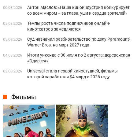
Антон Маслов: «Наша киноиндустрия конкурирует
06.08.2026
со всем миром – за глаза, уши и сердца зрителей»
Темпы роста числа подписчиков онлайн-
05.08.2026
кинотеатров замедляются
Суд назначил разбирательство по делу Paramount-
05.08.2026
Warner Bros. на март 2027 года
Итоги уикенда с 30 июля по 2 августа: деревенская
04.08.2026
«Одиссея»
Universal стала первой киностудией, фильмы
03.08.2026
которой заработали $4 млрд в 2026 году
Фильмы