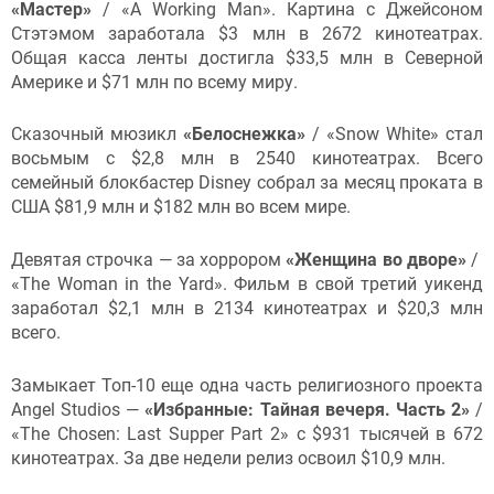
«Мастер»
/ «A Working Man». Картина с Джейсоном
Стэтэмом заработала $3 млн в 2672 кинотеатрах.
Общая касса ленты достигла $33,5 млн в Северной
Америке и $71 млн по всему миру.
Сказочный мюзикл
«Белоснежка»
/ «Snow White» стал
восьмым с $2,8 млн в 2540 кинотеатрах. Всего
семейный блокбастер Disney собрал за месяц проката в
США $81,9 млн и $182 млн во всем мире.
Девятая строчка — за хоррором
«Женщина во дворе»
/
«The Woman in the Yard». Фильм в свой третий уикенд
заработал $2,1 млн в 2134 кинотеатрах и $20,3 млн
всего.
Замыкает Топ-10 еще одна часть религиозного проекта
Angel Studios —
«Избранные: Тайная вечеря. Часть 2»
/
«The Chosen: Last Supper Part 2» с $931 тысячей в 672
кинотеатрах. За две недели релиз освоил $10,9 млн.