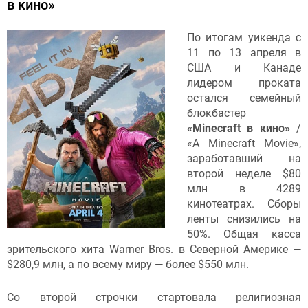
в кино»
По итогам уикенда с
11 по 13 апреля в
США и Канаде
лидером проката
остался семейный
блокбастер
«Minecraft в кино»
/
«A Minecraft Movie»,
заработавший на
второй неделе $80
млн в 4289
кинотеатрах. Сборы
ленты снизились на
50%. Общая касса
зрительского хита Warner Bros. в Северной Америке —
$280,9 млн, а по всему миру — более $550 млн.
Со второй строчки стартовала религиозная