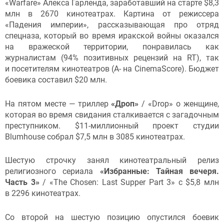
«Warfare» Алекса Гарленда, заработавший на старте $8,3
млн в 2670 кинотеатрах. Картина от режиссера
«Падения империи», рассказывающая про отряд
спецназа, который во время иракской войны оказался
на вражеской территории, понравилась как
журналистам (94% позитивных рецензий на RT), так
и посетителям кинотеатров (A- на CinemaScore). Бюджет
боевика составил $20 млн.
На пятом месте — триллер
«
Дроп»
/ «Drop» о женщине,
которая во время свидания сталкивается с загадочным
преступником. $11-миллионный проект студии
Blumhouse собрал $7,5 млн в 3085 кинотеатрах.
Шестую строчку занял кинотеатральный релиз
религиозного сериала
«Избранные: Тайная вечеря.
Часть 3»
/ «The Chosen: Last Supper Part 3» с $5,8 млн
в 2296 кинотеатрах.
Со второй на шестую позицию опустился боевик