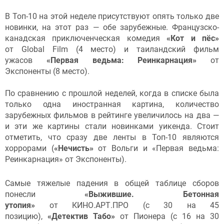
В Топ-10 на этой неделе присутствуют опять только две
новинки, на этот раз — обе зарубежные. Французско-
канадская приключенческая комедия
«Кот и пёс»
от Global Film (4 место) и таиландский фильм
ужасов
«Первая ведьма: Реинкарнация»
от
Экспоненты (8 место).
По сравнению с прошлой неделей, когда в списке была
только одна иностранная картина, количество
зарубежных фильмов в рейтинге увеличилось на два —
и эти же картины стали новинками уикенда. Стоит
отметить, что сразу две ленты в Топ-10 являются
хоррорами (
«Нечисть»
от Вольги и «Первая ведьма:
Реинкарнация» от Экспоненты).
Самые тяжелые падения в общей таблице сборов
понесли
«Выжившие. Бетонная
утопия»
от КИНО.АРТ.ПРО (с 30 на 45
позицию),
«Детектив Табо»
от Пионера (с 16 на 30