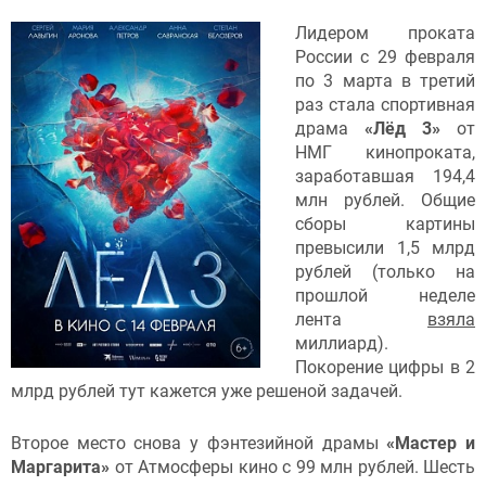
Лидером проката
России с 29 февраля
по 3 марта в третий
раз стала спортивная
драма
«Лёд 3»
от
НМГ кинопроката,
заработавшая 194,4
млн рублей. Общие
сборы картины
превысили 1,5 млрд
рублей (только на
прошлой неделе
лента
взяла
миллиард).
Покорение цифры в 2
млрд рублей тут кажется уже решеной задачей.
Второе место снова у фэнтезийной драмы
«Мастер и
Маргарита»
от Атмосферы кино с 99 млн рублей. Шесть