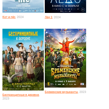
, 2024
Кот и пёс
, 2024
Лёд 3
, 2023
Бременские музыканты
,
Беспринципные в деревне
2023