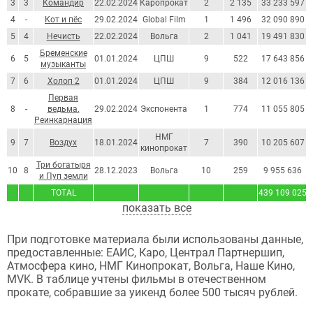
3
3
Командир
22.02.2024
Каропрокат
2
2 135
33 233 597
4
-
Кот и пёс
29.02.2024
Global Film
1
1 496
32 090 890
5
4
Нечисть
22.02.2024
Вольга
2
1 041
19 491 830
Бременские
6
5
01.01.2024
ЦПШ
9
522
17 643 856
музыканты
7
6
Холоп 2
01.01.2024
ЦПШ
9
384
12 016 136
Первая
8
-
ведьма.
29.02.2024
Экспонента
1
774
11 055 805
Реинкарнация
НМГ
9
7
Воздух
18.01.2024
7
390
10 205 607
кинопрокат
Три богатыря
10
8
28.12.2023
Вольга
10
259
9 955 636
и Пуп земли
TOTAL
439 109 025
показать все
При подготовке материала были использованы данные,
предоставленные: ЕАИС, Каро, Централ Партнершип,
Атмосфера кино, НМГ Кинопрокат, Вольга, Наше Кино,
MVK. В таблице учтены фильмы в отечественном
прокате, собравшие за уикенд более 500 тысяч рублей.