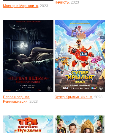
, 2023
Нечисть
, 2023
Мастер и Маргарита
, 2023
Первая ведьма.
Супер Крылья. Фильм
, 2023
Реинкарнация