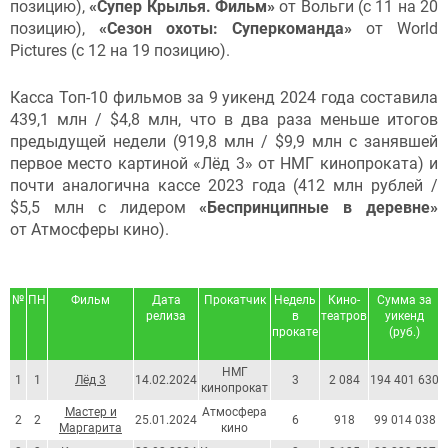
позицию),
«Супер Крылья. Фильм»
от Вольги (с 11 на 20
позицию),
«Сезон охоты: Суперкоманда»
от World
Pictures (с 12 на 19 позицию).
Касса Топ-10 фильмов за 9 уикенд 2024 года составила
439,1 млн / $4,8 млн, что в два раза меньше итогов
предыдущей недели (919,8 млн / $9,9 млн с занявшей
первое место картиной «Лёд 3» от НМГ кинопроката) и
почти аналогична кассе 2023 года (412 млн рублей /
$5,5 млн с лидером
«Беспринципные в деревне»
от Атмосферы кино).
№
ПН
Фильм
Дата
Прокатчик
Недель
Кино-
Сумма за
релиза
в
театров
уикенд
прокате
(руб.)
НМГ
1
1
Лёд 3
14.02.2024
3
2 084
194 401 630
кинопрокат
Мастер и
Атмосфера
2
2
25.01.2024
6
918
99 014 038
Маргарита
кино