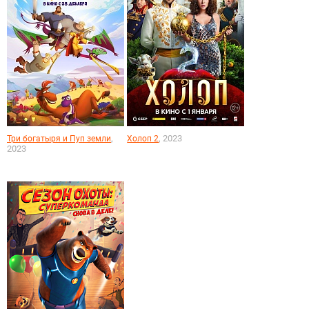
,
, 2023
Три богатыря и Пуп земли
Холоп 2
2023