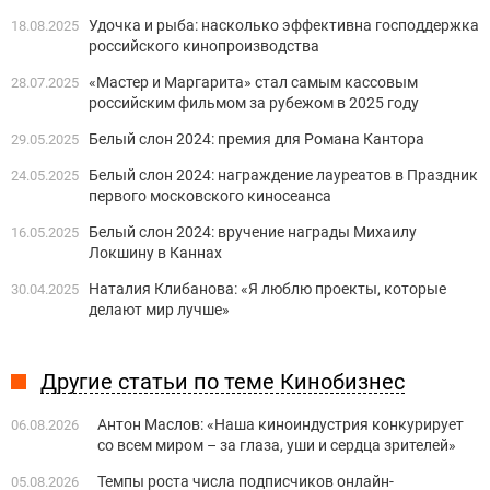
Удочка и рыба: насколько эффективна господдержка
18.08.2025
российского кинопроизводства
«Мастер и Маргарита» стал самым кассовым
28.07.2025
российским фильмом за рубежом в 2025 году
Белый слон 2024: премия для Романа Кантора
29.05.2025
Белый слон 2024: награждение лауреатов в Праздник
24.05.2025
первого московского киносеанса
Белый слон 2024: вручение награды Михаилу
16.05.2025
Локшину в Каннах
Наталия Клибанова: «Я люблю проекты, которые
30.04.2025
делают мир лучше»
Другие статьи по теме Кинобизнес
Антон Маслов: «Наша киноиндустрия конкурирует
06.08.2026
со всем миром – за глаза, уши и сердца зрителей»
Темпы роста числа подписчиков онлайн-
05.08.2026