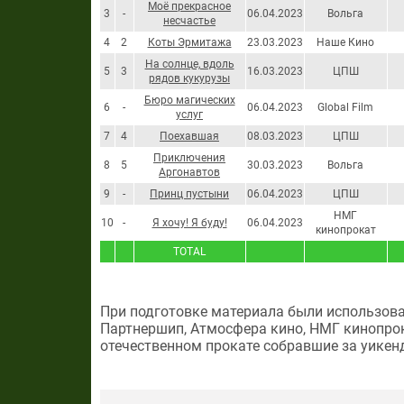
Моё прекрасное
3
-
06.04.2023
Вольга
несчастье
4
2
Коты Эрмитажа
23.03.2023
Наше Кино
На солнце, вдоль
5
3
16.03.2023
ЦПШ
рядов кукурузы
Бюро магических
6
-
06.04.2023
Global Film
услуг
7
4
Поехавшая
08.03.2023
ЦПШ
Приключения
8
5
30.03.2023
Вольга
Аргонавтов
9
-
Принц пустыни
06.04.2023
ЦПШ
НМГ
10
-
Я хочу! Я буду!
06.04.2023
кинопрокат
TOTAL
При подготовке материала были использова
Партнершип, Атмосфера кино, НМГ кинопрок
отечественном прокате собравшие за уикенд