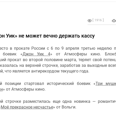
1916
жон Уик» не может вечно держать кассу
есто в прокате России c 6 по 9 апреля третью неделю 
т боевик «
Джон Уик 4
» от Атмосферы кино. Блокба
ий прокат во второй половине марта, теряет свой потен
казалась на верхней строчке, заработав за выходные всег
й, что является антирекордом текущего года.
й позиции стартовал исторический боевик «
Три мушк
ян
» от Атмосферы кино.
ей строчке разместилась еще одна новинка — романти
«
Моё прекрасное несчастье
» от Вольги.