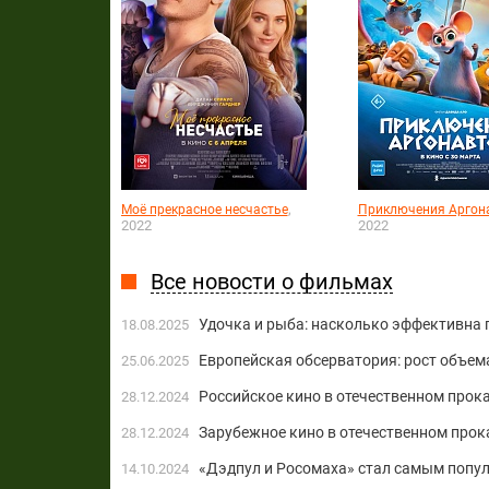
,
Моё прекрасное несчастье
Приключения Аргон
2022
2022
Все новости о фильмах
Удочка и рыба: насколько эффективна
18.08.2025
Европейская обсерватория: рост объем
25.06.2025
Российское кино в отечественном прока
28.12.2024
Зарубежное кино в отечественном прока
28.12.2024
«Дэдпул и Росомаха» стал самым попу
14.10.2024