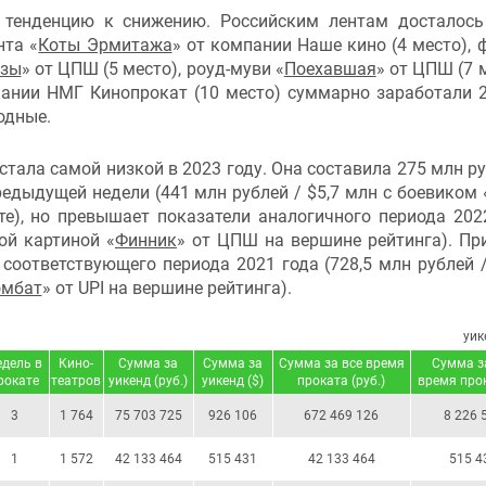
т тенденцию к снижению. Российским лентам досталос
нта «
Коты Эрмитажа
» от компании Наше кино (4 место), 
узы
» от ЦПШ (5 место), роуд-муви «
Поехавшая
» от ЦПШ (7 м
пании НМГ Кинопрокат (10 место) суммарно заработали 
одные.
стала самой низкой в 2023 году. Она составила 275 млн ру
предыдущей недели (441 млн рублей / $5,7 млн с боевиком
е), но превышает показатели аналогичного периода 202
ой картиной «
Финник
» от ЦПШ на вершине рейтинга). Пр
оответствующего периода 2021 года (728,5 млн рублей /
омбат
» от UPI на вершине рейтинга).
уик
дель в
Кино-
Сумма за
Сумма за
Сумма за все время
Сумма з
рокате
театров
уикенд (руб.)
уикенд ($)
проката (руб.)
время прок
3
1 764
75 703 725
926 106
672 469 126
8 226 
1
1 572
42 133 464
515 431
42 133 464
515 4