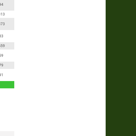
94
313
873
33
559
59
79
91