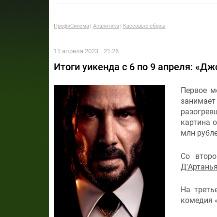
ПрофиСинема
Аналитика
Кассовые сборы
11 апреля 2023
21:26
Итоги уикенда с 6 по 9 апреля: «Д
Первое м
занимае
разогревш
картина о
млн рубле
Со второ
Д'Артань
На треть
комедия 