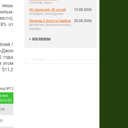
триллер, экшн
ь лишь
40 свиданий, 40 ночей
13.08.2026
фильм-
комедия, мелодрама
есто),
Легенда о Золоте Скифов
20.08.2026
28% от
детектив, приключенческ.,
семейн.
все релизы
блей /
 «Джон
2 года
Реклама
и этом
 $11,2
енд №15
а все
ата ($)
516
31