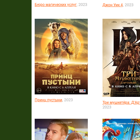
, 2023
Бюро магических услуг
, 2023
Джон Уик 4
, 2023
Принц пустыни
Три мушкетёра: Д'А
2023