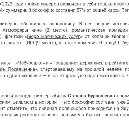
 2023 году тройка лидеров включает в себя только иност
Их суммарный бокс-офис составил 57% от общей кассы Топ
лидеров обновилась наполовину. В нее вошли истори
 Атмосферы кино (2 место), романтическая комедия
), фэнтези «
Бюро магических услуг
» от копании Global F
стыни
» от ЦПШ (9 место), а также комедия «
Я хочу! Я бу
тины — «Чебурашка» и «Праведник» держались в рейтинге 
ие. Посвящение
», стартовавшему на прошлой неделе, п
за одни выходные — и на втором уикенде сместился с 7
новый рекорд триллер «
Айта
»
Степана Бурнашева
от ком
ским фильмом в истории — его бокс-офис составил уже 
оит отметить, что львиная доля сборов приходится на Як
стальных регионах страны, она имела бы все шансы поп