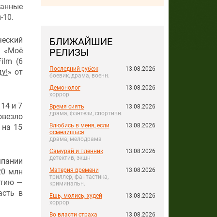
ранные
-10.
ческий
БЛИЖАЙШИЕ
 «
Моё
РЕЛИЗЫ
ilm (6
Последний рубеж
13.08.2026
ду!
» от
боевик, драма, военн.
Демонолог
13.08.2026
хоррор
14 и 7
Время сиять
13.08.2026
драма, фэнтези, спортивн.
овезло
Влюбись в меня, если
13.08.2026
 на 15
осмелишься
драма, мелодрама
Самурай и пленник
13.08.2026
детектив, экшн
пании
Материя времени
13.08.2026
20 млн
триллер, фантастика,
утию —
криминальн.
асть в
Ешь, молись, худей
13.08.2026
хоррор
Во власти страха
13.08.2026