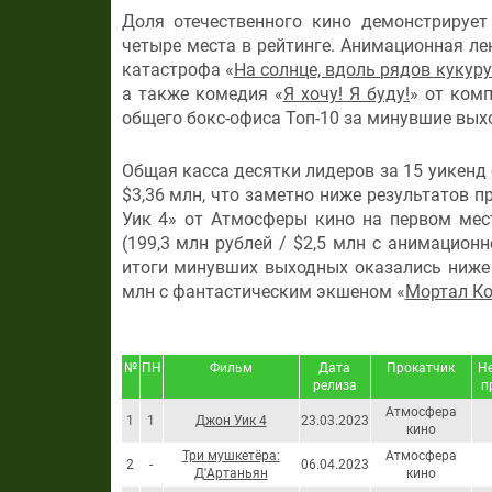
Доля отечественного кино демонстрируе
четыре места в рейтинге. Анимационная ле
катастрофа «
На солнце, вдоль рядов кукур
а также комедия «
Я хочу! Я буду!
» от ком
общего бокс-офиса Топ-10 за минувшие вых
Общая касса десятки лидеров за 15 уикенд 
$3,36 млн, что заметно ниже результатов 
Уик 4» от Атмосферы кино на первом мест
(199,3 млн рублей / $2,5 млн с анимационн
итоги минувших выходных оказались ниже с
млн с фантастическим экшеном «
Мортал К
№
ПН
Фильм
Дата
Прокатчик
Не
релиза
п
Атмосфера
1
1
Джон Уик 4
23.03.2023
кино
Три мушкетёра:
Атмосфера
2
-
06.04.2023
Д'Артаньян
кино