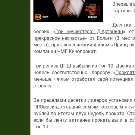
Впервые в
картины. 
Десятка 
боевик «
Три мушкетёра: Д'Артаньян
» от
прекрасное несчастье
» от Вольги (3 место
место), приключенческий фильм «
Принц пу
компании НМГ Кинопрокат.
Три релиза ЦПШ выбыли из Топ-10. Две кар
недель соответственно. Хоррору «
Проклят
меньше. Фильм отработал свой потенциал 
строчку.
За пределами десятки лидеров установил 
ПРОвзгляд, ставший самым кассовым якут
рублей по итогам двух недель проката. Ст
если бы ленту активнее прокатывали в о
Топ-10.