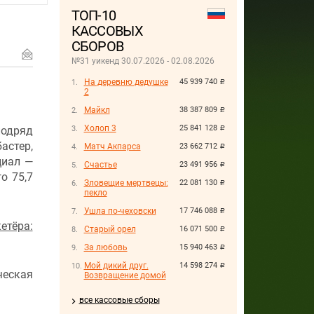
ТОП-10
КАССОВЫХ
СБОРОВ
№31 уикенд 30.07.2026 - 02.08.2026
На деревню дедушке
45 939 740
руб.
2
Майкл
38 387 809
руб.
Холоп 3
25 841 128
подряд
руб.
стер,
Матч Акпарса
23 662 712
руб.
циал —
Счастье
23 491 956
руб.
о 75,7
Зловещие мертвецы:
22 081 130
руб.
пекло
Ушла по-чеховски
17 746 088
руб.
етёра:
Старый орел
16 071 500
руб.
За любовь
15 940 463
руб.
Мой дикий друг.
14 598 274
руб.
ческая
Возвращение домой
все кассовые сборы