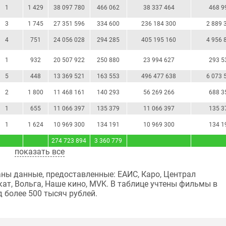
1
1 429
38 097 780
466 062
38 337 464
468 9
3
1 745
27 351 596
334 600
236 184 300
2 889 
4
751
24 056 028
294 285
405 195 160
4 956 
1
932
20 507 922
250 880
23 994 627
293 5
5
448
13 369 521
163 553
496 477 638
6 073 
2
1 800
11 468 161
140 293
56 269 266
688 3
1
655
11 066 397
135 379
11 066 397
135 3
1
1 624
10 969 300
134 191
10 969 300
134 1
274 723 894
3 360 779
показать все
ны данные, предоставленные: ЕАИС, Каро, Централ
ат, Вольга, Наше кино, MVK. В таблице учтены фильмы в
 более 500 тысяч рублей.