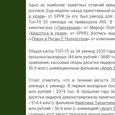
Одно из наиболее заметных отличий мин
росписи. Еще неделю назад единственной к
в ударе
» от SPPR (и это был рекорд для
Топ-10 33 уикенда не превышала 400. В
кинотеатрах («
Гренландия
» от Megogo Distri
«
Красотка в ударе
» от SPPR); роспись е
(«
Поезд в Пусан 2: Полуостров
» от компани
Общая касса ТОП-10 за 34 уикенд 2020 года
прошлых выходных (44 млн рублей / $680 ты
сравнения, кассовые сборы десятки лидеров
$6.8 млн с анимационным фильмом
«Angry B
Стоит отметить, что в течение августа 2
уикенда к уикенду. В первые выходные пос
млн рублей / $374 тыс. В прошлом году б
десятки лидеров демонстрировала заметное 
/ $14.4 млн (с фильмом
Квентина Тарантин
млн рублей / $6.8 млн (с анимацией
«Angry 
стороны этот август оказался лучше аналог