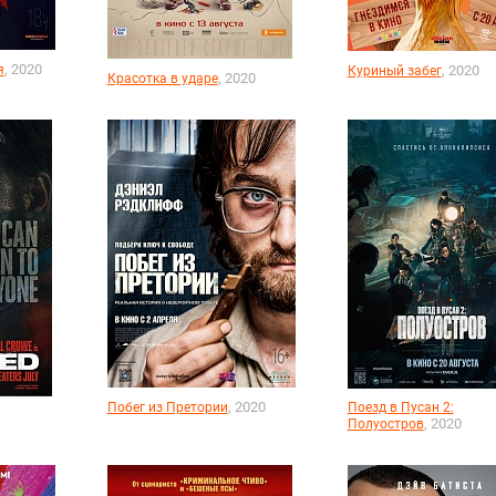
, 2020
я
, 2020
Куриный забег
, 2020
Красотка в ударе
, 2020
Побег из Претории
Поезд в Пусан 2:
, 2020
Полуостров