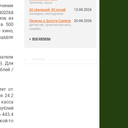
триллер, экшн
ичении
40 свиданий, 40 ночей
13.08.2026
асотка
комедия, мелодрама
мов из
Легенда о Золоте Скифов
20.08.2026
 в 500
детектив, приключенческ.,
семейн.
 кино,
ощадок
все релизы
затели
Реклама
). Для
блей /
тет от
я 24.2
 касса
рублей
 443.4
кой-то