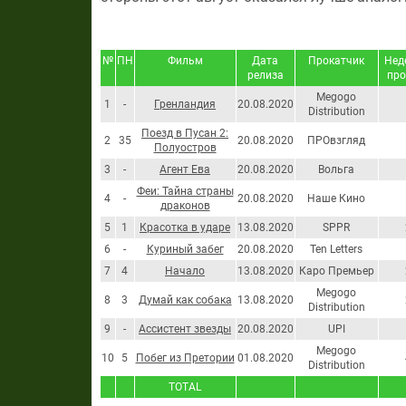
№
ПН
Фильм
Дата
Прокатчик
Нед
релиза
про
Megogo
1
-
Гренландия
20.08.2020
Distribution
Поезд в Пусан 2:
2
35
20.08.2020
ПРОвзгляд
Полуостров
3
-
Агент Ева
20.08.2020
Вольга
Феи: Тайна страны
4
-
20.08.2020
Наше Кино
драконов
5
1
Красотка в ударе
13.08.2020
SPPR
6
-
Куриный забег
20.08.2020
Ten Letters
7
4
Начало
13.08.2020
Каро Премьер
Megogo
8
3
Думай как собака
13.08.2020
Distribution
9
-
Ассистент звезды
20.08.2020
UPI
Megogo
10
5
Побег из Претории
01.08.2020
Distribution
TOTAL