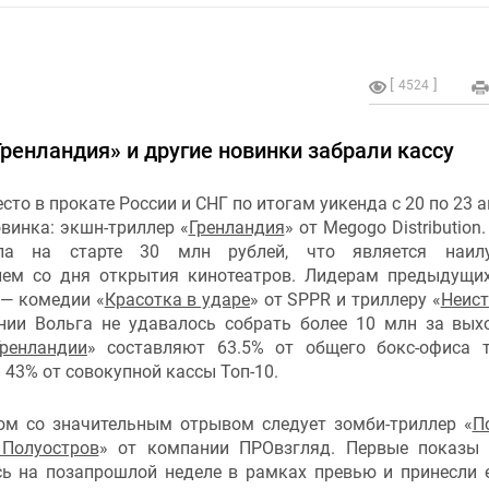
4524
«‎Гренландия» и другие новинки забрали кассу
сто в прокате России и СНГ по итогам уикенда с 20 по 23 а
винка: экшн-триллер «
Гренландия
» от Megogo Distribution
ала на старте 30 млн рублей, что является наил
лем со дня открытия кинотеатров. Лидерам предыдущи
 — комедии «
Красотка в ударе
» от SPPR и триллеру «
Неис
нии Вольга не удавалось собрать более 10 млн за вых
Гренландии
» составляют 63.5% от общего бокс-офиса 
 43% от совокупной кассы Топ-10.
ом со значительным отрывом следует зомби-триллер «
П
 Полуостров
» от компании ПРОвзгляд. Первые показы
сь на позапрошлой неделе в рамках превью и принесли 