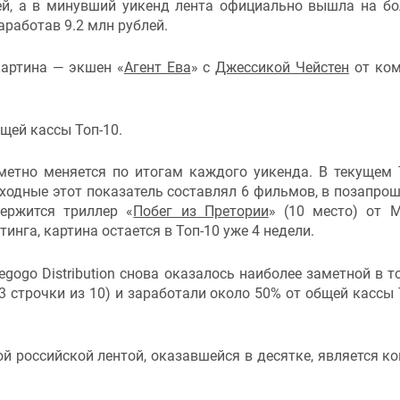
ей, а в минувший уикенд лента официально вышла на б
аработав 9.2 млн рублей.
картина — экшен «
Агент Ева
» с
Джессикой Чейстен
от ком
щей кассы Топ-10.
метно меняется по итогам каждого уикенда. В текущем 
ыходные этот показатель составлял 6 фильмов, в позапро
ержится триллер «
Побег из Претории
» (10 место) от 
тинга, картина остается в Топ-10 уже 4 недели.
ogo Distribution снова оказалось наиболее заметной в то
3 строчки из 10) и заработали около 50% от общей кассы 
й российской лентой, оказавшейся в десятке, является к