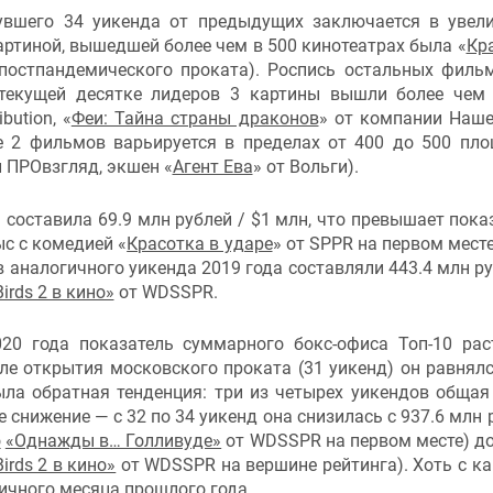
увшего 34 уикенда от предыдущих заключается в увел
артиной, вышедшей более чем в 500 кинотеатрах была «
Кр
 постпандемического проката). Роспись остальных филь
 текущей десятке лидеров 3 картины вышли более чем
bution, «
Феи: Тайна страны драконов
» от компании Наше
ще 2 фильмов варьируется в пределах от 400 до 500 пл
и ПРОвзгляд, экшен «
Агент Ева
» от Вольги).
 составила 69.9 млн рублей / $1 млн, что превышает пока
с с комедией «
Красотка в ударе
» от SPPR на первом месте
 аналогичного уикенда 2019 года составляли 443.4 млн ру
irds 2 в кино»
от WDSSPR.
020 года показатель суммарного бокс-офиса Топ-10 рас
ле открытия московского проката (31 уикенд) он равнялс
ыла обратная тенденция: три из четырех уикендов общая
снижение — с 32 по 34 уикенд она снизилась с 937.6 млн 
о
«Однажды в… Голливуде»
от WDSSPR на первом месте) до
Birds 2 в кино»
от WDSSPR на вершине рейтинга). Хоть с ка
ичного месяца прошлого года.