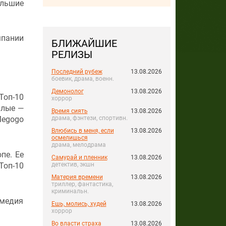
ольшие
пании
БЛИЖАЙШИЕ
РЕЛИЗЫ
Последний рубеж
13.08.2026
боевик, драма, военн.
Демонолог
13.08.2026
Топ-10
хоррор
шлые —
Время сиять
13.08.2026
драма, фэнтези, спортивн.
Megogo
Влюбись в меня, если
13.08.2026
осмелишься
драма, мелодрама
пе. Ее
Самурай и пленник
13.08.2026
Топ-10
детектив, экшн
Материя времени
13.08.2026
триллер, фантастика,
криминальн.
омедия
Ешь, молись, худей
13.08.2026
хоррор
Во власти страха
13.08.2026