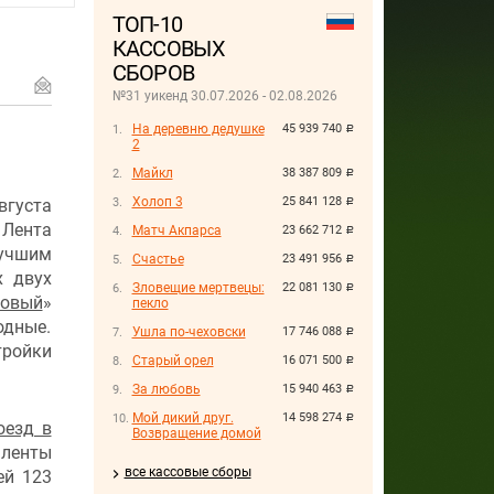
ТОП-10
КАССОВЫХ
СБОРОВ
№31 уикенд 30.07.2026 - 02.08.2026
На деревню дедушке
45 939 740
руб.
2
Майкл
38 387 809
руб.
Холоп 3
25 841 128
вгуста
руб.
. Лента
Матч Акпарса
23 662 712
руб.
учшим
Счастье
23 491 956
руб.
х двух
Зловещие мертвецы:
22 081 130
руб.
товый
»
пекло
одные.
Ушла по-чеховски
17 746 088
руб.
тройки
Старый орел
16 071 500
руб.
За любовь
15 940 463
руб.
Мой дикий друг.
14 598 274
руб.
оезд в
Возвращение домой
 ленты
все кассовые сборы
ей 123