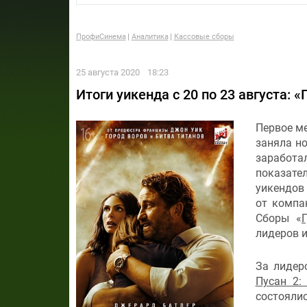
ПрофиСинема
Аналитика
Кассовые сборы
25 августа 2020
18:23
Итоги уикенда с 20 по 23 августа: 
Первое ме
заняла но
заработ
показате
уикендов
от компа
Сборы «
лидеров и
За лидер
Пусан 2:
состояли