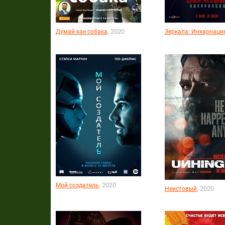
, 2020
Думай как собака
Зеркала: Инкарнаци
, 2020
Мой создатель
, 2020
Неистовый