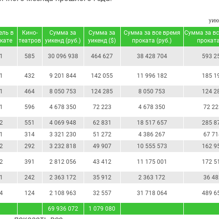
уик
ель в
Кино-
Сумма за
Сумма за
Сумма за все время
Сумма за вс
кате
театров
уикенд (руб.)
уикенд ($)
проката (руб.)
проката
1
585
30 096 938
464 627
38 428 704
593 2
1
432
9 201 844
142 055
11 996 182
185 1
1
464
8 050 753
124 285
8 050 753
124 2
1
596
4 678 350
72 223
4 678 350
72 22
2
551
4 069 948
62 831
18 517 657
285 8
1
314
3 321 230
51 272
4 386 267
67 71
2
292
3 232 818
49 907
10 555 573
162 9
2
391
2 812 056
43 412
11 175 001
172 5
1
242
2 363 172
35 912
2 363 172
36 48
4
124
2 108 963
32 557
31 718 064
489 6
69 936 072
1 079 080