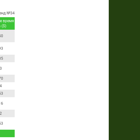
енд №34
е время
 ($)
50
93
85
3
70
4
53
16
2
53