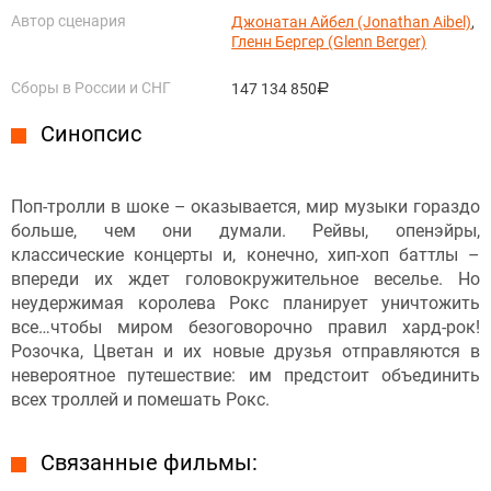
Автор сценария
Джонатан Айбел (Jonathan Aibel)
,
Гленн Бергер (Glenn Berger)
Сборы в России и СНГ
147 134 850
руб.
Синопсис
Поп-тролли в шоке – оказывается, мир музыки гораздо
больше, чем они думали. Рейвы, опенэйры,
классические концерты и, конечно, хип-хоп баттлы –
впереди их ждет головокружительное веселье. Но
неудержимая королева Рокс планирует уничтожить
все…чтобы миром безоговорочно правил хард-рок!
Розочка, Цветан и их новые друзья отправляются в
невероятное путешествие: им предстоит объединить
всех троллей и помешать Рокс.
Связанные фильмы: