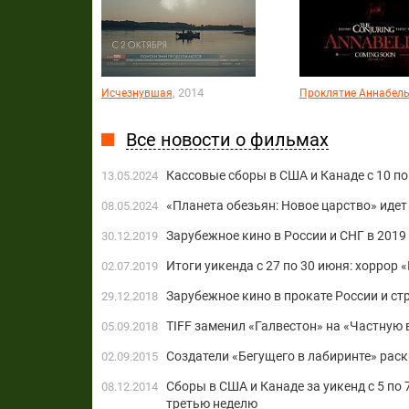
, 2014
Исчезнувшая
Проклятие Аннабел
Все новости о фильмах
Кассовые сборы в США и Канаде с 10 по 
13.05.2024
«Планета обезьян: Новое царство» идет
08.05.2024
Зарубежное кино в России и СНГ в 2019
30.12.2019
Итоги уикенда с 27 по 30 июня: хоррор
02.07.2019
Зарубежное кино в прокате России и ст
29.12.2018
TIFF заменил «Галвестон» на «Частную 
05.09.2018
Создатели «Бегущего в лабиринте» рас
02.09.2015
Сборы в США и Канаде за уикенд с 5 по
08.12.2014
третью неделю