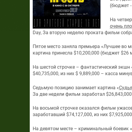
(бюджет -
На четвер
очень пло
Day, За вторую неделю проката фильм собрал
Пятое место заняла премьера «Лучшее во мн
картина принесла $10,200,000 (бюджет $26 
На шестой строчке – фантастический экшн 
$40,735,000, из них $ 9,889,000 – касса мин
Седьмую позицию занимает картина «
Судь
За две недели фильм заработал $26,843,000 
На восьмой строчке оказался фильм ужасо
заработавший $74,127,000, из них $7,925,00
На девятом месте – криминальный боевик 