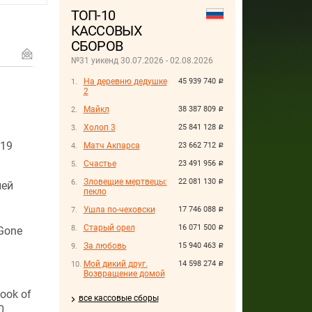
ТОП-10
КАССОВЫХ
СБОРОВ
№31 уикенд 30.07.2026 - 02.08.2026
На деревню дедушке
45 939 740
руб.
2
Майкл
38 387 809
руб.
Холоп 3
25 841 128
руб.
 19
Матч Акпарса
23 662 712
руб.
Счастье
23 491 956
руб.
Зловещие мертвецы:
22 081 130
руб.
лей
пекло
Ушла по-чеховски
17 746 088
руб.
Старый орел
16 071 500
Gone
руб.
За любовь
15 940 463
руб.
Мой дикий друг.
14 598 274
руб.
Возвращение домой
ook of
все кассовые сборы
0