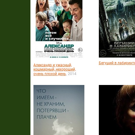
Бегущий в лабиринт
Александр и ужасный,
кошмарный, нехороший,
, 2014
очень плохой день