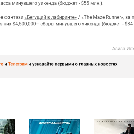
 касса минувшего уикенда (бюджет - $55 млн.).
ое фэнтэзи
«Бегущий в лабиринте»
/ «The Maze Runner», за 
из них $4,500,000– сборы минувшего уикенда (бюджет - $34
Азиза Ис
те
и
Телеграм
и узнавайте первыми о главных новостях