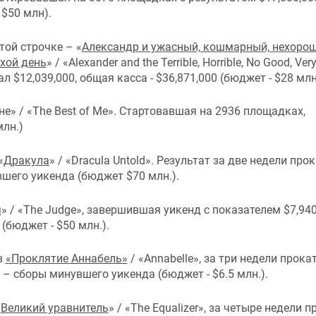
 $50 млн).
той строчке – «
Александр и ужасный, кошмарный, нехорош
хой день
» / «Alexander and the Terrible, Horrible, No Good, Ver
 $12,039,000, общая касса - $36,871,000 (бюджет - $28 млн
е» / «The Best of Me». Стартовавшая на 2936 площадках,
млн.)
«
Дракула
» / «Dracula Untold». Результат за две недели прок
увшего уикенда (бюджет $70 млн.).
я
» / «The Judge», завершившая уикенд с показателем $7,940
(бюджет - $50 млн.).
в
«Проклятие Аннабель»
/ «Annabelle», за три недели прока
0 – сборы минувшего уикенда (бюджет - $6.5 млн.).
«
Великий уравнитель
» / «The Equalizer», за четыре недели 