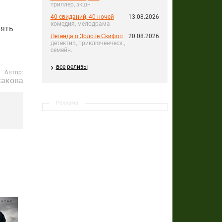
триллер, экшн
40 свиданий, 40 ночей
13.08.2026
комедия, мелодрама
пять
Легенда о Золоте Скифов
20.08.2026
детектив, приключенческ.,
семейн.
все релизы
Автор:
хакова
Реклама