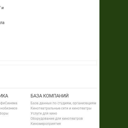
 и
гла
ИКА
БАЗА КОМПАНИЙ
офиСинема
База данных по студиям, организациям
инобизнесе
Кинотеатральные сети и кинотеатры
сборы
Услуги для кино
Оборудование для кинотеатров
Киномероприятия