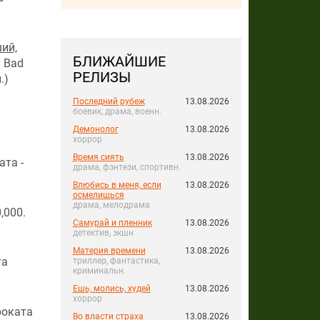
ий,
БЛИЖАЙШИЕ
y Bad
РЕЛИЗЫ
.)
Последний рубеж
13.08.2026
боевик, драма, военн.
Демонолог
13.08.2026
хоррор
Время сиять
13.08.2026
ата -
драма, фэнтези, спортивн.
Влюбись в меня, если
13.08.2026
осмелишься
драма, мелодрама
,000.
Самурай и пленник
13.08.2026
детектив, экшн
Материя времени
13.08.2026
та
триллер, фантастика,
криминальн.
Ешь, молись, худей
13.08.2026
хоррор
проката
Во власти страха
13.08.2026