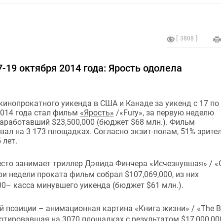
3808
-19 октября 2014 года: Ярость одолела
инопрокатного уикенда в США и Канаде за уикенд с 17 по
2014 года стал фильм
«Ярость»
/«Fury», за первую неделю
аработавший $23,500,000 (бюджет $68 млн.). Фильм
ал на 3 173 площадках. Согласно экзит-полам, 51% зрите
 лет.
есто занимает триллер Дэвида Финчера
«Исчезнувшая»
/ «
 три недели проката фильм собрал $107,069,000, из них
00– касса минувшего уикенда (бюджет $61 млн.).
й позиции – анимационная картина «Книга жизни» / «The B
бютировавшая на 3070 площадках с результатом $17,000,00