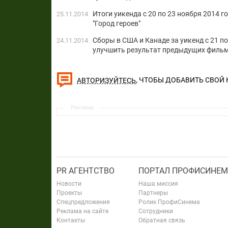
Итоги уикенда c 20 по 23 ноября 2014 г
25.11.2014
"Город героев"
Сборы в США и Канаде за уикенд с 21 п
24.11.2014
улучшить результат предыдущих фильм
, ЧТОБЫ ДОБАВИТЬ СВОЙ
АВТОРИЗУЙТЕСЬ
Реклама
PR АГЕНТСТВО
ПОРТАЛ ПРОФИСИНЕМ
Новости
Наша миссия
Проекты
Партнеры
Спецпредложения
Ролик ПрофиСинема
Реклама на сайте
Сотрудники
Контакты
Обратная связь