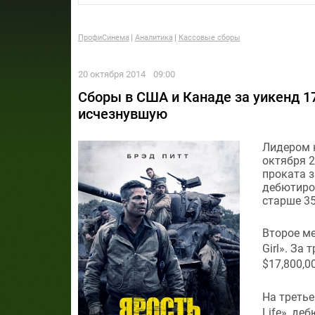
ПрофиСинема
Аналитика
Кассовые сборы
20 октября 2014
09:00
Сборы в США и Канаде за уикенд 17
исчезнувшую
Лидером к
октября 
проката з
дебютиров
старше 35
Второе м
Girl». За
$17,800,0
На третье
Life», де