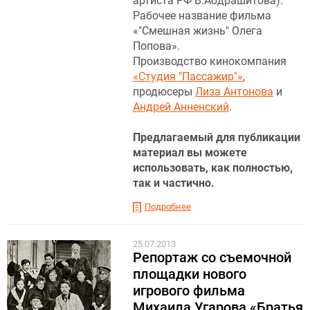
артиста РФ В.Абдрашитова).
Рабочее название фильма
«"Смешная жизнь" Олега
Попова».
Производство кинокомпания
«Студия "Пассажир"»
,
продюсеры
Лиза Антонова
и
Андрей Анненский
.
Предлагаемый для публикации
материал вы можете
использовать, как полностью,
так и частично.
Подробнее
25.07.2013
Репортаж со съемочной
площадки нового
игрового фильма
Михаила Угарова «Братья