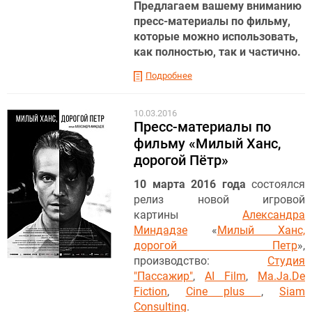
Предлагаем вашему вниманию
пресс-материалы по фильму,
которые можно использовать,
как полностью, так и частично.
Подробнее
10.03.2016
Пресс-материалы по
фильму «Милый Ханс,
дорогой Пётр»
10 марта 2016 года
состоялся
релиз новой игровой
картины
Александра
Миндадзе
«
Милый Ханс,
дорогой Петр
»,
производство:
Студия
"Пассажир"
,
AI Film
,
Ma.Ja.De
Fiction
,
Cine plus
,
Siam
Consulting
.