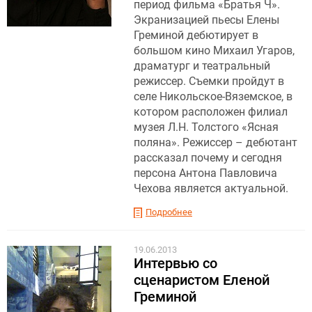
период фильма «Братья Ч».
Экранизацией пьесы Елены
Греминой дебютирует в
большом кино Михаил Угаров,
драматург и театральный
режиссер. Съемки пройдут в
селе Никольское-Вяземское, в
котором расположен филиал
музея Л.Н. Толстого «Ясная
поляна». Режиссер – дебютант
рассказал почему и сегодня
персона Антона Павловича
Чехова является актуальной.
Подробнее
19.06.2013
Интервью со
сценаристом Еленой
Греминой