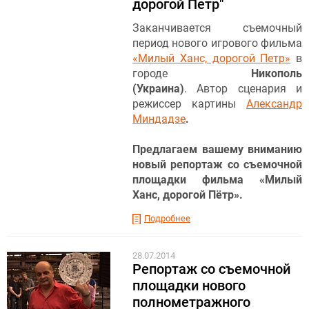
дорогой Петр"
Заканчивается съемочный
период нового игрового фильма
«Милый Ханс, дорогой Петр»
в
городе
Никополь
(Украина)
.
Автор сценария и
режиссер картины
Александр
Миндадзе
.
Предлагаем вашему вниманию
новый репортаж со съемочной
площадки фильма «Милый
Ханс, дорогой Пётр».
Подробнее
28.07.2014
Репортаж со съемочной
площадки нового
полнометражного