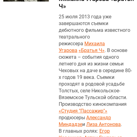
Ч»
25 июля 2013 года уже
завершаются съемки
дебютного фильма известного
театрального
режиссера
Михаила
Угарова
«Братья Ч»
. В основе
сюжета – события одного
летнего дня из жизни семьи
Чеховых на даче в середине 80-
х годов 19 века. Съемки
проходят в родовой усадьбе
Толстых, селе Никольское-
Вяземское Тульской области.
Производство кинокомпания
«Студия "Пассажир"»
продюсеры
Александр
Миндадзе
и
Лиза Антонова
.
В главных ролях:
Егор