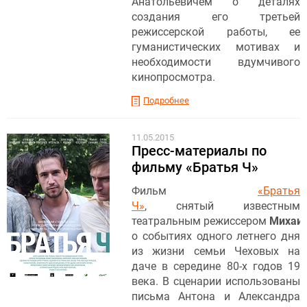
Анатольевичем о деталях
создания его третьей
режиссерской работы, ее
гуманистических мотивах и
необходимости вдумчивого
кинопросмотра.
Подробнее
11.05.2015
Пресс-материалы по
фильму «Братья Ч»
Фильм
«Братья
Ч»
, снятый известным
театральным режиссером
Михаи
о событиях одного летнего дня
из жизни семьи Чеховых на
даче в середине 80-х годов 19
века. В сценарии использованы
письма Антона и Александра