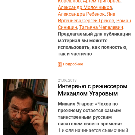
Корешков
,
Артем Григорьев
,
Александр Молочников
,
Александра Ребенок
,
Яна
Иртеньева
,
Сергей Греков
,
Роман
Синицин
,
Татьяна Чепелевич
.
Предлагаемый для публикации
материал вы можете
использовать, как полностью,
так и частично
Подробнее
21.06.2013
Интервью с режиссером
Михаилом Угаровым
Михаил Угаров: «Чехов по-
прежнему остается самым
таинственным русским
писателем своего времени
»
1 июля начинается съемочный