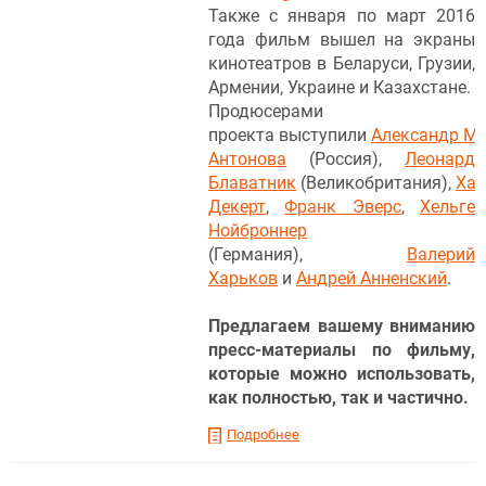
Также с января по март 2016
года фильм вышел на экраны
кинотеатров в Беларуси, Грузии,
Армении, Украине и Казахстане.
Продюсерами
проекта выступили
Александр М
Антонова
(Россия),
Леонард
Блаватник
(Великобритания),
Хай
Дек
ерт
,
Франк Эверс
,
Хельге
Нойброннер
(Германия),
Валерий
Харьков
и
Андрей Анненский
.
Предлагаем вашему вниманию
пресс-материалы по фильму,
которые можно использовать,
как полностью, так и частично.
Подробнее