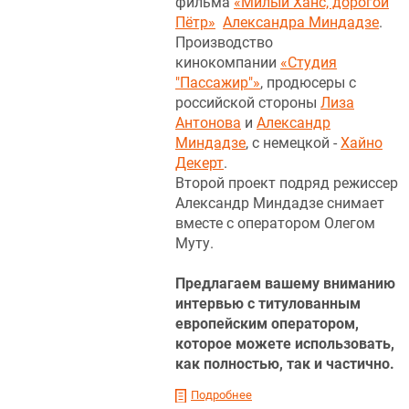
фильма
«Милый Ханс, дорогой
Пётр»
Александра Миндадзе
.
Производство
кинокомпании
«Студия
"Пассажир"»
, продюсеры с
российской стороны
Лиза
Антонова
и
Александр
Миндадзе
, с немецкой -
Хайно
Декерт
.
Второй проект подряд режиссер
Александр Миндадзе снимает
вместе с оператором Олегом
Муту.
Предлагаем вашему вниманию
интервью с титулованным
европейским оператором,
которое можете использовать,
как полностью, так и частично.
Подробнее