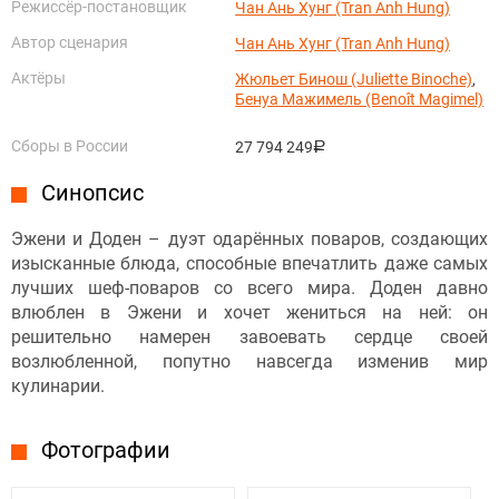
Режиссёр-постановщик
Чан Ань Хунг (Tran Anh Hung)
Автор сценария
Чан Ань Хунг (Tran Anh Hung)
Актёры
Жюльет Бинош (Juliette Binoche)
,
Бенуа Мажимель (Benoît Magimel)
Сборы в России
27 794 249
руб.
Синопсис
Эжени и Доден – дуэт одарённых поваров, создающих
изысканные блюда, способные впечатлить даже самых
лучших шеф-поваров со всего мира. Доден давно
влюблен в Эжени и хочет жениться на ней: он
решительно намерен завоевать сердце своей
возлюбленной, попутно навсегда изменив мир
кулинарии.
Фотографии