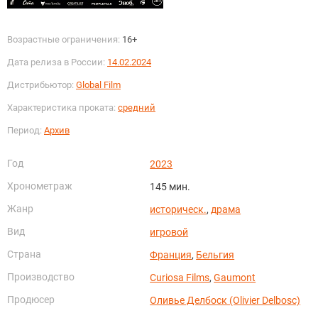
Возрастные ограничения:
16+
Дата релиза в России:
14.02.2024
Дистрибьютор:
Global Film
Характеристика проката:
средний
Период:
Архив
Год
2023
Хронометраж
145 мин.
Жанр
историческ.
,
драма
Вид
игровой
Страна
Франция
,
Бельгия
Производство
Curiosa Films
,
Gaumont
Продюсер
Оливье Делбоск (Olivier Delbosc)