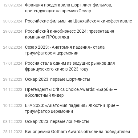
Франция представила шорт-лист фильмов,
12.09.2024
претендующих на премию Оскар
Российские фильмы на Шанхайском кинофестивале
30.05.2024
Российский кинобизнесс 2024: презентация
29.03.2024
компании ПРОвзгляд
Сезар 2023: «Анатомия падения» стала
24.02.2024
триумфатором церемонии
Россия стала одним из ведущих рынков для
17.01.2024
французского кино в 2023 году
Оскар 2023: первые шорт-листы
29.12.2023
Претенденты Critics Choice Awards: «Барби» —
14.12.2023
абсолютный лидер
EFA 2023: «Анатомия падения» Жюстин Трие –
10.12.2023
триумфатор церемонии
Оскар 2023: первые лонг-листы
08.12.2023
Кинопремия Gotham Awards объявила победителей
28.11.2023