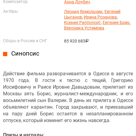
Композитор
Анна Друбич
Актёры
Леонид Ярмольник
,
Евгений
Цыганов
,
Ирина Розанова
,
Ксения Раппопорт
,
Евгения Брик
,
Вероника Устимова
Сборы в России и СНГ
85 920 683
руб.
Синопсис
Действие фильма разворачивается в Одессе в августе
1970 года. В гости к тестю с тещей, Григорию
Иосифовичу и Раисе Ировне Давыдовым, прилетает из
Москвы зять Борис, журналист-международник, и его
восьмилетний сын Валерик. В день их прилета в Одессе
объявляют карантин. Город закрывают, и приехавший
на пару дней Борис остается в незапланированном
отпуске, который изменит его жизнь навсегда.
Призы и награды