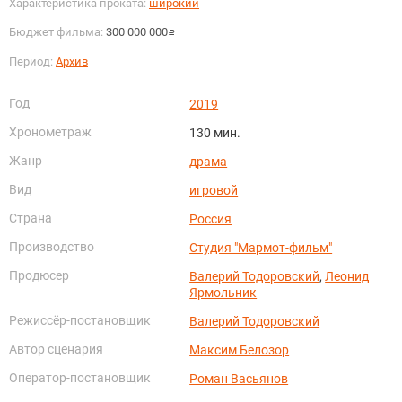
Характеристика проката:
широкий
Бюджет фильма:
300 000 000
руб.
Период:
Архив
Год
2019
Хронометраж
130 мин.
Жанр
драма
Вид
игровой
Страна
Россия
Производство
Студия "Мармот-фильм"
Продюсер
Валерий Тодоровский
,
Леонид
Ярмольник
Режиссёр-постановщик
Валерий Тодоровский
Автор сценария
Максим Белозор
Оператор-постановщик
Роман Васьянов