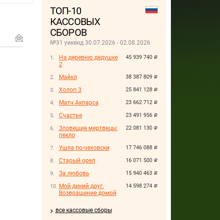
ТОП-10
КАССОВЫХ
СБОРОВ
№31 уикенд 30.07.2026 - 02.08.2026
На деревню дедушке
45 939 740
руб.
2
Майкл
38 387 809
руб.
Холоп 3
25 841 128
руб.
Матч Акпарса
23 662 712
руб.
Счастье
23 491 956
руб.
Зловещие мертвецы:
22 081 130
руб.
пекло
Ушла по-чеховски
17 746 088
руб.
Старый орел
16 071 500
руб.
За любовь
15 940 463
руб.
Мой дикий друг.
14 598 274
руб.
Возвращение домой
все кассовые сборы