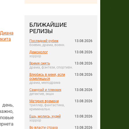
БЛИЖАЙШИЕ
РЕЛИЗЫ
Диана
икита
Последний рубеж
13.08.2026
боевик, драма, военн.
Демонолог
13.08.2026
хоррор
Время сиять
13.08.2026
драма, фэнтези, спортивн.
Влюбись в меня, если
13.08.2026
осмелишься
драма, мелодрама
Самурай и пленник
13.08.2026
детектив, экшн
Материя времени
13.08.2026
 день,
триллер, фантастика,
криминальн.
важно,
Ешь, молись, худей
13.08.2026
оповые
хоррор
ернета
Во власти страха
13.08.2026