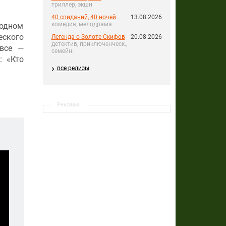
триллер, экшн
40 свиданий, 40 ночей
13.08.2026
комедия, мелодрама
родном
еского
Легенда о Золоте Скифов
20.08.2026
детектив, приключенческ.,
 все —
семейн.
: «Кто
все релизы
Реклама