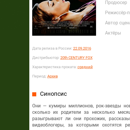
Продюсер
Режиссёр-
Автор сцен
Актёры
Дата релиза в России:
22.09.2016
Дистрибьютор:
20th CENTURY FOX
Характеристика проката:
средний
Период:
Архив
Синопсис
Они — кумиры миллионов, рок-звезды нов
сколько их родители за несколько меся
разыгрывают ли они прохожих, рассказ
видеоблогеры, за которыми охотятся р