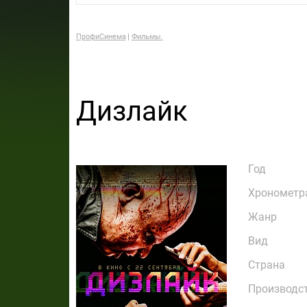
ПрофиСинема
Фильмы.
Дизлайк
Год
Хронометр
Жанр
Вид
Страна
Производс