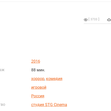
3733
2016
аж
88 мин.
хоррор
,
комедия
игровой
Россия
тво
студия STG Cinema