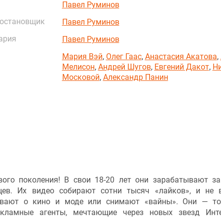
Павел Руминов
постановщик
Павел Руминов
ария
Павел Руминов
Мария Вэй
,
Олег Гаас
,
Анастасия Акатова
,
Мелисон
,
Андрей Шугов
,
Евгений Дакот
,
Н
Московой
,
Александр Панин
ого поколения! В свои 18-20 лет они зарабатывают за
цев. Их видео собирают сотни тысяч «лайков», и не 
ывают о кино и моде или снимают «вайны». Они — т
екламные агенты, мечтающие через новых звезд Инт