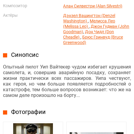
Композитор
Алан Силвестри (Alan Silvestri)
Актёры
Дэнзел Вашингтон (Denzel
Washington)
,
Мелисса Лео
(Melissa Leo)
,
Джон Гудман (John
Goodman)
,
Дон Чидл (Don
Cheadle)
,
Брюс Гринвуд (Bruce
Greenwood)
Синопсис
Опытный пилот Уип Вайтекер чудом избегает крушения
самолета, и, совершив аварийную посадку, сохраняет
жизни практически всех пассажиров. Уипа чествуют,
как героя, но чем больше появляется подробностей о
катастрофе, тем больше вопросов возникает: что же на
самом деле произошло на борту...
Фотографии