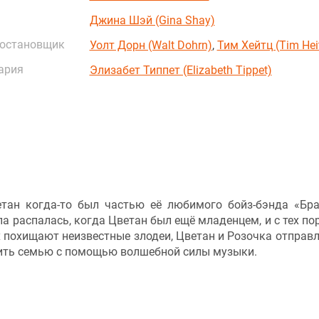
Джина Шэй (Gina Shay)
постановщик
Уолт Дорн (Walt Dohrn)
,
Тим Хейтц (Tim Hei
ария
Элизабет Типпет (Elizabeth Tippet)
етан когда-то был частью её любимого бойз-бэнда «Бр
а распалась, когда Цветан был ещё младенцем, и с тех пор
их похищают неизвестные злодеи, Цветан и Розочка отправ
нить семью с помощью волшебной силы музыки.