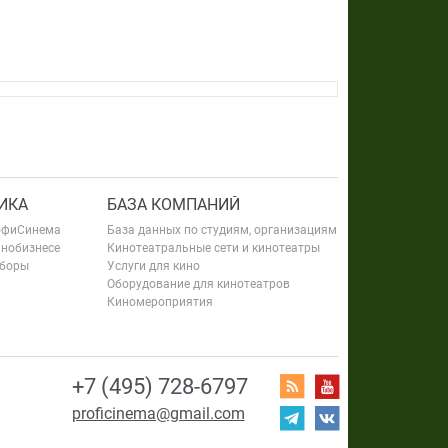
ИКА
БАЗА КОМПАНИЙ
офиСинема
База данных по студиям, организациям
инобизнесе
Кинотеатральные сети и кинотеатры
сборы
Услуги для кино
Оборудование для кинотеатров
Киномероприятия
+7 (495) 728-6797
proficinema@gmail.com