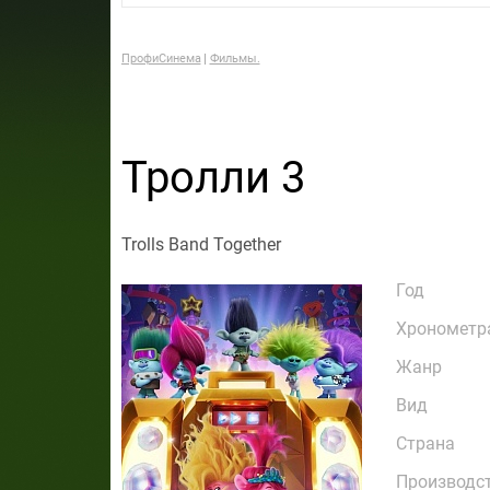
ПрофиСинема
Фильмы.
Тролли 3
Trolls Band Together
Год
Хронометр
Жанр
Вид
Страна
Производс