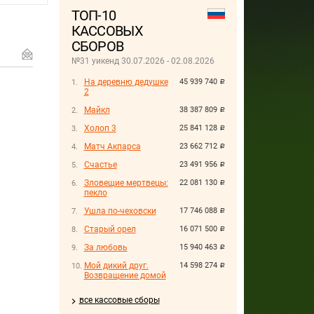
ТОП-10
КАССОВЫХ
СБОРОВ
№31 уикенд 30.07.2026 - 02.08.2026
На деревню дедушке
45 939 740
руб.
2
Майкл
38 387 809
руб.
Холоп 3
25 841 128
руб.
Матч Акпарса
23 662 712
руб.
Счастье
23 491 956
руб.
Зловещие мертвецы:
22 081 130
руб.
пекло
Ушла по-чеховски
17 746 088
руб.
Старый орел
16 071 500
руб.
За любовь
15 940 463
руб.
Мой дикий друг.
14 598 274
руб.
Возвращение домой
все кассовые сборы