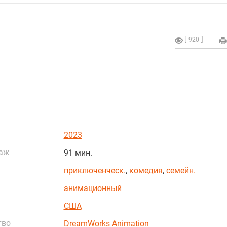
920
2023
аж
91 мин.
приключенческ.
,
комедия
,
семейн.
анимационный
США
тво
DreamWorks Animation