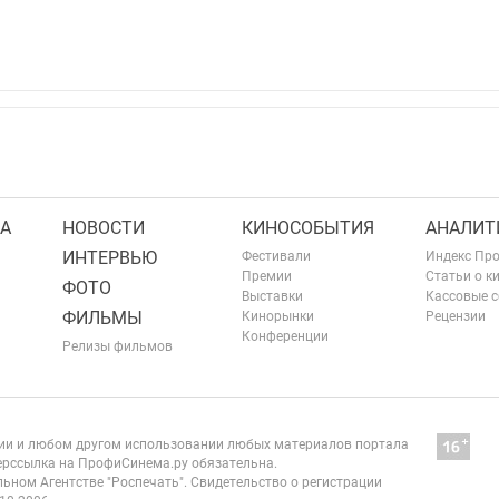
А
НОВОСТИ
КИНОСОБЫТИЯ
АНАЛИТ
ИНТЕРВЬЮ
Фестивали
Индекс Пр
Премии
Статьи о к
ФОТО
Выставки
Кассовые 
ФИЛЬМЫ
Кинорынки
Рецензии
Конференции
Релизы фильмов
нии и любом другом использовании любых материалов портала
рссылка на ПрофиСинема.ру обязательна.
ьном Агентстве "Роспечать". Свидетельство о регистрации