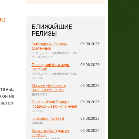
tz)
БЛИЖАЙШИЕ
РЕЛИЗЫ
Смешарики. Сквозь
06.08.2026
вселенные
комедия, приключенческ.,
фантастика
Последний богатырь.
06.08.2026
Колобок
комедия, приключенческ.,
сказка
Мегрэ и убийство в
06.08.2026
атаны»
высшем обществе
детектив
 он не
ляются
Пингвинёнок Пороро.
06.08.2026
Подводные приключения
сказка
Грозовой перевал
06.08.2026
драма
Катастрофа. Удар из
06.08.2026
космоса