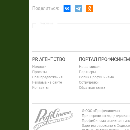
Поделиться:
Реклама
PR АГЕНТСТВО
ПОРТАЛ ПРОФИСИНЕМ
Новости
Наша миссия
Проекты
Партнеры
Спецпредложения
Ролик ПрофиСинема
Реклама на сайте
Сотрудники
Контакты
Обратная связь
© ООО «Профисинема»
При перепечатке, цитирова
ПрофиСинема активная гипе
Зарегистрировано в Федерал