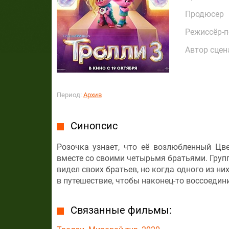
Продюсер
Режиссёр-
Автор сцен
Период:
Архив
Синопсис
Розочка узнает, что её возлюбленный Цв
вместе со своими четырьмя братьями. Групп
видел своих братьев, но когда одного из н
в путешествие, чтобы наконец-то воссоеди
Связанные фильмы: