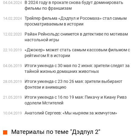
В 2024 году в прокате снова будут доминировать
04.04.2024
фильмы по франшизам
Трейлер фильма «Дэдпул и Росомаха» стал самым
14.02.2024
просматриваемым в истории
Райан Рейнольдс снимется в детективе по мотивам
12.02.2020
настольной игры
«Джокер» может стать самым кассовым фильмом с
22.10.2019
рейтингом R в истории
Итоги уикенда с 30 мая по 2 июня: зрители следят за
04.06.2019
тайной жизнью домашних животных
Итоги уикенда с 23 по 26 мая: зрители выбирают
28.05.2019
фэнтези и анимацию
Итоги уикенда с 16 по 19 мая: Пикачу и Киану Ривз
21.05.2019
одолели Мстителей
Анатолий Сергеев: «Мы ныряем за жемчугом»
10.04.2019
Материалы по теме "Дэдпул 2"