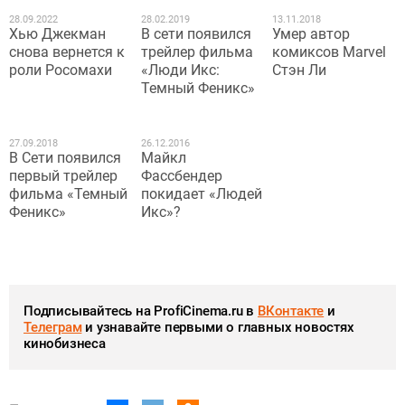
28.09.2022
28.02.2019
13.11.2018
Хью Джекман
В сети появился
Умер автор
снова вернется к
трейлер фильма
комиксов Marvel
роли Росомахи
«Люди Икс:
Стэн Ли
Темный Феникс»
27.09.2018
26.12.2016
В Сети появился
Майкл
первый трейлер
Фассбендер
фильма «Темный
покидает «Людей
Феникс»
Икс»?
Подписывайтесь на ProfiCinema.ru в
ВКонтакте
и
Телеграм
и узнавайте первыми о главных новостях
кинобизнеса