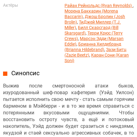
Актёры
Райан Рейнольдс (Ryan Reynolds)
,
Морена Баккарин (Morena
Baccarin)
,
Джош Бролин (Josh
Brolin)
,
ТиДжей Миллер (T.J.
Miller)
,
Билл Скарсгард (Bill
Skarsgard)
,
Терри Крюс (Terry
Crews)
,
Марсэн Эдди (Marsan
Eddie)
,
Брианна Хилдебранд
(Brianna Hildebrand)
,
Зази Битц
(Zazie Beetz)
,
Каран Сони (Karan
Soni)
Синопсис
Выжив после смертоносной атаки быков,
изуродованный шеф-повар кафетерия (Уэйд Уилсон)
пытается исполнить свою мечту - стать самым горячим
барменом в Мэйберри - и в то же время справиться с
потерянными вкусовыми ощущениями. Чтобы
восстановить остроту чувств, а ещё и потоковый
накопитель, Уэйд должен будет сразиться с ниндзями,
якудзой и стаей сексуально агрессивных собачек, в то