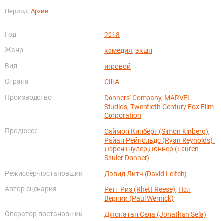
Период:
Архив
Год
2018
Жанр
комедия
,
экшн
Вид
игровой
Страна
США
Производство
Donners' Company
,
MARVEL
Studios
,
Twentieth Century Fox Film
Corporation
Продюсер
Саймон Кинберг (Simon Kinberg)
,
Райан Рейнольдс (Ryan Reynolds)
,
Лорен Шулер Доннер (Lauren
Shuler Donner)
Режиссёр-постановщик
Дэвид Литч (David Leitch)
Автор сценария
Ретт Риз (Rhett Reese)
,
Пол
Верник (Paul Wernick)
Оператор-постановщик
Джонатан Села (Jonathan Sela)