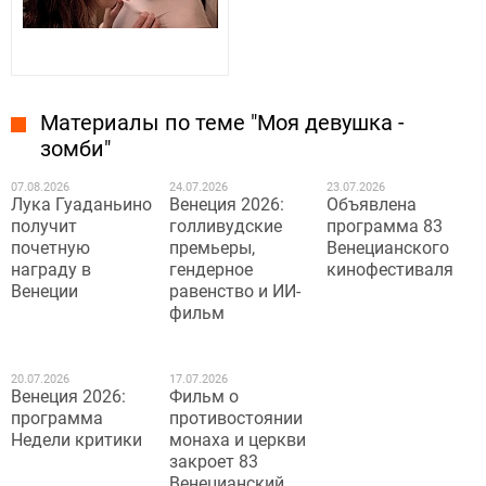
Материалы по теме "Моя девушка -
зомби"
07.08.2026
24.07.2026
23.07.2026
Лука Гуаданьино
Венеция 2026:
Объявлена
получит
голливудские
программа 83
почетную
премьеры,
Венецианского
награду в
гендерное
кинофестиваля
Венеции
равенство и ИИ-
фильм
20.07.2026
17.07.2026
Венеция 2026:
Фильм о
программа
противостоянии
Недели критики
монаха и церкви
закроет 83
Венецианский