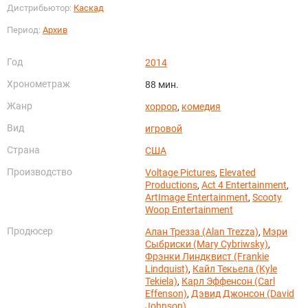
Дистрибьютор:
Каскад
Период:
Архив
Год
2014
Хронометраж
88 мин.
Жанр
хоррор
,
комедия
Вид
игровой
Страна
США
Производство
Voltage Pictures
,
Elevated
Productions
,
Act 4 Entertainment
,
ArtImage Entertainment
,
Scooty
Woop Entertainment
Продюсер
Алан Трезза (Alan Trezza)
,
Мэри
Сыбриски (Mary Cybriwsky)
,
Фрэнки Линдквист (Frankie
Lindquist)
,
Кайл Текьела (Kyle
Tekiela)
,
Карл Эффенсон (Carl
Effenson)
,
Дэвид Джонсон (David
Johnson)