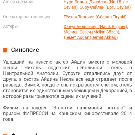
Автор сценария
Нури Бильге Джейлан (Nuri Bilge
Ceylan)
,
Эбру Сейлан (Ebru Ceylan)
Оператор-постановщик
Гёкхан Тирьяки (Gökhan Tiryaki)
Актёры
Халук Бильгинер (Haluk Bilginer)
,
Мелиса Сёзен (Melisa Sözen)
,
Демет Акбаг (Demet Akbag)
Синопсис
Ушедший на пенсию актер Айдин вместе с молодой
женой Нихаль содержит небольшой отель в
Центральной Анатолии. Супруги отдалились друг от
друга, а сестра Айдина Некла все еще страдает после
развода. Зимой, когда степь покрывается снегом, отель
становится их единственным убежищем и декорацией, в
которой разыгрываются сцены их мучений.
Фильм награжден "Золотой пальмовой ветвью" и
призом ФИПРЕССИ на Каннском кинофестивале 2014
года.