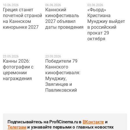
10.06.2026
06.06.2026
03.06.2026
Греция станет ​​
Каннский
«Фьорд»
почетной страной
кинофестиваль
Кристиана
на Каннском
2027 объявил
Мунджиу выйдет
кинорынке 2027
даты проведения
в российский
прокат 29
октября
23.05.2026
23.05.2026
Канны 2026:
Победители 79
фотографии с
Каннского
церемонии
кинофестиваля:
награждения
Мунджиу,
Звягинцев и
Павликовский
Подписывайтесь на ProfiCinema.ru в
ВКонтакте
и
Телеграм
и узнавайте первыми о главных новостях