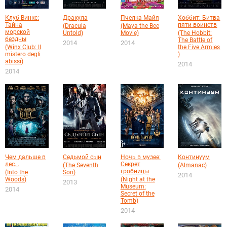
Клуб Винкс:
Дракула
Пчелка Майя
Хоббит: Битва
Тайна
пяти воинств
(Dracula
(Maya the Bee
морской
Untold)
Movie)
(The Hobbit:
бездны
The Battle of
2014
2014
(Winx Club: Il
the Five Armies
mistero degli
)
abissi)
2014
2014
Чем дальше в
Седьмой сын
Ночь в музее:
Континуум
лес...
Секрет
(The Seventh
(Almanac)
гробницы
(Into the
Son)
2014
Woods)
(Night at the
2013
Museum:
2014
Secret of the
Tomb)
2014