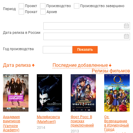
Проект
Производство
Производство завершено
Период
Прокат
Архив
Дата релиза в России
Год производства
Показать
Дата релиза
Последние добавленные
Релизы фильмов
Академия
Малефисента
Форт Росс: В
Оз:
вампиров
поисках
Возвращение
(Maleficent)
приключений
в Изумрудный
(Vampire
2014
Город
Academy)
2013