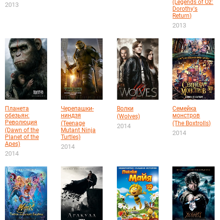
(Legends of Oz:
2013
Dorothy's
Return)
2013
Планета
Черепашки-
Волки
Семейка
обезьян:
ниндзя
монстров
(Wolves)
Революция
(Teenage
(The Boxtrolls)
2014
(Dawn of the
Mutant Ninja
2014
Planet of the
Turtles)
Apes)
2014
2014