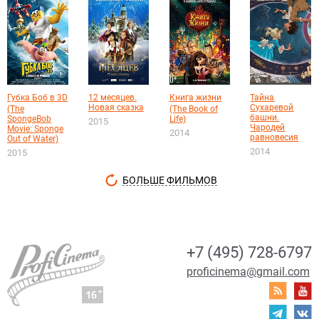
Губка Боб в 3D
12 месяцев.
Книга жизни
Тайна
Новая сказка
Сухаревой
(The
(The Book of
башни.
SpongeBob
Life)
2015
Чародей
Movie: Sponge
2014
равновесия
Out of Water)
2014
2015
БОЛЬШЕ ФИЛЬМОВ
+7 (495) 728-6797
proficinema@gmail.com