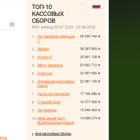
ТОП-10
КАССОВЫХ
СБОРОВ
№31 уикенд 30.07.2026 - 02.08.2026
На деревню дедушке
45 939 740
руб.
2
Майкл
38 387 809
руб.
Холоп 3
25 841 128
руб.
Матч Акпарса
23 662 712
руб.
Счастье
23 491 956
руб.
Зловещие мертвецы:
22 081 130
руб.
пекло
Ушла по-чеховски
17 746 088
руб.
Старый орел
16 071 500
руб.
За любовь
15 940 463
руб.
Мой дикий друг.
14 598 274
руб.
Возвращение домой
все кассовые сборы
ros.