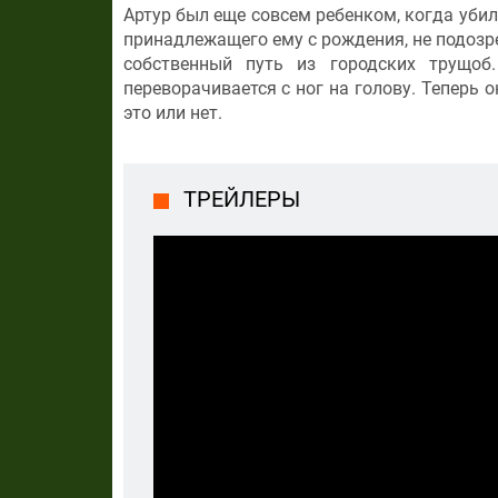
Артур был еще совсем ребенком, когда убил
принадлежащего ему с рождения, не подозр
собственный путь из городских трущо
переворачивается с ног на голову. Теперь 
это или нет.
ТРЕЙЛЕРЫ