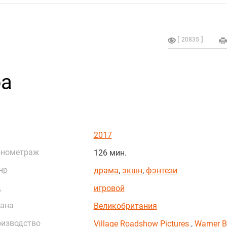
20835
ра
2017
онометраж
126 мин.
нр
драма
,
экшн
,
фэнтези
д
игровой
ана
Великобритания
изводство
Village Roadshow Pictures
,
Warner B