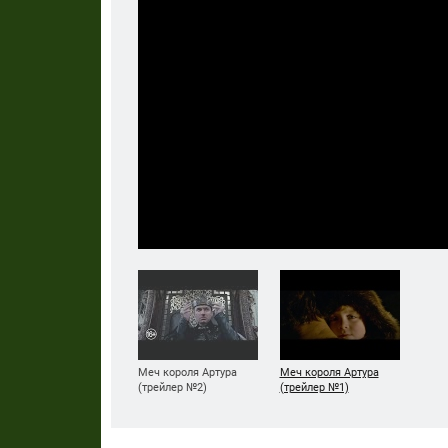
Меч короля Артура
Меч короля Артура
(трейлер №2)
(трейлер №1)