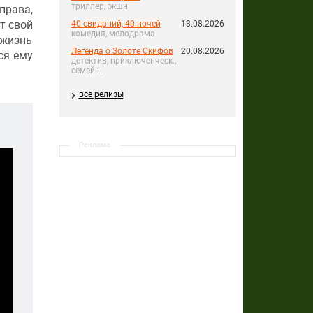
триллер, экшн
права,
т свой
40 свиданий, 40 ночей
13.08.2026
комедия, мелодрама
жизнь
Легенда о Золоте Скифов
20.08.2026
ся ему
детектив, приключенческ.,
семейн.
все релизы
Реклама