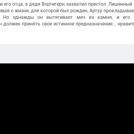
и его отца, а дядя Вортигерн захватил престол. Лишенный 
евая о жизни, для которой был рожден, Артур прокладывае
б. Но однажды он вытягивает меч из камня, и его 
он должен принять свое истинное предназначение... нравит