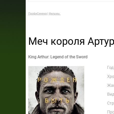
ПрофиСинема
Фильмы.
Меч короля Арту
King Arthur: Legend of the Sword
Год
Хр
Жа
Ви
Стр
Про