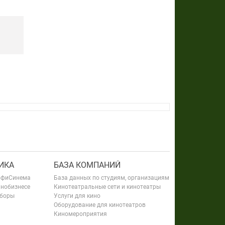
ИКА
БАЗА КОМПАНИЙ
офиСинема
База данных по студиям, организациям
инобизнесе
Кинотеатральные сети и кинотеатры
сборы
Услуги для кино
Оборудование для кинотеатров
Киномероприятия