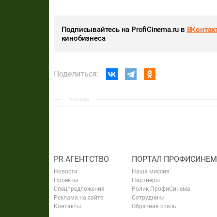
Подписывайтесь на ProfiCinema.ru в
ВКонтак
кинобизнеса
Поделиться:
Реклама
PR АГЕНТСТВО
ПОРТАЛ ПРОФИСИНЕМ
Новости
Наша миссия
Проекты
Партнеры
Спецпредложения
Ролик ПрофиСинема
Реклама на сайте
Сотрудники
Контакты
Обратная связь