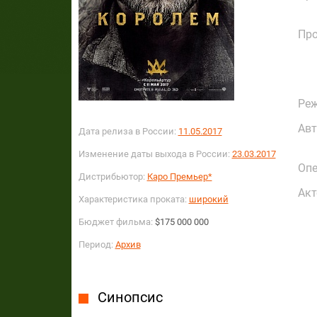
Пр
Реж
Авт
Дата релиза в России:
11.05.2017
Изменение даты выхода в России:
23.03.2017
Опе
Дистрибьютор:
Каро Премьер*
Акт
Характеристика проката:
широкий
Бюджет фильма:
$175 000 000
Период:
Архив
Синопсис