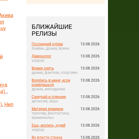
Акива
ел
БЛИЖАЙШИЕ
Guy
РЕЛИЗЫ
Последний рубеж
13.08.2026
боевик, драма, военн.
ай
Демонолог
13.08.2026
хоррор
Время сиять
13.08.2026
драма, фэнтези, спортивн.
Влюбись в меня, если
13.08.2026
жуд
осмелишься
драма, мелодрама
na)
,
Самурай и пленник
13.08.2026
детектив, экшн
)
,
Нил
Материя времени
13.08.2026
триллер, фантастика,
криминальн.
Ешь, молись, худей
13.08.2026
хоррор
Во власти страха
13.08.2026