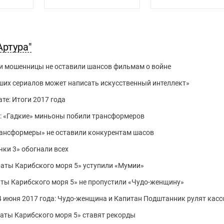
Артура"
и и мошенницы не оставили шансов фильмам о войне
ших сериалов может написать искусственный интеллект»
те: Итоги 2017 года
17: «Гадкие» миньоны побили трансформеров
Трансформеры» не оставили конкурентам шасов
чки 3» обогнали всех
ираты Карибского моря 5» уступили «Мумии»
раты Карибского моря 5» не пропустили «Чудо-женщину»
 4 июня 2017 года: Чудо-женщина и Капитан Подштанник рулят касс
ираты Карибского моря 5» ставят рекорды