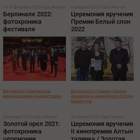
10-16 февраля 2022 года, Берлин
6 февраля 2022 года, Москва
Берлинале 2022:
Церемония вручения
фотохроника
Премии Белый слон
фестиваля
2022
Все новости о Берлинском
Все новости о Премии Гильдии
международном кинофестивале
киноведов и кинокритиков России
Белый слон
28 января 2022 года, Москва
22 января 2022 года, Казань
Золотой орел 2021:
Церемония вручения
фотохроника
II кинопремии Алтын
церемонии
тәлинкә / Золотая