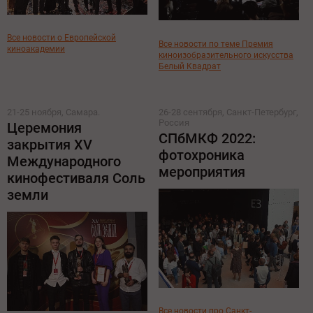
Все новости о Европейской
Все новости по теме Премия
киноакадемии
киноизобразительного искусства
Белый Квадрат
21-25 ноября, Самара.
26-28 сентября, Санкт-Петербург,
Россия
Церемония
СПбМКФ 2022:
закрытия XV
фотохроника
Международного
мероприятия
кинофестиваля Соль
земли
Все новости про Санкт-