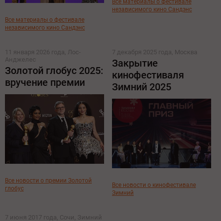
Все материалы о фестивале
независимого кино Сандэнс
Все материалы о фестивале
независимого кино Сандэнс
11 января 2026 года, Лос-
7 декабря 2025 года, Москва
Анджелес
Закрытие
Золотой глобус 2025:
кинофестиваля
вручение премии
Зимний 2025
Все новости о премии Золотой
Все новости о кинофестивале
глобус
Зимний
7 июня 2017 года, Сочи, Зимний