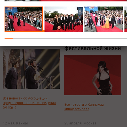
Все новости о премии Белый слон
Все новости о Каннском
кинофестивале
Поделиться:
19 мая, Москва
13-15 мая, Канны
Церемония вручения
Канны 2026:
XIII Премии АПКиТ
моменты
фестивальной жизни
Все новости об Ассоциации
продюсеров кино и телевидения
Все новости о Каннском
(АПКиТ)
кинофестивале
12 мая, Канны
23 апреля, Москва