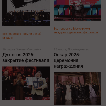
Все новости о Московском
международном кинофестивале
Все новости о премии Белый
квадрат
16 марта, Ханты-Мансийск
15 марта, Лос-Анджелес
Дух огня 2026:
Оскар 2025:
закрытие фестиваля
церемония
награждения