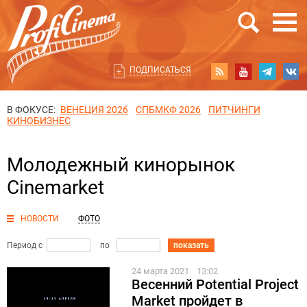
ПОДПИСАТЬСЯ
В ФОКУСЕ:
ВЕНЕЦИЯ 2026
СПБМКФ 2026
ПИТЧИНГИ
КИНОБИЗНЕС
Молодежный кинорынок
Cinemarket
НОВОСТИ
ФОТО
Период с
по
показать
24 марта 2021
13:02
Весенний Potential Project
Market пройдет в