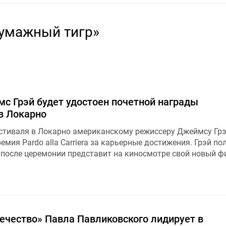
Бумажный тигр»
с Грэй будет удостоен почетной награды
в Локарно
стиваля в Локарно американскому режиссеру Джеймсу Гр
емия Pardo alla Carriera за карьерные достижения. Грэй по
а после церемонии представит на киносмотре свой новый 
ечество» Павла Павликовского лидирует в