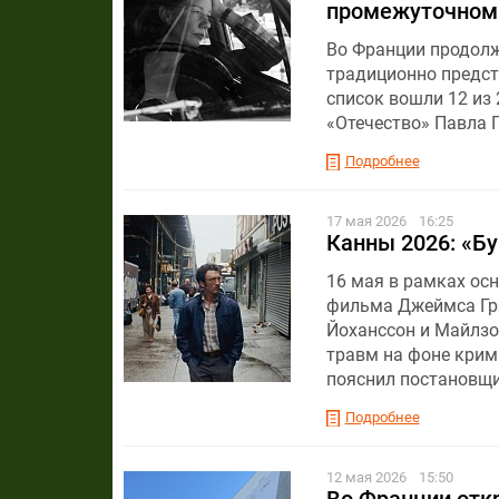
промежуточном 
Во Франции продолж
традиционно предст
список вошли 12 из 
«Отечество» Павла 
Подробнее
17 мая 2026
16:25
Канны 2026: «Бу
16 мая в рамках ос
фильма Джеймса Грэ
Йоханссон и Майлзо
травм на фоне крими
пояснил постановщи
Подробнее
12 мая 2026
15:50
Во Франции отк