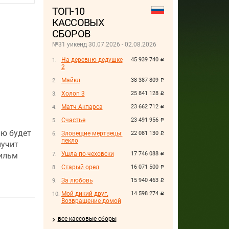
ТОП-10
КАССОВЫХ
СБОРОВ
№31 уикенд 30.07.2026 - 02.08.2026
На деревню дедушке
45 939 740
руб.
2
Майкл
38 387 809
руб.
Холоп 3
25 841 128
руб.
Матч Акпарса
23 662 712
руб.
Счастье
23 491 956
руб.
эю будет
Зловещие мертвецы:
22 081 130
руб.
пекло
лучит
Ушла по-чеховски
17 746 088
фильм
руб.
Старый орел
16 071 500
руб.
За любовь
15 940 463
руб.
Мой дикий друг.
14 598 274
руб.
Возвращение домой
все кассовые сборы