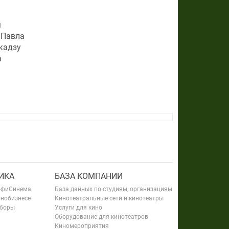
м
 Павла
кадзу
а
ИКА
БАЗА КОМПАНИЙ
офиСинема
База данных по студиям, организациям
инобизнесе
Кинотеатральные сети и кинотеатры
сборы
Услуги для кино
Оборудование для кинотеатров
Киномероприятия