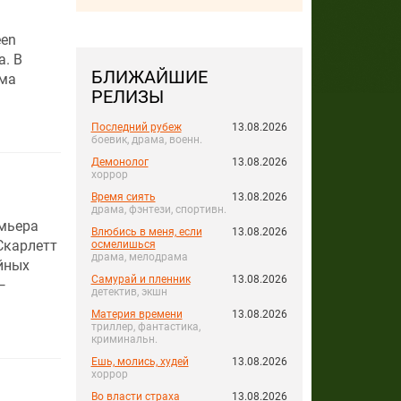
een
. В
БЛИЖАЙШИЕ
ама
РЕЛИЗЫ
Последний рубеж
13.08.2026
боевик, драма, военн.
Демонолог
13.08.2026
хоррор
Время сиять
13.08.2026
драма, фэнтези, спортивн.
емьера
Влюбись в меня, если
13.08.2026
Скарлетт
осмелишься
драма, мелодрама
йных
Самурай и пленник
13.08.2026
—
детектив, экшн
Материя времени
13.08.2026
триллер, фантастика,
криминальн.
Ешь, молись, худей
13.08.2026
хоррор
Во власти страха
13.08.2026