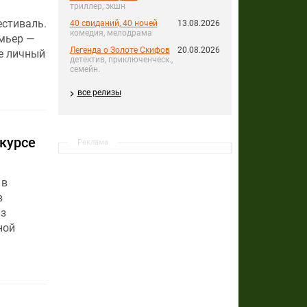
триллер, экшн
стиваль.
40 свиданий, 40 ночей
13.08.2026
комедия, мелодрама
мьер —
Легенда о Золоте Скифов
20.08.2026
е личный
детектив, приключенческ.,
семейн.
все релизы
курсе
Реклама
 в
в
з
ной