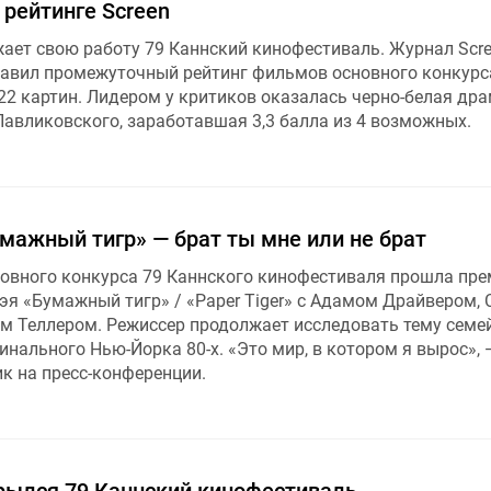
рейтинге Screen
ает свою работу 79 Каннский кинофестиваль. Журнал Scr
авил промежуточный рейтинг фильмов основного конкурса
22 картин. Лидером у критиков оказалась черно-белая др
Павликовского, заработавшая 3,3 балла из 4 возможных.
мажный тигр» — брат ты мне или не брат
новного конкурса 79 Каннского кинофестиваля прошла пр
я «Бумажный тигр» / «Paper Tiger» с Адамом Драйвером, 
м Теллером. Режиссер продолжает исследовать тему семе
нального Нью-Йорка 80-х. «Это мир, в котором я вырос», 
к на пресс-конференции.
рылся 79 Каннский кинофестиваль