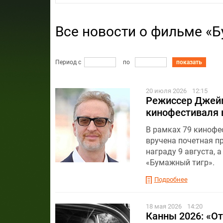
Все новости о фильме «
Период с
по
показать
20 июля 2026
12:15
Режиссер Джейм
кинофестиваля 
В рамках 79 кинофе
вручена почетная пр
награду 9 августа, 
«Бумажный тигр».
Подробнее
18 мая 2026
14:20
Канны 2026: «От