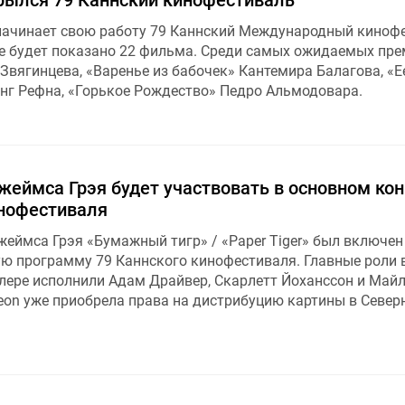
начинает свою работу 79 Каннский Международный кинофе
е будет показано 22 фильма. Среди самых ожидаемых пре
Звягинцева, «Варенье из бабочек» Кантемира Балагова, «Е
нг Рефна, «Горькое Рождество» Педро Альмодовара.
еймса Грэя будет участвовать в основном кон
инофестиваля
еймса Грэя «Бумажный тигр» / «Paper Tiger» был включен
ю программу 79 Каннского кинофестиваля. Главные роли 
ере исполнили Адам Драйвер, Скарлетт Йоханссон и Майл
eon уже приобрела права на дистрибуцию картины в Север