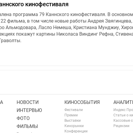
аннского кинофестиваля
влена программа 79 Каннского кинофестиваля. В основно
 22 фильма, в том числе новые работы Андрея Звягинцева,
ро Альмодовара, Ласло Немеша, Кристиана Мунджиу, Хиро
секциях покажут картины Николаса Виндинг Рефна, Стивен
Траволты.
А
НОВОСТИ
КИНОСОБЫТИЯ
АНАЛИТ
ИНТЕРВЬЮ
Фестивали
Индекс Пр
Премии
Статьи о к
ФОТО
Выставки
Кассовые 
ФИЛЬМЫ
Кинорынки
Рецензии
Конференции