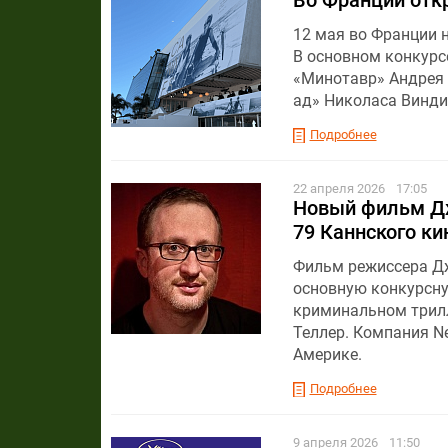
12 мая во Франции 
В основном конкурс
«Минотавр» Андрея 
ад» Николаса Винди
Подробнее
22 апреля 2026
17:05
Новый фильм Дж
79 Каннского к
Фильм режиссера Дж
основную конкурсну
криминальном трилл
Теллер. Компания N
Америке.
Подробнее
9 апреля 2026
11:50