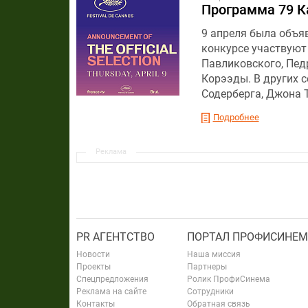
Программа 79 К
9 апреля была объя
конкурсе участвуют
Павликовского, Пед
Корээды. В других 
Содерберга, Джона 
Подробнее
Реклама
PR АГЕНТСТВО
ПОРТАЛ ПРОФИСИНЕМ
Новости
Наша миссия
Проекты
Партнеры
Спецпредложения
Ролик ПрофиСинема
Реклама на сайте
Сотрудники
Контакты
Обратная связь