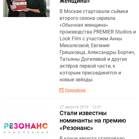
женщина»
В Москве стартовали съёмки
второго сезона сериала
«Обычная женщина»
производства PREMIER Studios и
Look Film с участием Анны
Михалковой, Евгения
Гришковца, Александры Бортич,
Татьяны Догилевой и других
актёров первой части, к
которым присоединятся и
новые звёзды.
Подробнее
27 августа 2019
12:01
Стали известны
номинанты на премию
«Резонанс»
В конце августа стартовало