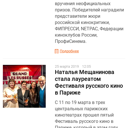
вручения неофициальных
призов. Победителей наградили
представители жюри
российской кинокритики,
ФИПРЕССИ, NETPAC, Федерации
киноклубов России,
ПрофиСинема.
Подробнее
25 марта 2019
12:05
Наталья Мещанинова
стала лауреатом
Фестиваля русского кино
в Париже
С 11 по 19 марта в трех
центральных парижских
кинотеатрах прошел пятый
Фестиваль русского кино в
Париже, который в этом году