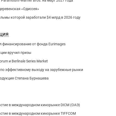
 Paramount-Warner Bros. на март 2027 года
 деревенская «Одиссея»
фильмы которой заработали $4 млрд в 2026 году
кция
 финансирование от фонда Eurimages
кции вручил призы
um и Berlinale Series Market
 по эффективному выходу на зарубежные рынки
родукция Степана Бурнашева
астие в международном кинорынке DICM (ОАЭ)
частие в международном кинорынке TIFFCOM