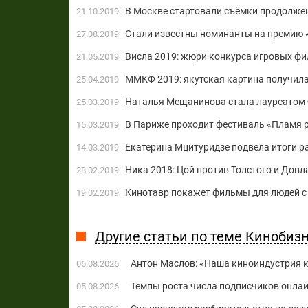
В Москве стартовали съёмки продолже
21.10.2019
Стали известны номинанты на премию 
27.08.2019
Висла 2019: жюри конкурса игровых ф
21.05.2019
ММКФ 2019: якутская картина получила
25.04.2019
Наталья Мещанинова стала лауреатом 
25.03.2019
В Париже проходит фестиваль «Пламя 
15.03.2019
Екатерина Мцитуридзе подвела итоги р
14.03.2019
Ника 2018: Цой против Толстого и Довл
28.02.2019
Кинотавр покажет фильмы для людей с
19.02.2019
Другие статьи по теме Кинобиз
Антон Маслов: «Наша киноиндустрия ко
06.08.2026
Темпы роста числа подписчиков онла
05.08.2026