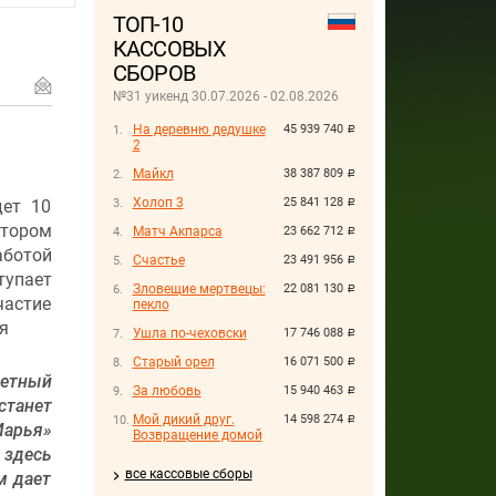
ТОП-10
КАССОВЫХ
СБОРОВ
№31 уикенд 30.07.2026 - 02.08.2026
На деревню дедушке
45 939 740
руб.
2
Майкл
38 387 809
руб.
Холоп 3
25 841 128
дет 10
руб.
отором
Матч Акпарса
23 662 712
руб.
аботой
Счастье
23 491 956
руб.
тупает
Зловещие мертвецы:
22 081 130
руб.
частие
пекло
я
Ушла по-чеховски
17 746 088
руб.
Старый орел
16 071 500
руб.
тетный
За любовь
15 940 463
руб.
 станет
Мой дикий друг.
14 598 274
руб.
Марья»
Возвращение домой
 здесь
все кассовые сборы
м дает