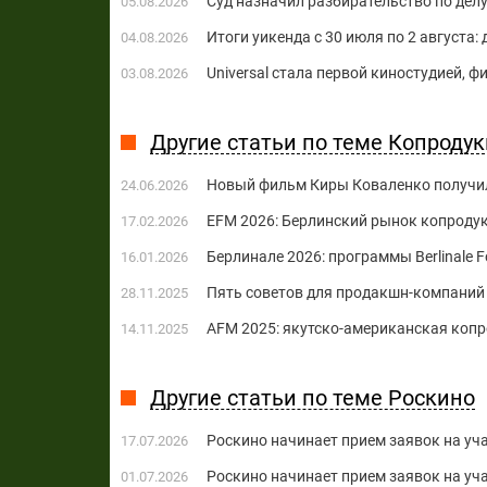
Суд назначил разбирательство по делу
05.08.2026
Итоги уикенда с 30 июля по 2 августа:
04.08.2026
Universal стала первой киностудией, 
03.08.2026
Другие статьи по теме Копроду
Новый фильм Киры Коваленко получил
24.06.2026
EFM 2026: Берлинский рынок копроду
17.02.2026
Берлинале 2026: программы Berlinale For
16.01.2026
Пять советов для продакшн-компаний
28.11.2025
AFM 2025: якутско-американская коп
14.11.2025
Другие статьи по теме Роскино
Роскино начинает прием заявок на уч
17.07.2026
Роскино начинает прием заявок на у
01.07.2026