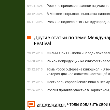
Роскино принимает заявки на участи
09.04.2026
В Москве открылась выставка киноп
30.12.2025
Роскино подвело итоги международно
06.11.2025
Другие статьи по теме Междуна
Festival
Фильм Юрия Быкова «Завод» показали 
20.12.2018
Рынок копродукции на кинофестивале 
14.08.2018
Тома Россо о Деревне киношкол: «В те
23.12.2015
которая для нас является настоящей 
Фестиваль европейского кино в Лез А
21.12.2015
Россия приняла участие в Парижском ры
22.06.2015
, ЧТОБЫ ДОБАВИТЬ СВОЙ
АВТОРИЗУЙТЕСЬ