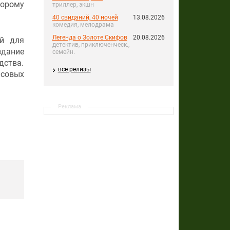
торому
триллер, экшн
40 свиданий, 40 ночей
13.08.2026
комедия, мелодрама
Легенда о Золоте Скифов
20.08.2026
ий для
детектив, приключенческ.,
здание
семейн.
дства.
все релизы
нсовых
Реклама