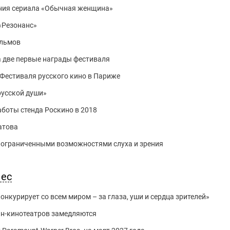
ния сериала «Обычная женщина»
«Резонанс»
ильмов
 две первые награды фестиваля
Фестиваля русского кино в Париже
русской души»
аботы стенда Роскино в 2018
атова
 ограниченными возможностями слуха и зрения
нес
нкурирует со всем миром – за глаза, уши и сердца зрителей»
йн-кинотеатров замедляются