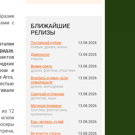
бразие
рами с
БЛИЖАЙШИЕ
РЕЛИЗЫ
Последний рубеж
13.08.2026
аталии
боевик, драма, военн.
ридзе
,
Демонолог
13.08.2026
оектов
хоррор
едких
Время сиять
13.08.2026
ром и
драма, фэнтези, спортивн.
 Arcs,
Влюбись в меня, если
13.08.2026
осмелишься
костью
драма, мелодрама
тивале
Самурай и пленник
13.08.2026
детектив, экшн
Материя времени
13.08.2026
триллер, фантастика,
 из 12
криминальн.
 и/или
Ешь, молись, худей
13.08.2026
дюсеры
хоррор
тречи,
Во власти страха
13.08.2026