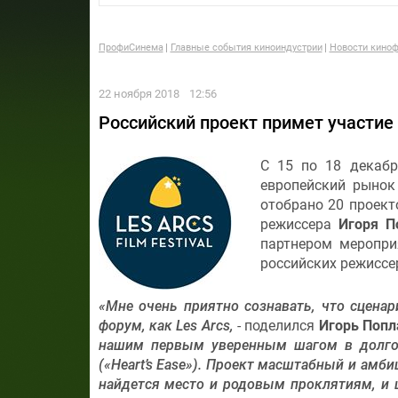
ПрофиСинема
Главные события киноиндустрии
Новости киноф
22 ноября 2018
12:56
Российский проект примет участие
С 15 по 18 декабр
европейский рынок 
отобрано 20 проект
режиссера
Игоря П
партнером меропри
российских режиссе
«Мне очень приятно сознавать, что сцена
форум, как Les Arcs,
- поделился
Игорь Попл
нашим первым уверенным шагом в долго
(«Heart’s Ease»). Проект масштабный и амб
найдется место и родовым проклятиям, и 