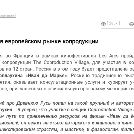
естивалей
2857
 в европейском рынке копродукции
я во Франции в рамках кинофестиваля Les Arcs прой
копродукции The Coproduction Village, для участия в к
ов из 12 стран. Россия в этом году будет представлена р
оплаухина «Иван да Марья»
. Роскино традиционно выс
ятия, оказывает консультационные услуги и курирует у
ров, приглашенных в официальную программу мероприяти
рий про Древнюю Русь попал на такой крупный и автори
аухин
. -
Я уверен, что участие в секции Coproduction Village
м пути по привлечению ресурсов на фильм «Иван да 
ициозный, он лежит на стыке авторского и жанрового кино:
шекспировским страстям, и мистике, и физиологии. Филь