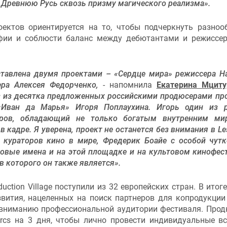
 Древнюю Русь сквозь призму магического реализма».
роектов ориентируется на то, чтобы подчеркнуть разноо
афии и соблюсти баланс между дебютантами и режиссе
ставлена двумя проектами – «Сердце мира» режиссера Н
ра Алексея Федорченко,
- напомнила
Екатерина Мциту
з из десятка предложенных российскими продюсерами пр
Иван да Марья» Игоря Поплаухина. Игорь один из р
еров, обладающий не только богатым внутренним ми
 кадре. Я уверена, проект не останется без внимания в Les
х кураторов кино в мире, Фредерик Боайе с особой чут
овые имена и на этой площадке и на культовом кинофес
в которого он также является».
uction Village поступили из 32 европейских стран. В итоге
звития, нацеленных на поиск партнеров для копродукции
 вниманию профессиональной аудитории фестиваля. Про
rcs на 3 дня, чтобы лично провести индивидуальные вс