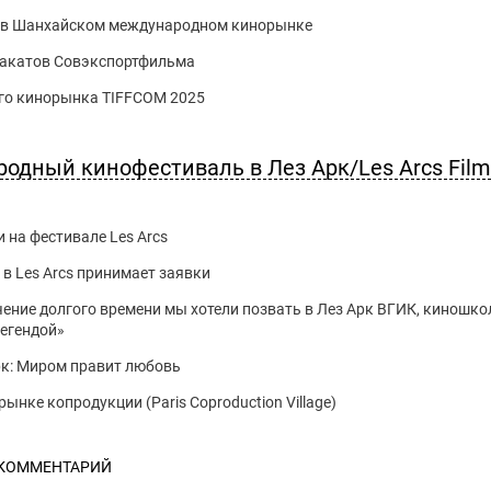
е в Шанхайском международном кинорынке
лакатов Совэкспортфильма
го кинорынка TIFFCOM 2025
родный кинофестиваль в Лез Арк/Les Arcs Film
на фестивале Les Arcs
в Les Arcs принимает заявки
чение долгого времени мы хотели позвать в Лез Арк ВГИК, киношко
легендой»
рк: Миром правит любовь
нке копродукции (Paris Coproduction Village)
 КОММЕНТАРИЙ