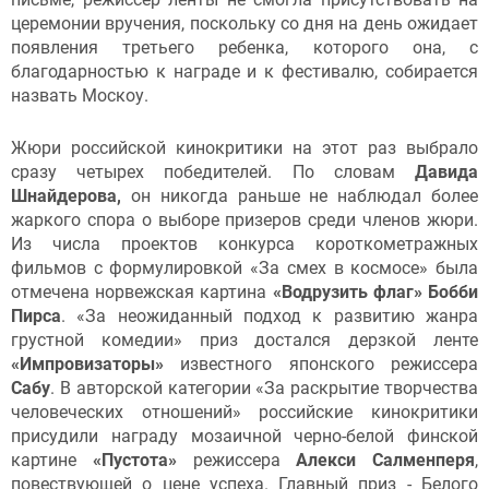
церемонии вручения, поскольку со дня на день ожидает
появления третьего ребенка, которого она, с
благодарностью к награде и к фестивалю, собирается
назвать Москоу.
Жюри российской кинокритики на этот раз выбрало
сразу четырех победителей. По словам
Давида
Шнайдерова,
он никогда раньше не наблюдал более
жаркого спора о выборе призеров среди членов жюри.
Из числа проектов конкурса короткометражных
фильмов с формулировкой «За смех в космосе» была
отмечена норвежская картина
«Водрузить флаг» Бобби
Пирса
. «За неожиданный подход к развитию жанра
грустной комедии» приз достался дерзкой ленте
«Импровизаторы»
известного японского режиссера
Сабу
. В авторской категории «За раскрытие творчества
человеческих отношений» российские кинокритики
присудили награду мозаичной черно-белой финской
картине
«Пустота»
режиссера
Алекси Салменперя
,
повествующей о цене успеха. Главный приз - Белого