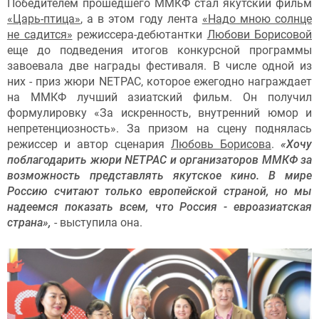
Победителем прошедшего ММКФ стал якутский фильм
«Царь-птица»
, а в этом году лента
«Надо мною солнце
не садится»
режиссера-дебютантки
Любови Борисовой
еще до подведения итогов конкурсной программы
завоевала две награды фестиваля. В числе одной из
них - приз жюри NETPAC, которое ежегодно награждает
на ММКФ лучший азиатский фильм. Он получил
формулировку «За искренность, внутренний юмор и
непретенциозность». За призом на сцену поднялась
режиссер и автор сценария
Любовь Борисова
.
«Хочу
поблагодарить жюри NETPAC и организаторов ММКФ за
возможность представлять якутское кино. В мире
Россию считают только европейской страной, но мы
надеемся показать всем, что Россия - евроазиатская
страна»,
- выступила она.