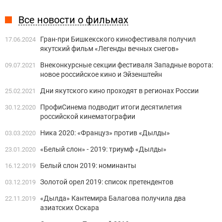
Все новости о фильмах
Гран-при Бишкекского кинофестиваля получил
17.06.2024
якутский фильм «Легенды вечных снегов»
Внеконкурсные секции фестиваля Западные ворота:
09.07.2021
новое российское кино и Эйзенштейн
Дни якутского кино проходят в регионах России
25.02.2021
ПрофиСинема подводит итоги десятилетия
30.12.2020
российской кинематографии
Ника 2020: «Француз» против «Дылды»
03.03.2020
«Белый слон» - 2019: триумф «Дылды»
23.01.2020
Белый слон 2019: номинанты
16.12.2019
Золотой орел 2019: список претендентов
03.12.2019
«Дылда» Кантемира Балагова получила два
22.11.2019
азиатских Оскара