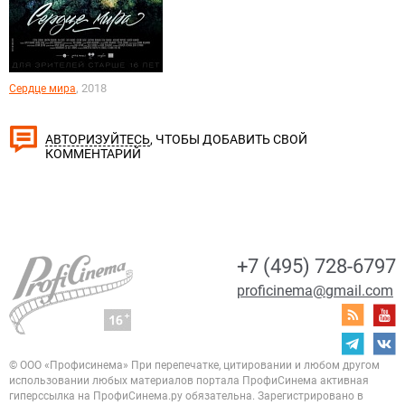
, 2018
Сердце мира
, ЧТОБЫ ДОБАВИТЬ СВОЙ
АВТОРИЗУЙТЕСЬ
КОММЕНТАРИЙ
+7 (495) 728-6797
proficinema@gmail.com
© ООО «Профисинема»
При перепечатке, цитировании и любом другом
использовании любых материалов портала
ПрофиСинема активная
гиперссылка на ПрофиСинема.ру обязательна.
Зарегистрировано в