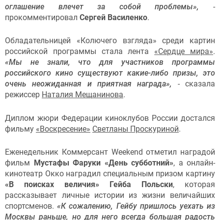
оглашение влечет за собой проблемы»,
-
прокомментировал
Сергей Василенко
.
Обладательницей «Колючего взгляда» среди картин
российской программы стала лента
«Сердце мира»
.
«Мы не знали, что для участников программы
российского кино существуют какие-либо призы, это
очень неожиданная и приятная награда»,
- сказала
режиссер
Наталия Мещанинова
.
Диплом жюри Федерации киноклубов России достался
фильму
«Воскресение»
Светланы Проскуриной
.
Еженедельник Коммерсант Weekend отметил наградой
фильм
Мустафы Фаруки «День субботний»
, а онлайн-
кинотеатр Окко наградил специальным призом картину
«В поисках величия» Гейба Польски
, которая
рассказывает личные истории из жизни величайших
спортсменов.
«К сожалению, Гейбу пришлось уехать из
Москвы раньше, но для него всегда большая радость