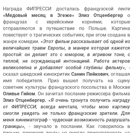
Награда ФИПРЕССИ досталась французской ленте
«Медовый месяц в Згеже» Элиз Отценбергер
о
французах с еврейскими корнями, которые
отправляются в путешествие по Польше. Картина
повествует о трагических событиях, при этом создана в
жанре комедии.
«Этот фильм рассказывает об одной из
величайших травм Европы, в манере которая кажется
простой: он делает это с юмором, в игривом тоне, с
теплой, не осуждающей интонацией. Работа актеров
великолепна и добавляет особой глубины фильму»,
-
сказал шведский кинокритик
Санин Пейкович
, оглашая
имя победителя. Приз вышел получать на сцену
советник культуры французского посольства в Москве
Оливье Гийом
. Он зачитал послание режиссера фильма
Элиз Отценбергер.
«Я очень тронута получить награду
от ФИПРЕССИ, всегда мечтала, чтобы мою картину
смогли увидеть не только французские зрители. Для
меня кинематограф - чудесная возможность разрушать
границы»,
- звучало в послании. Как говорилось в
письме, режиссер ленты не смогла присутствовать на