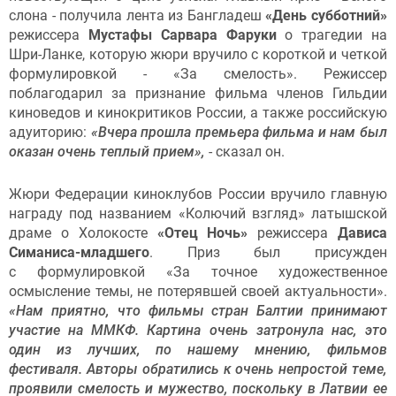
слона - получила лента из Бангладеш
«День субботний»
режиссера
Мустафы Сарвара Фаруки
о трагедии на
Шри-Ланке, которую жюри вручило с короткой и четкой
формулировкой - «За смелость». Режиссер
поблагодарил за признание фильма членов Гильдии
киноведов и кинокритиков России, а также российскую
адуиторию:
«Вчера прошла премьера фильма и нам был
оказан очень теплый прием»,
- сказал он.
Жюри Федерации киноклубов России вручило главную
награду под названием «Колючий взгляд» латышской
драме о Холокосте
«Отец Ночь»
режиссера
Дависа
Симаниса-младшего
. Приз был присужден
с формулировкой «За точное художественное
осмысление темы, не потерявшей своей актуальности».
«Нам приятно, что фильмы стран Балтии принимают
участие на ММКФ. Картина очень затронула нас, это
один из лучших, по нашему мнению, фильмов
фестиваля. Авторы обратились к очень непростой теме,
проявили смелость и мужество, поскольку в Латвии ее