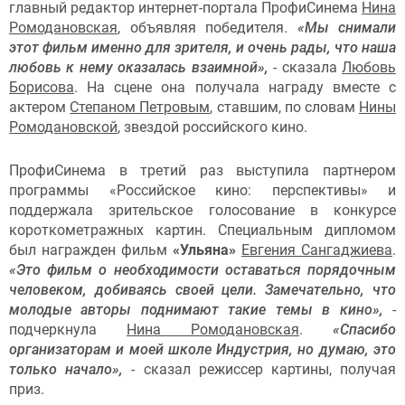
главный редактор интернет-портала ПрофиСинема
Нина
Ромодановская
, объявляя победителя.
«Мы снимали
этот фильм именно для зрителя, и очень рады, что наша
любовь к нему оказалась взаимной»,
- сказала
Любовь
Борисова
. На сцене она получала награду вместе с
актером
Степаном Петровым
, ставшим, по словам
Нины
Ромодановской
, звездой российского кино.
ПрофиСинема в третий раз выступила партнером
программы «Российское кино: перспективы» и
поддержала зрительское голосование в конкурсе
короткометражных картин. Специальным дипломом
был награжден фильм
«Ульяна»
Евгения Сангаджиева
.
«Это фильм о необходимости оставаться порядочным
человеком, добиваясь своей цели. Замечательно, что
молодые авторы поднимают такие темы в кино»,
-
подчеркнула
Нина Ромодановская
.
«Спасибо
организаторам и моей школе Индустрия, но думаю, это
только начало»,
- сказал режиссер картины, получая
приз.