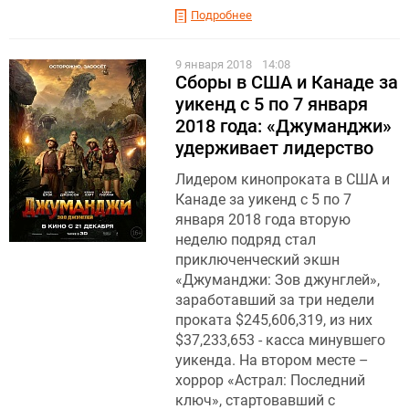
Подробнее
9 января 2018
14:08
Сборы в США и Канаде за
уикенд с 5 по 7 января
2018 года: «Джуманджи»
удерживает лидерство
Лидером кинопроката в США и
Канаде за уикенд с 5 по 7
января 2018 года вторую
неделю подряд стал
приключенческий экшн
«Джуманджи: Зов джунглей»,
заработавший за три недели
проката $245,606,319, из них
$37,233,653 - касса минувшего
уикенда. На втором месте –
хоррор «Астрал: Последний
ключ», стартовавший с