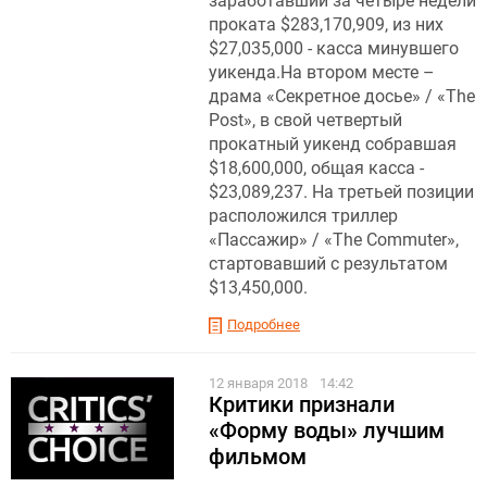
заработавший за четыре недели
проката $283,170,909, из них
$27,035,000 - касса минувшего
уикенда.На втором месте –
драма «Секретное досье» / «The
Post», в свой четвертый
прокатный уикенд собравшая
$18,600,000, общая касса -
$23,089,237. На третьей позиции
расположился триллер
«Пассажир » / «The Commuter»,
стартовавший с результатом
$13,450,000.
Подробнее
12 января 2018
14:42
Критики признали
«Форму воды» лучшим
фильмом