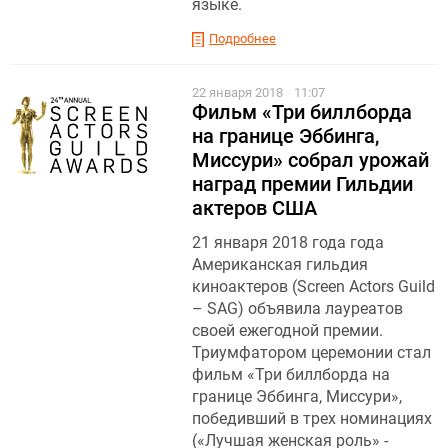
языке.
Подробнее
22 января 2018
11:07
Фильм «Три биллборда
на границе Эббинга,
Миссури» собрал урожай
наград премии Гильдии
актеров США
21 января 2018 года года
Американская гильдия
киноактеров (Screen Actors Guild
– SAG) объявила лауреатов
своей ежегодной премии.
Триумфатором церемонии стал
фильм «Три биллборда на
границе Эббинга, Миссури»,
победивший в трех номинациях
(«Лучшая женская роль» -