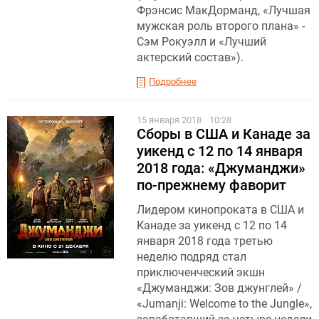
Фрэнсис МакДорманд, «Лучшая
мужская роль второго плана» -
Сэм Рокуэлл и «Лучший
актерский состав»).
Подробнее
15 января 2018
10:28
Сборы в США и Канаде за
уикенд с 12 по 14 января
2018 года: «Джуманджи»
по-прежнему фаворит
Лидером кинопроката в США и
Канаде за уикенд с 12 по 14
января 2018 года третью
неделю подряд стал
приключенческий экшн
«Джуманджи: Зов джунглей» /
«Jumanji: Welcome to the Jungle»,