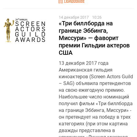
Подробнее
14 декабря 2017
10:26
«Три биллборда на
границе Эббинга,
Миссури» — фаворит
премии Гильдии актеров
США
13 декабря 2017 года
Американская гильдия
киноактеров (Screen Actors Guild
– SAG) объявила претендентов
на свою ежегодную премию.
Наибольшее число номинаций
получил фильм «Три биллборда
на границе Эббинга, Миссури» -
он претендует на победу в трех
категориях (при этом картина
дважды представлена в