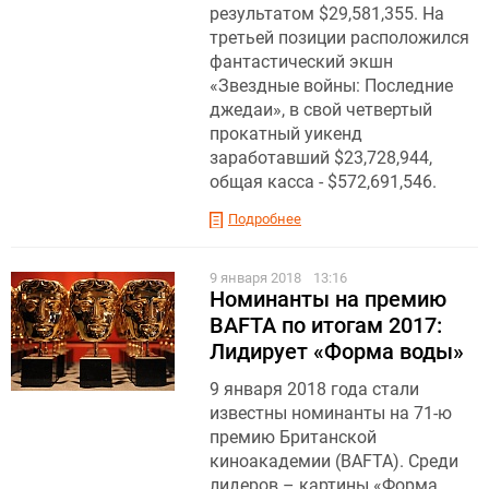
результатом $29,581,355. На
третьей позиции расположился
фантастический экшн
«Звездные войны: Последние
джедаи», в свой четвертый
прокатный уикенд
заработавший $23,728,944,
общая касса - $572,691,546.
Подробнее
9 января 2018
13:16
Номинанты на премию
BAFTA по итогам 2017:
Лидирует «Форма воды»
9 января 2018 года стали
известны номинанты на 71-ю
премию Британской
киноакадемии (BAFTA). Среди
лидеров – картины «Форма