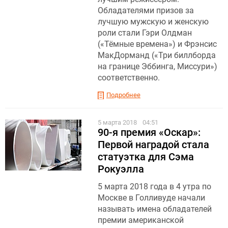
Обладателями призов за
лучшую мужскую и женскую
роли стали Гэри Олдман
(«Тёмные времена») и Фрэнсис
МакДорманд («Три биллборда
на границе Эббинга, Миссури»)
соответственно.
Подробнее
5 марта 2018
04:51
90-я премия «Оскар»:
Первой наградой стала
статуэтка для Сэма
Рокуэлла
5 марта 2018 года в 4 утра по
Москве в Голливуде начали
называть имена обладателей
премии американской