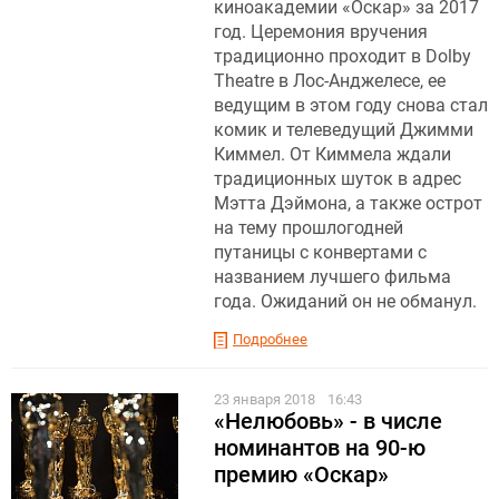
киноакадемии «Оскар» за 2017
год. Церемония вручения
традиционно проходит в Dolby
Theatre в Лос-Анджелесе, ее
ведущим в этом году снова стал
комик и телеведущий Джимми
Киммел. От Киммела ждали
традиционных шуток в адрес
Мэтта Дэймона, а также острот
на тему прошлогодней
путаницы с конвертами с
названием лучшего фильма
года. Ожиданий он не обманул.
Подробнее
23 января 2018
16:43
«Нелюбовь» - в числе
номинантов на 90-ю
премию «Оскар»