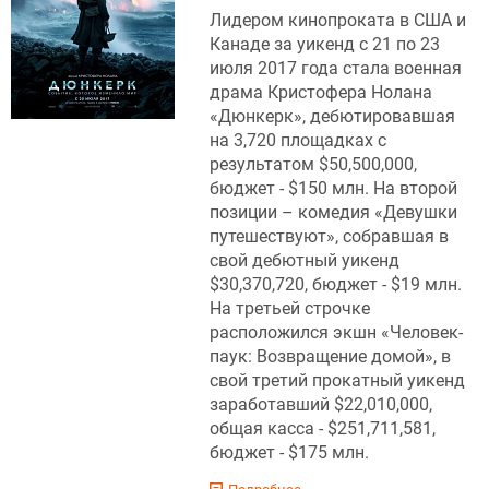
Лидером кинопроката в США и
Канаде за уикенд с 21 по 23
июля 2017 года стала военная
драма Кристофера Нолана
«Дюнкерк», дебютировавшая
на 3,720 площадках с
результатом $50,500,000,
бюджет - $150 млн. На второй
позиции – комедия «Девушки
путешествуют», собравшая в
свой дебютный уикенд
$30,370,720, бюджет - $19 млн.
На третьей строчке
расположился экшн «Человек-
паук: Возвращение домой», в
свой третий прокатный уикенд
заработавший $22,010,000,
общая касса - $251,711,581,
бюджет - $175 млн.