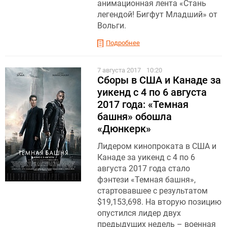
анимационная лента «Стань
легендой! Бигфут Младший» от
Вольги.
Подробнее
7 августа 2017
10:20
Сборы в США и Канаде за
уикенд с 4 по 6 августа
2017 года: «Темная
башня» обошла
«Дюнкерк»
Лидером кинопроката в США и
Канаде за уикенд с 4 по 6
августа 2017 года стало
фэнтези «Темная башня»,
стартовавшее с результатом
$19,153,698. На вторую позицию
опустился лидер двух
предыдущих недель – военная