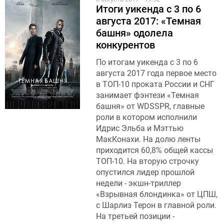
Итоги уикенда с 3 по 6
августа 2017: «Темная
башня» одолела
конкурентов
По итогам уикенда с 3 по 6
августа 2017 года первое место
в ТОП-10 проката России и СНГ
занимает фэнтези «Темная
башня» от WDSSPR, главные
роли в котором исполнили
Идрис Эльба и Мэттью
МакКонахи. На долю ленты
приходится 60,8% общей кассы
ТОП-10. На вторую строчку
опустился лидер прошлой
недели - экшн-триллер
«Взрывная блондинка» от ЦПШ,
с Шарлиз Терон в главной роли.
На третьей позиции -