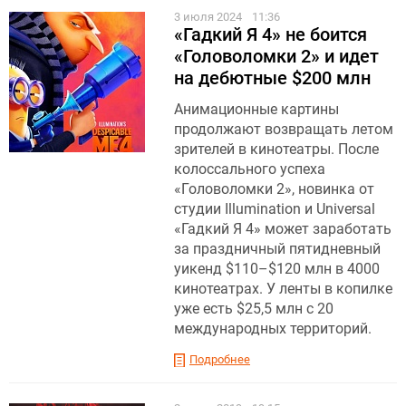
3 июля 2024
11:36
«Гадкий Я 4» не боится
«Головоломки 2» и идет
на дебютные $200 млн
Анимационные картины
продолжают возвращать летом
зрителей в кинотеатры. После
колоссального успеха
«Головоломки 2», новинка от
студии Illumination и Universal
«Гадкий Я 4» может заработать
за праздничный пятидневный
уикенд $110–$120 млн в 4000
кинотеатрах. У ленты в копилке
уже есть $25,5 млн с 20
международных территорий.
Подробнее