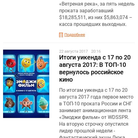
«Ветреная река», за пять недель
проката заработавший
$18,285,511, из них $5,863,074 –
касса прошедших выходных.
Подробнее
22 августа 2017
20:16
Итоги уикенда с 17 по 20
августа 2017: В ТОП-10
вернулось российское
кино
По итогам уикенда с 17 по 20
августа 2017 года первое место
в ТОП-10 проката России и СНГ
занимает анимационная лента
«Эмоджи фильм» от WDSSPR.
На вторую строчку опустился
лидер прошлой недели -
фантастический экшн Люка