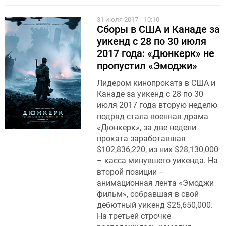
31 июля 2017
10:10
Сборы в США и Канаде за
уикенд с 28 по 30 июля
2017 года: «Дюнкерк» не
пропустил «Эмоджи»
Лидером кинопроката в США и
Канаде за уикенд с 28 по 30
июля 2017 года вторую неделю
подряд стала военная драма
«Дюнкерк», за две недели
проката заработавшая
$102,836,220, из них $28,130,000
– касса минувшего уикенда. На
второй позиции –
анимационная лента «Эмоджи
фильм», собравшая в свой
дебютный уикенд $25,650,000.
На третьей строчке