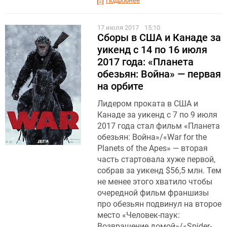
Подробнее
17 июля 2017
15:10
Сборы в США и Канаде за
уикенд с 14 по 16 июля
2017 года: «Планета
обезьян: Война» — первая
на орбите
Лидером проката в США и
Канаде за уикенд с 7 по 9 июля
2017 года стал фильм «Планета
обезьян: Война»/«War for the
Planets of the Apes» — вторая
часть стартовала хуже первой,
собрав за уикенд $56,5 млн. Тем
не менее этого хватило чтобы
очередной фильм франшизы
про обезьян подвинул на второе
место «Человек-паук:
Возвращение домой»/«Spider-