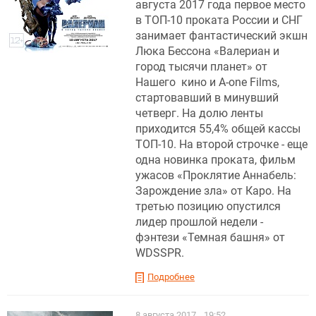
августа 2017 года первое место
в ТОП-10 проката России и СНГ
занимает фантастический экшн
Люка Бессона «Валериан и
город тысячи планет» от
Нашего кино и A-one Films,
стартовавший в минувший
четверг. На долю ленты
приходится 55,4% общей кассы
ТОП-10. На второй строчке - еще
одна новинка проката, фильм
ужасов «Проклятие Аннабель:
Зарождение зла» от Каро. На
третью позицию опустился
лидер прошлой недели -
фэнтези «Темная башня» от
WDSSPR.
Подробнее
8 августа 2017
19:52