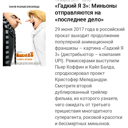
19 марта 2017
08:00
«Гадкий Я 3»: Миньоны
отправляются на
«последнее дело»
29 июня 2017 года в российский
прокат выходит продолжение
популярной анимационной
франшизы – картина «Гадкий Я
3» (дистрибьютор – компания
UPI). Режиссерами выступили
Пьер Коффин и Кайл Балда,
спродюсировал проект
Кристофер Меледандри.
Смотрите второй
дублированный трейлер
фильма, из которого узнаете,
чего ожидать от третьего
пришествия многодетного
суперагента, роковой красотки
и бессмертных миньонов.