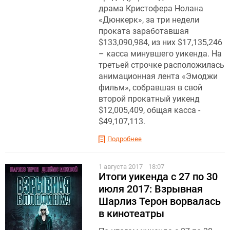
драма Кристофера Нолана
«Дюнкерк», за три недели
проката заработавшая
$133,090,984, из них $17,135,246
– касса минувшего уикенда. На
третьей строчке расположилась
анимационная лента «Эмоджи
фильм», собравшая в свой
второй прокатный уикенд
$12,005,409, общая касса -
$49,107,113.
Подробнее
1 августа 2017
18:07
Итоги уикенда с 27 по 30
июля 2017: Взрывная
Шарлиз Терон ворвалась
в кинотеатры