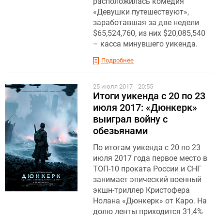
расположилась комедия
«Девушки путешествуют»,
заработавшая за две недели
$65,524,760, из них $20,085,540
– касса минувшего уикенда.
Подробнее
25 июля 2017
20:55
Итоги уикенда с 20 по 23
июля 2017: «Дюнкерк»
выиграл войну с
обезьянами
По итогам уикенда с 20 по 23
июля 2017 года первое место в
ТОП-10 проката России и СНГ
занимает эпический военный
экшн-триллер Кристофера
Нолана «Дюнкерк» от Каро. На
долю ленты приходится 31,4%