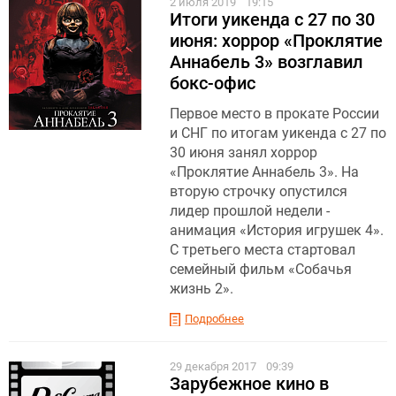
2 июля 2019
19:15
Итоги уикенда с 27 по 30
июня: хоррор «Проклятие
Аннабель 3» возглавил
бокс-офис
Первое место в прокате России
и СНГ по итогам уикенда с 27 по
30 июня занял хоррор
«Проклятие Аннабель 3». На
вторую строчку опустился
лидер прошлой недели -
анимация «История игрушек 4».
С третьего места стартовал
семейный фильм «Собачья
жизнь 2».
Подробнее
29 декабря 2017
09:39
Зарубежное кино в