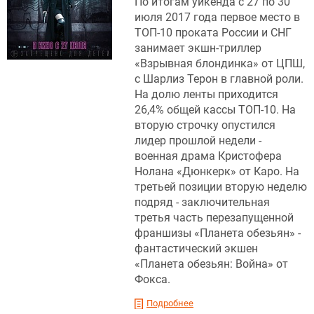
По итогам уикенда с 27 по 30
июля 2017 года первое место в
ТОП-10 проката России и СНГ
занимает экшн-триллер
«Взрывная блондинка» от ЦПШ,
с Шарлиз Терон в главной роли.
На долю ленты приходится
26,4% общей кассы ТОП-10. На
вторую строчку опустился
лидер прошлой недели -
военная драма Кристофера
Нолана «Дюнкерк» от Каро. На
третьей позиции вторую неделю
подряд - заключительная
третья часть перезапущенной
франшизы «Планета обезьян» -
фантастический экшен
«Планета обезьян: Война» от
Фокса.
Подробнее