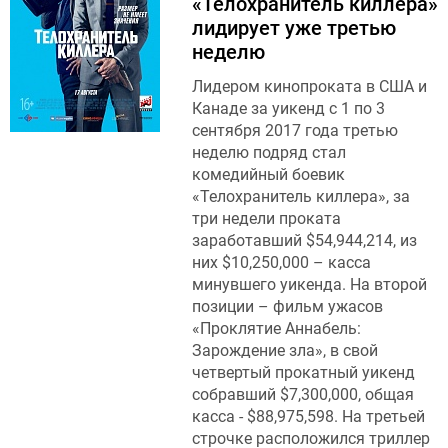
«Телохранитель киллера»
лидирует уже третью
неделю
Лидером кинопроката в США и
Канаде за уикенд с 1 по 3
сентября 2017 года третью
неделю подряд стал
комедийный боевик
«Телохранитель киллера», за
три недели проката
заработавший $54,944,214, из
них $10,250,000 – касса
минувшего уикенда. На второй
позиции – фильм ужасов
«Проклятие Аннабель:
Зарождение зла», в свой
четвертый прокатный уикенд
собравший $7,300,000, общая
касса - $88,975,598. На третьей
строчке расположился триллер