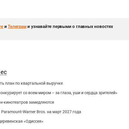
те
и
Телеграм
и узнавайте первыми о главных новостях
нес
ть план по квартальной выручке
нкурирует со всем миром – за глаза, уши и сердца зрителей»
йн-кинотеатров замедляются
 Paramount-Warner Bros. на март 2027 года
 деревенская «Одиссея»