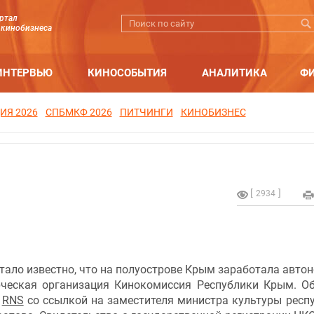
ртал
 кинобизнеса
ИНТЕРВЬЮ
КИНОСОБЫТИЯ
АНАЛИТИКА
Ф
ИЯ 2026
СПБМКФ 2026
ПИТЧИНГИ
КИНОБИЗНЕС
2934
тало известно, что на полуострове Крым заработала авто
ческая организация Кинокомиссия Республики Крым. О
т
RNS
со ссылкой на заместителя министра культуры респ