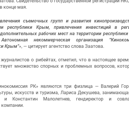
атова. Свидетельство о государственной регистрации НК
в конце мая.
влечения съемочных групп и развития кинопроизводс
ии республики Крым, привлечения инвестиций в рег
 дополнительных рабочих мест на территории республик
 Автономная некоммерческая организация “Киноком
ки Крым”
», — цитирует агентство слова Заатова.
журналистов о рибейтах, отметил, что в настоящее врем
ествует множество спорных и проблемных вопросов, кото
нокомиссия РК» являются три физлица — Валерий Гор
туры, искусств и туризма, Лариса Декушева, занимающа
я, и Константин Малолетнев, гендиректор и совла
 компании.