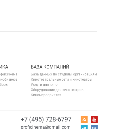
ИКА
БАЗА КОМПАНИЙ
офиСинема
База данных по студиям, организациям
инобизнесе
Кинотеатральные сети и кинотеатры
сборы
Услуги для кино
Оборудование для кинотеатров
Киномероприятия
+7 (495) 728-6797
proficinema@gmail.com