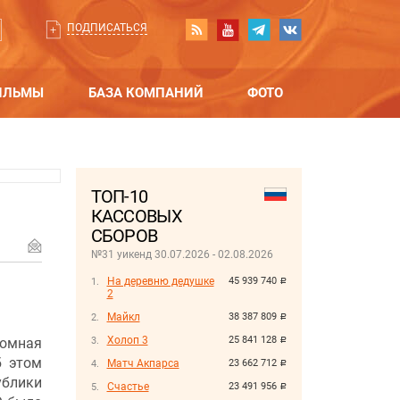
ПОДПИСАТЬСЯ
ИЛЬМЫ
БАЗА КОМПАНИЙ
ФОТО
ТОП-10
КАССОВЫХ
СБОРОВ
№31 уикенд 30.07.2026 - 02.08.2026
На деревню дедушке
45 939 740
руб.
2
Майкл
38 387 809
руб.
Холоп 3
25 841 128
номная
руб.
б этом
Матч Акпарса
23 662 712
руб.
ублики
Счастье
23 491 956
руб.