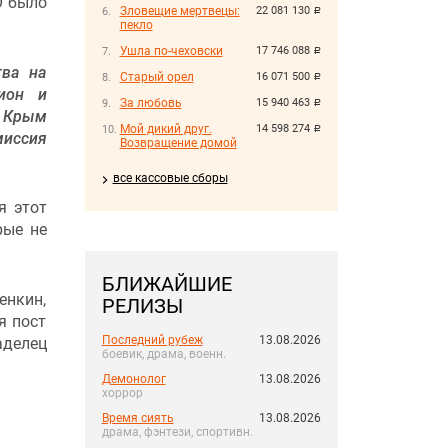
О было
Зловещие мертвецы:
22 081 130
руб.
пекло
Ушла по-чеховски
17 746 088
руб.
тва на
Старый орел
16 071 500
руб.
ион и
За любовь
15 940 463
руб.
и Крым
Мой дикий друг.
14 598 274
руб.
иссия
Возвращение домой
все кассовые сборы
я этот
рые не
БЛИЖАЙШИЕ
енкин,
РЕЛИЗЫ
я пост
Последний рубеж
13.08.2026
делец
боевик, драма, военн.
Демонолог
13.08.2026
хоррор
Время сиять
13.08.2026
драма, фэнтези, спортивн.