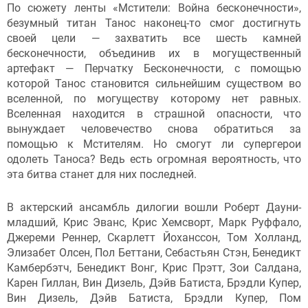
По сюжету ленты «Мстители: Война бесконечности»,
безумный титан Танос наконец-то смог достигнуть
своей цели — захватить все шесть камней
бесконечности, объединив их в могущественный
артефакт — Перчатку Бесконечности, с помощью
которой Танос становится сильнейшим существом во
вселенной, по могуществу которому нет равных.
Вселенная находится в страшной опасности, что
вынуждает человечество снова обратиться за
помощью к Мстителям. Но смогут ли супергерои
одолеть Таноса? Ведь есть огромная вероятность, что
эта битва станет для них последней.
В актерский ансамбль дилогии вошли Роберт Дауни-
младший, Крис Эванс, Крис Хемсворт, Марк Руффало,
Джереми Реннер, Скарлетт Йоханссон, Том Холланд,
Элизабет Олсен, Пол Беттани, Себастьян Стэн, Бенедикт
Камбербэтч, Бенедикт Вонг, Крис Прэтт, Зои Салдана,
Карен Гиллан, Вин Дизель, Дэйв Батиста, Брэдли Купер,
Вин Дизель, Дэйв Батиста, Брэдли Купер, Пом