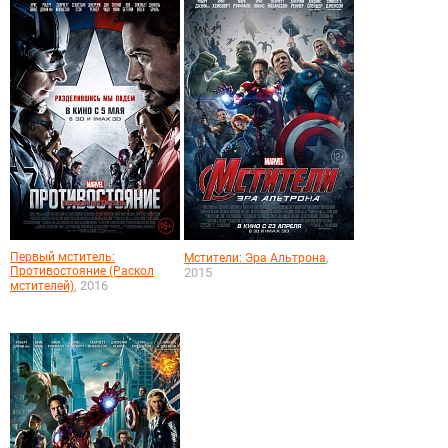
Первый мститель:
,
Мстители: Эра Альтрона
Противостояние (Раскол
2015
, 2016
мстителей)