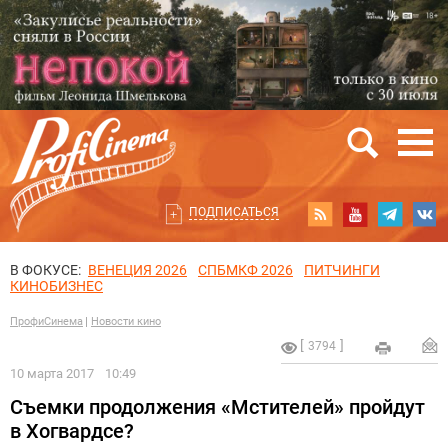
ПОДПИСАТЬСЯ
В ФОКУСЕ:
ВЕНЕЦИЯ 2026
СПБМКФ 2026
ПИТЧИНГИ
КИНОБИЗНЕС
ПрофиСинема
Новости кино
3794
10 марта 2017
10:49
Съемки продолжения «Мстителей» пройдут
в Хогвардсе?