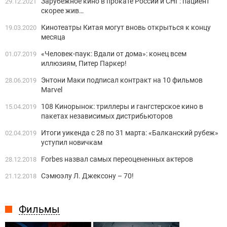
Зарубежное кино в прокате России и СНГ: пациент
29.12.2021
скорее жив…
Кинотеатры Китая могут вновь открыться к концу
19.03.2020
месяца
«Человек-паук: Вдали от дома»: конец всем
01.07.2019
иллюзиям, Питер Паркер!
Энтони Маки подписал контракт на 10 фильмов
28.06.2019
Marvel
108 Кинорынок: триллеры и гангстерское кино в
15.04.2019
пакетах независимых дистрибьюторов
Итоги уикенда с 28 по 31 марта: «Балканский рубеж»
02.04.2019
уступил новичкам
Forbes назвал самых переоцененных актеров
28.12.2018
Сэмюэлу Л. Джексону – 70!
21.12.2018
Фильмы