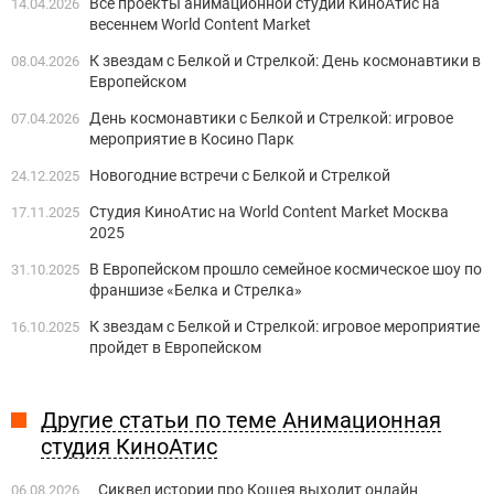
Все проекты анимационной студии КиноАтис на
14.04.2026
весеннем World Content Market
К звездам с Белкой и Стрелкой: День космонавтики в
08.04.2026
Европейском
День космонавтики с Белкой и Стрелкой: игровое
07.04.2026
мероприятие в Косино Парк
Новогодние встречи с Белкой и Стрелкой
24.12.2025
Студия КиноАтис на World Content Market Москва
17.11.2025
2025
В Европейском прошло семейное космическое шоу по
31.10.2025
франшизе «Белка и Стрелка»
К звездам с Белкой и Стрелкой: игровое мероприятие
16.10.2025
пройдет в Европейском
Другие статьи по теме Анимационная
студия КиноАтис
Сиквел истории про Кощея выходит онлайн
06.08.2026