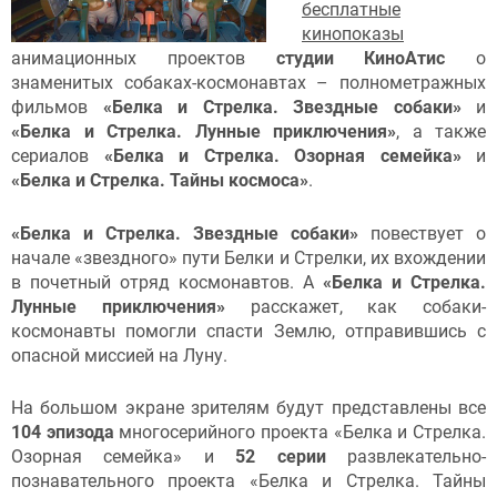
бесплатные
кинопоказы
анимационных проектов
студии КиноАтис
о
знаменитых собаках-космонавтах – полнометражных
фильмов
«Белка и Стрелка. Звездные собаки»
и
«Белка и Стрелка. Лунные приключения»
, а также
сериалов
«Белка и Стрелка. Озорная семейка»
и
«Белка и Стрелка. Тайны космоса
»
.
«Белка и Стрелка. Звездные собаки»
повествует о
начале «звездного» пути Белки и Стрелки, их вхождении
в почетный отряд космонавтов. А
«Белка и Стрелка.
Лунные приключения»
расскажет, как собаки-
космонавты помогли спасти Землю, отправившись с
опасной миссией на Луну.
На большом экране зрителям будут представлены все
104 эпизода
многосерийного проекта «Белка и Стрелка.
Озорная семейка» и
52 серии
развлекательно-
познавательного проекта «Белка и Стрелка. Тайны