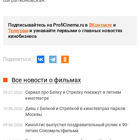
Багратионовская.
Подписывайтесь на ProfiCinema.ru в
ВКонтакте
и
Телеграм
и узнавайте первыми о главных новостях
кинобизнеса
Поделиться:
Все новости о фильмах
Сериал про Белку и Стрелку покажут в летнем
09.07.2026
кинотеатре
День с Белкой и Стрелкой в кинотеатрах парков
10.06.2026
Москвы
КиноАтис выпустил поздравительный ролик к 90-
09.06.2026
летию Союзмультфильма