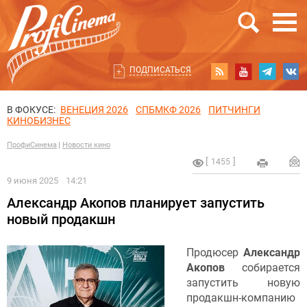
ПОДПИСАТЬСЯ
В ФОКУСЕ:
ВЕНЕЦИЯ 2026
СПБМКФ 2026
ПИТЧИНГИ
КИНОБИЗНЕС
ПрофиСинема
Новости кино
1455
9 июня 2025
14:21
Александр Акопов планирует запустить
новый продакшн
Продюсер
Александр
Акопов
собирается
запустить новую
продакшн-компанию