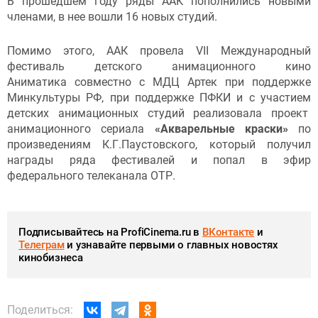
В прошедшем году ряды ААК пополнились новыми
членами, в нее вошли 16 новых студий.
Помимо этого, ААК провела VII Международный
фестиваль детского анимационного кино
Аниматика совместно с МДЦ Артек при поддержке
Минкультуры РФ, при поддержке ПФКИ и с участием
детских анимационных студий реализовала проект
анимационного сериала
«Акварельные краски»
по
произведениям К.Г.Паустовского, который получил
награды ряда фестивалей и попал в эфир
федерального телеканала ОТР.
Подписывайтесь на ProfiCinema.ru в
ВКонтакте
и
Телеграм
и узнавайте первыми о главных новостях
кинобизнеса
Поделиться: