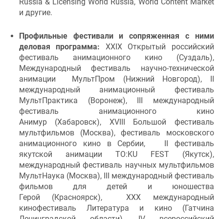
Russia & Licensing World Russia, World Content Market
и другие.
Профильные фестивали и сопряженная с ними
деловая программа:
XXIX Открытый российский
фестиваль анимационного кино (Суздаль),
Международный фестиваль научно-технической
анимации МультПром (Нижний Новгород), II
международный анимационный фестиваль
МультПрактика (Воронеж), III международный
фестиваль анимационного кино
Анимур (Хабаровск), XVIII Большой фестиваль
мультфильмов (Москва), фестиваль московского
анимационного кино в Сербии, II фестиваль
якутской анимации TO:KU FEST (Якутск),
международный фестиваль научных мультфильмов
МультНаука (Москва), III международный фестиваль
фильмов для детей и юношества
Герой (Красноярск), XXX международный
кинофестиваль Литература и кино (Гатчина
Ленинградской области), IV всероссийский