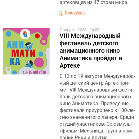
артековцев из 47 стран мира.
Подробнее
7 августа 2025
16:53
VIII Международный
фестиваль детского
анимационного кино
Аниматика пройдет в
Артеке
С 13 по 19 ав­густа Меж­ду­народ­
ный дет­ский центр Ар­тек при­
мет VIII Меж­ду­народ­ный фес­ти­
валь дет­ско­го ани­маци­он­но­го
ки­но Ани­мати­ка. Про­веде­ние
фес­ти­валя при­уро­чено к 100-ле­
тию знаменитого ла­геря. Сре­ди
сту­дий-учас­тни­ков: Со­юз­муль­
тфильм, Мель­ни­ца, груп­па ком­
па­ний Ри­ки и дру­гие.