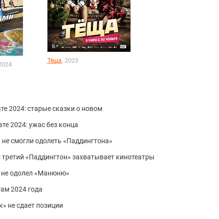
, 2023
Тёща
 2024
те 2024: старые сказки о новом
те 2024: ужас без конца
и не смогли одолеть «Паддингтона»
я: третий «Паддингтон» захватывает кинотеатры
ь» не одолел «Манюню»
гам 2024 года
к» не сдает позиции