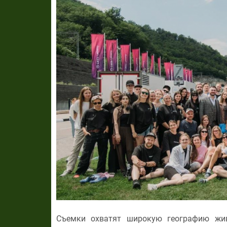
Съемки охватят широкую географию жив