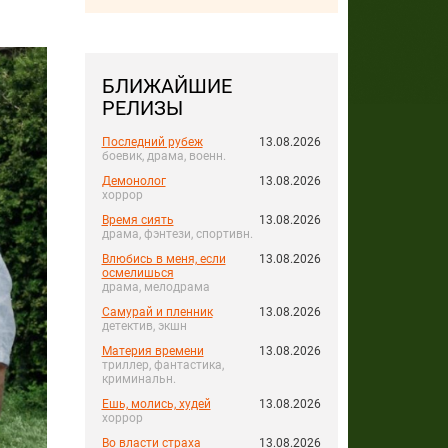
БЛИЖАЙШИЕ
РЕЛИЗЫ
Последний рубеж
13.08.2026
боевик, драма, военн.
Демонолог
13.08.2026
хоррор
Время сиять
13.08.2026
драма, фэнтези, спортивн.
Влюбись в меня, если
13.08.2026
осмелишься
драма, мелодрама
Самурай и пленник
13.08.2026
детектив, экшн
Материя времени
13.08.2026
триллер, фантастика,
криминальн.
Ешь, молись, худей
13.08.2026
хоррор
Во власти страха
13.08.2026