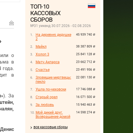
ТОП-10
КАССОВЫХ
СБОРОВ
№31 уикенд 30.07.2026 - 02.08.2026
На деревню дедушке
45 939 740
руб.
2
»
Майкл
38 387 809
руб.
Холоп 3
25 841 128
или о
руб.
льма в
Матч Акпарса
23 662 712
руб.
 года.
Счастье
23 491 956
руб.
дит в
Зловещие мертвецы:
22 081 130
руб.
пекло
Ушла по-чеховски
17 746 088
руб.
и»
). За
Старый орел
16 071 500
руб.
штейн,
За любовь
15 940 463
руб.
чалян,
Мой дикий друг.
14 598 274
руб.
Возвращение домой
все кассовые сборы
Денис