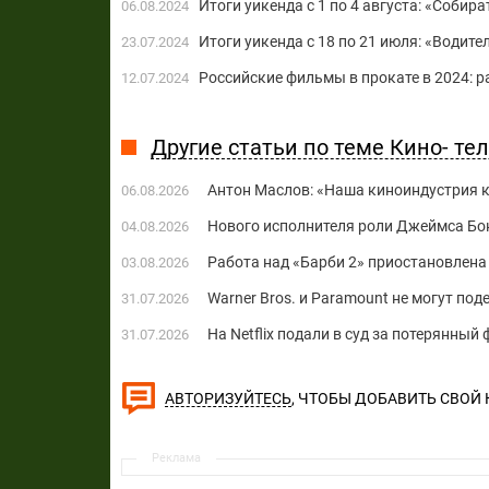
Итоги уикенда с 1 по 4 августа: «Соби
06.08.2024
Итоги уикенда с 18 по 21 июля: «Водите
23.07.2024
Российские фильмы в прокате в 2024: р
12.07.2024
Другие статьи по теме Кино- те
Антон Маслов: «Наша киноиндустрия ко
06.08.2026
Нового исполнителя роли Джеймса Бон
04.08.2026
Работа над «Барби 2» приостановлена 
03.08.2026
Warner Bros. и Paramount не могут по
31.07.2026
На Netflix подали в суд за потерянны
31.07.2026
, ЧТОБЫ ДОБАВИТЬ СВОЙ
АВТОРИЗУЙТЕСЬ
Реклама