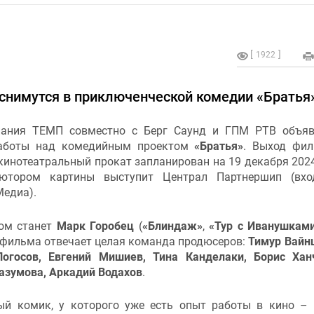
1922
снимутся в приключенческой комедии «Братья
ания ТЕМП совместно с Берг Саунд и ГПМ РТВ объяв
работы над комедийным проектом
«Братья»
. Выход фи
инотеатральный прокат запланирован на 19 декабря 2024
ьютором картины выступит Централ Партнершип (вхо
Медиа).
ом станет
Марк Горобец
(
«Блиндаж»
,
«Тур с Иванушкам
 фильма отвечает целая команда продюсеров:
Тимур Вайн
огосов, Евгений Мишиев, Тина Канделаки, Борис Хан
азумова, Аркадий Водахов
.
ный комик, у которого уже есть опыт работы в кино –