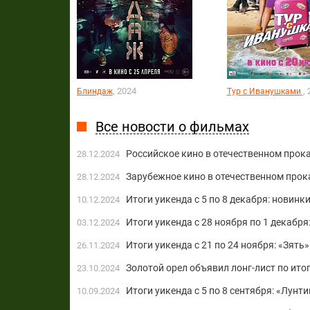
, 2024
,
Блиндаж
Тур с Иванушками
Все новости о фильмах
Российское кино в отечественном прока
28.12.2024
Зарубежное кино в отечественном прока
28.12.2024
Итоги уикенда с 5 по 8 декабря: новинк
10.12.2024
Итоги уикенда с 28 ноября по 1 декабр
03.12.2024
Итоги уикенда с 21 по 24 ноября: «Зят
26.11.2024
Золотой орел объявил лонг-лист по ито
23.10.2024
Итоги уикенда с 5 по 8 сентября: «Лунти
10.09.2024