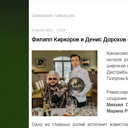
ПрофиСинема
Новости кино
9 июля 2024
12:24
Филипп Киркоров и Денис Дорохов 
Кинокомп
начале 
широкий к
Дистриб
Газпром-
Режиссер
создание
Михаил П
Марина Р
Одну из главных ролей исполнит извест