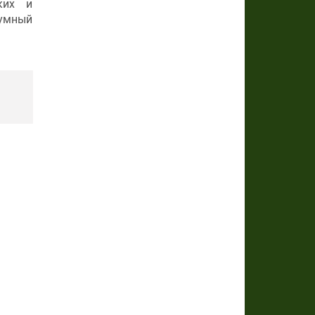
ких и
шумный