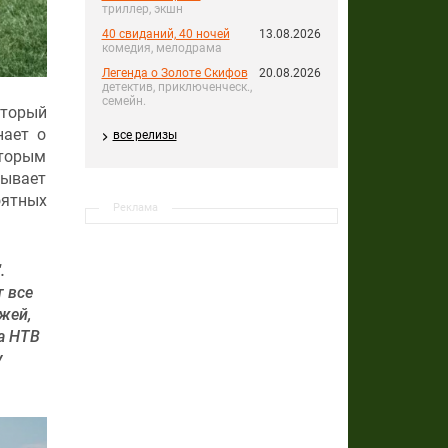
триллер, экшн
40 свиданий, 40 ночей
13.08.2026
комедия, мелодрама
Легенда о Золоте Скифов
20.08.2026
детектив, приключенческ.,
семейн.
оторый
нает о
все релизы
оторым
тывает
оятных
Реклама
.
 все
жей,
а НТВ
у