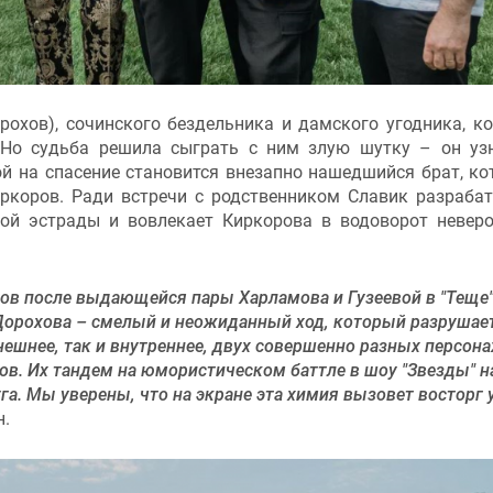
рохов), сочинского бездельника и дамского угодника, к
 Но судьба решила сыграть с ним злую шутку – он уз
й на спасение становится внезапно нашедшийся брат, к
ркоров. Ради встречи с родственником Славик разраба
ой эстрады и вовлекает Киркорова в водоворот невер
в после выдающейся пары Харламова и Гузеевой в "Теще"
орохова – смелый и неожиданный ход, который разрушает
ешнее, так и внутреннее, двух совершенно разных персона
ов. Их тандем на юмористическом баттле в шоу "Звезды" н
га. Мы уверены, что на экране эта химия вызовет восторг 
н.