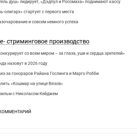
ратель душ» лидирует, «Дэдпул и Росомаха» поднимают кассу
ль-олигарх» стартует с первого места
азочарование и совсем немного успеха
ле- стриминговое производство
нкурирует со всем миром – за глаза, уши и сердца зрителей»
да назовут в 2026 году
из-за гонораров Райана Гослинга и Марго Робби
делить «Кошмар на улице Вязов»
й фильм с Николасом Кейджем
 КОММЕНТАРИЙ