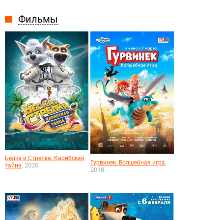
Фильмы
Белка и Стрелка. Карибская
,
Гурвинек. Волшебная игра
, 2020
тайна
2018