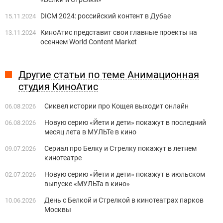
DICM 2024: российский контент в Дубае
15.11.2024
КиноАтис представит свои главные проекты на
13.11.2024
осеннем World Content Market
Другие статьи по теме Анимационная
студия КиноАтис
Сиквел истории про Кощея выходит онлайн
06.08.2026
Новую серию «Йети и дети» покажут в последний
06.08.2026
месяц лета в МУЛЬТе в кино
Сериал про Белку и Стрелку покажут в летнем
09.07.2026
кинотеатре
Новую серию «Йети и дети» покажут в июльском
02.07.2026
выпуске «МУЛЬТа в кино»
День с Белкой и Стрелкой в кинотеатрах парков
10.06.2026
Москвы