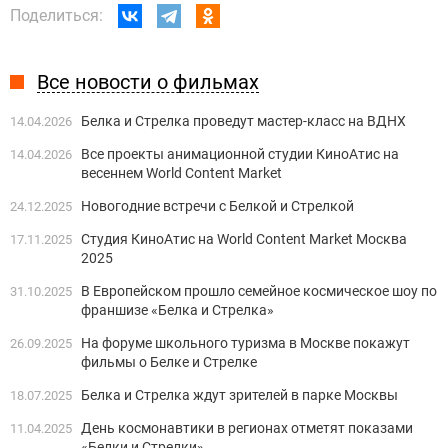
Поделиться:
Все новости о фильмах
Белка и Стрелка проведут мастер-класс на ВДНХ
14.04.2026
Все проекты анимационной студии КиноАтис на
14.04.2026
весеннем World Content Market
Новогодние встречи с Белкой и Стрелкой
24.12.2025
Студия КиноАтис на World Content Market Москва
17.11.2025
2025
В Европейском прошло семейное космическое шоу по
31.10.2025
франшизе «Белка и Стрелка»
На форуме школьного туризма в Москве покажут
26.09.2025
фильмы о Белке и Стрелке
Белка и Стрелка ждут зрителей в парке Москвы
18.07.2025
День космонавтики в регионах отметят показами
11.04.2025
«Белки и Стрелки»