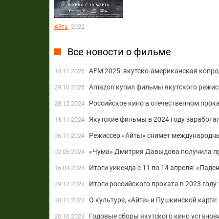
, 2022
Айта
Все новости о фильме
AFM 2025: якутско-американская копр
14.11.2025
Amazon купил фильмы якутского режис
29.10.2025
Российское кино в отечественном прока
28.12.2024
Якутские фильмы в 2024 году заработал
13.11.2024
Режиссер «Айты» снимет международны
06.11.2024
«Чума» Дмитрия Давыдова получила при
02.05.2024
Итоги уикенда с 11 по 14 апреля: «Пад
16.04.2024
Итоги российского проката в 2023 году:
29.12.2023
О культуре, «Айте» и Пушкинской карте
30.11.2023
Годовые сборы якутского кино установ
20.10.2023