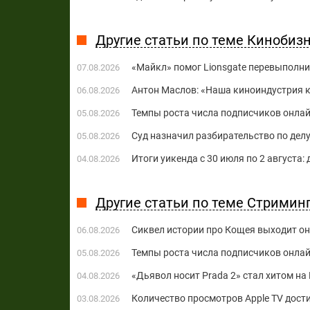
Другие статьи по теме Кинобиз
«Майкл» помог Lionsgate перевыполни
07.08.2026
Антон Маслов: «Наша киноиндустрия ко
06.08.2026
Темпы роста числа подписчиков онла
05.08.2026
Суд назначил разбирательство по делу
05.08.2026
Итоги уикенда с 30 июля по 2 августа:
04.08.2026
Другие статьи по теме Стримин
Сиквел истории про Кощея выходит о
06.08.2026
Темпы роста числа подписчиков онла
05.08.2026
«Дьявол носит Prada 2» стал хитом на 
04.08.2026
Количество просмотров Apple TV дост
03.08.2026