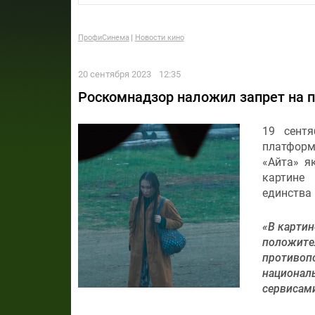
ПрофиСинема
Новости кино
20 сентября 2023
12:35
Роскомнадзор наложил запрет на 
19 сентя
платформ
«Айта» 
картине
единства
«В картин
положи
противоп
национал
сервисам