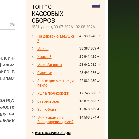
ТОП-10
КАССОВЫХ
СБОРОВ
№31 уикенд 30.07.2026 - 02.08.2026
На деревню дедушке
45 939 740
руб.
2
Майкл
38 387 809
руб.
Холоп 3
25 841 128
лайн-
руб.
 фильм
Матч Акпарса
23 662 712
руб.
вило в
Счастье
23 491 956
руб.
ципам
Зловещие мертвецы:
22 081 130
руб.
пекло
Ушла по-чеховски
17 746 088
руб.
знаку:
Старый орел
16 071 500
руб.
ости
За любовь
15 940 463
руб.
ругой
Мой дикий друг.
14 598 274
руб.
льными
Возвращение домой
все кассовые сборы