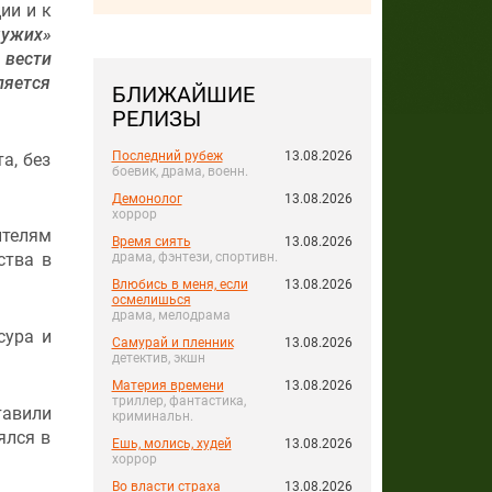
ии и к
чужих»
 вести
ляется
БЛИЖАЙШИЕ
РЕЛИЗЫ
Последний рубеж
13.08.2026
а, без
боевик, драма, военн.
Демонолог
13.08.2026
хоррор
ителям
Время сиять
13.08.2026
драма, фэнтези, спортивн.
ства в
Влюбись в меня, если
13.08.2026
осмелишься
драма, мелодрама
сура и
Самурай и пленник
13.08.2026
детектив, экшн
Материя времени
13.08.2026
триллер, фантастика,
тавили
криминальн.
ялся в
Ешь, молись, худей
13.08.2026
хоррор
Во власти страха
13.08.2026