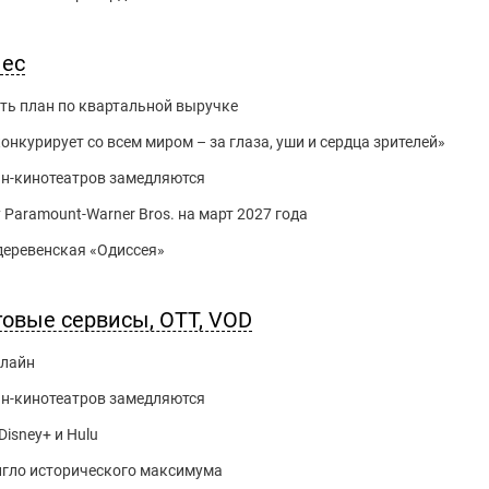
нес
ть план по квартальной выручке
нкурирует со всем миром – за глаза, уши и сердца зрителей»
йн-кинотеатров замедляются
 Paramount-Warner Bros. на март 2027 года
 деревенская «Одиссея»
говые сервисы, OTT, VOD
нлайн
йн-кинотеатров замедляются
Disney+ и Hulu
игло исторического максимума