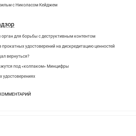
й фильм с Николасом Кейджем
адзор
 орган для борьбы с деструктивным контентом
з прокатных удостоверений на дискредитацию ценностей
щал вернуться?
ажутся под «колпаком» Минцифры
х удостоверениях
 КОММЕНТАРИЙ