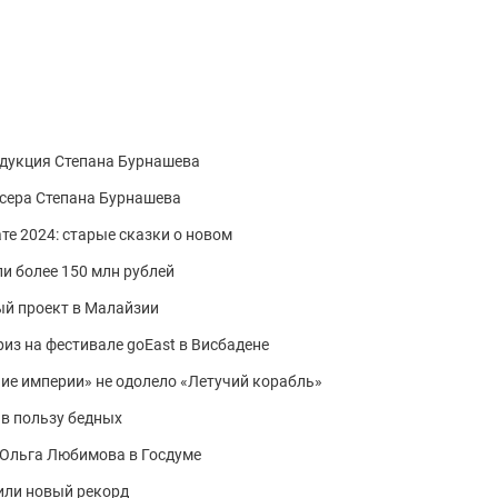
одукция Степана Бурнашева
сера Степана Бурнашева
те 2024: старые сказки о новом
и более 150 млн рублей
й проект в Малайзии
з на фестивале goEast в Висбадене
ение империи» не одолело «Летучий корабль»
 в пользу бедных
: Ольга Любимова в Госдуме
или новый рекорд