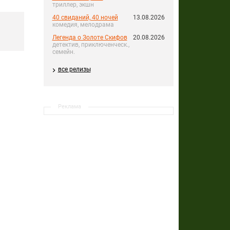
триллер, экшн
40 свиданий, 40 ночей
13.08.2026
комедия, мелодрама
Легенда о Золоте Скифов
20.08.2026
детектив, приключенческ.,
семейн.
все релизы
Реклама