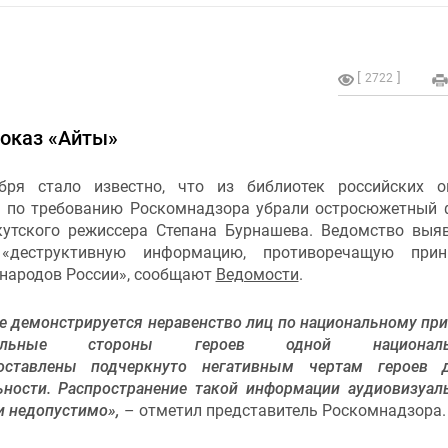
2722
показ «Айты»
бря стало известно, что из библиотек российских он
 по требованию Роскомнадзора убрали остросюжетный
якутского режиссера Степана Бурнашева. Ведомство выя
 «деструктивную информацию, противоречащую прин
 народов России», сообщают
Ведомости
.
е демонстрируется неравенство лиц по национальному при
тельные стороны героев одной национальн
оставлены подчеркнуто негативным чертам героев д
ьности. Распространение такой информации аудиовизуа
и недопустимо»,
– отметил представитель Роскомнадзора.