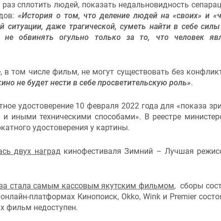
 раз сплотить людей, показать недальновидность сепарац
одов:
«История о том, что деление людей на «своих» и «
 ситуации, даже трагической, суметь найти в себе силы
 не обвинять огульно только за то, что человек яв
, в том числе фильм, не могут существовать без конфликт
кино не будет нести в себе просветительскую роль»
.
ное удостоверение 10 февраля 2022 года для «показа зр
х и иными техническими способами». В реестре министер
катного удостоверения у картины.
ась двух наград
кинофестиваля Зимний – Лучшая режис
шева стала самым кассовым якутским фильмом
, сборы сос
онлайн-платформах Кинопоиск, Okko, Wink и Premier состо
ах фильм недоступен.