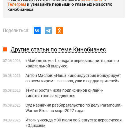
Телеграм
и узнавайте первыми о главных новостях
кинобизнеса
Поделиться:
Другие статьи по теме Кинобизнес
«Майкл» помог Lionsgate перевыполнить план по
07.08.2026
квартальной выручке
Антон Маслов: «Наша киноиндустрия конкурирует
06.08.2026
со всем миром – за глаза, уши и сердца зрителей»
Темпы роста числа подписчиков онлайн-
05.08.2026
кинотеатров замедляются
Суд назначил разбирательство по делу Paramount-
05.08.2026
Warner Bros. на март 2027 года
Итоги уикенда с 30 июля по 2 августа: деревенская
04.08.2026
«Одиссея»