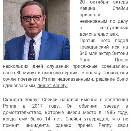
20 октября актера
Кевина Спейси
признали
невиновным по делу
о сексуальных
домогательствах.
Против него подал
гражданский иск на
$40 млн актер Энтони
Рэпп. После
нескольких дней слушаний присяжные совещались
всего 80 минут и вынесли вердикт в пользу Спейси, они
сочли претензии Рэппа недоказанными, решение было
единогласным,
пишет Variety.
Скандал вокруг Спейси начался именно с заявления
Рэппа в 2017 году. Он обвинил звезду в
домогательствах, которые имели место в 1986 году,
когда ему было 14 лет. Спейси утверждал, что не
помнит инцидента, однако принес Рэппу свои