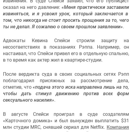
извинения. В суде Спейси заявил, что его публицист
оказал на него давление:
«Меня практически заставили
извиняться, и я усвоил урок, который заключается в
том, что никогда не
стоит просить прощения
за то, чего
ты не делал
.
Я сожалею о
своем прошлом
заявлении
»
.
Адвокаты Кевина Спейси строили защиту на
несоответствиях в показаниях Рэппа. Например, он
настаивал, что Спейси привел его в отдельную спальню,
в то время как актер жил в квартире-студии.
После вердикта суда в своих социальных сетях Рэпп
поблагодарил присяжных за рассмотрение дела,
отметив, что
«п
одача этого иска направлена
лишь
на то,
чтобы
дать стимул
движени
ю
против всех форм
сексуального насилия
»
.
В августе Спейси проиграл в суде создателям
«Карточного домика» и был вынужден выплатить $31
млн студии MRC, снявшей сериал для Netflix.
Компания