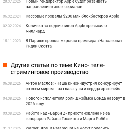
Новый гендиректор Apple будет развивать
28.07.2026
направление кино и сериалов
Кассовые провалы $200 млн блокбастеров Apple
06.02.2024
Количество подписчиков Apple превысило
02.02.2024
миллиард
В Париже прошла мировая премьера «Наполеона»
15.11.2023
Ридли Скотта
Другие статьи по теме Кино- теле-
стриминговое производство
Антон Маслов: «Наша киноиндустрия конкурирует
06.08.2026
со всем миром – за глаза, уши и сердца зрителей»
Нового исполнителя роли Джеймса Бонда назовут в
04.08.2026
2026 году
Работа над «Барби 2» приостановлена из-за
03.08.2026
гонораров Райана Гослинга и Марго Робби
Warner Bros. и Paramount не могут поделить
31.07.2026