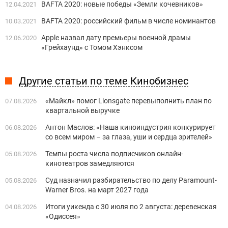
BAFTA 2020: новые победы «Земли кочевников»
12.04.2021
BAFTA 2020: российский фильм в числе номинантов
10.03.2021
Apple назвал дату премьеры военной драмы
12.06.2020
«Грейхаунд» с Томом Хэнксом
Другие статьи по теме Кинобизнес
«Майкл» помог Lionsgate перевыполнить план по
07.08.2026
квартальной выручке
Антон Маслов: «Наша киноиндустрия конкурирует
06.08.2026
со всем миром – за глаза, уши и сердца зрителей»
Темпы роста числа подписчиков онлайн-
05.08.2026
кинотеатров замедляются
Суд назначил разбирательство по делу Paramount-
05.08.2026
Warner Bros. на март 2027 года
Итоги уикенда с 30 июля по 2 августа: деревенская
04.08.2026
«Одиссея»