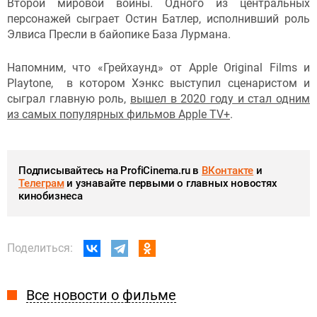
Второй мировой войны. Одного из центральных
персонажей сыграет Остин Батлер, исполнивший роль
Элвиса Пресли в байопике База Лурмана.
Напомним, что «Грейхаунд» от Apple Original Films и
Playtone, в котором Хэнкс выступил сценаристом и
сыграл главную роль,
вышел в 2020 году и стал одним
из самых популярных фильмов Apple TV+
.
Подписывайтесь на ProfiCinema.ru в
ВКонтакте
и
Телеграм
и узнавайте первыми о главных новостях
кинобизнеса
Поделиться:
Все новости о фильме