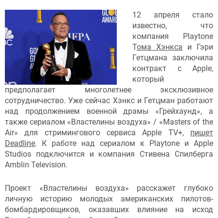
12 апреля стало
известно, что
компания Playtone
Т
ома Хэнкса
и Гэри
Гетцмана заключила
контракт с Apple,
который
предполагает многолетнее эксклюзивное
сотрудничество. Уже сейчас Хэнкс и Гетцман работают
над продолжением военной драмы «Грейхаунд», а
также сериалом «Властелины воздуха» / «Masters of the
Air» для стримингового сервиса Apple TV+,
пишет
Deadline
. К работе над сериалом к Playtone и Apple
Studios подключится и компания Стивена Спилберга
Amblin Television.
Проект «Властелины воздуха» расскажет глубоко
личную историю молодых американских пилотов-
бомбардировщиков, оказавших влияние на исход